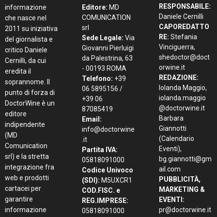
RESPONSABILE:
informazione
Editore:
MD
Daniele Cernilli
COMUNICATION
che nasce nel
CAPOREDATTO
srl
2011 su iniziativa
RE:
Stefania
Sede Legale:
Via
del giornalista e
Vinciguerra,
Giovanni Pierluigi
critico Daniele
shedoctor@doct
da Palestrina, 63
Cernilli, da cui
orwine.it
- 00193 ROMA
eredita il
REDAZIONE:
Telefono:
+39
soprannome. Il
Iolanda Maggio,
06 5895156 /
punto di forza di
iolanda.maggio
+39 06
DoctorWine è un
@doctorwine.it
87085419
editore
Barbara
Email:
indipendente
Giannotti
info@doctorwine
(MD
(Calendario
.it
Comunication
Eventi),
Partita IVA:
srl) e la stretta
bg.giannotti@gm
05818091000
integrazione fra
ail.com
Codice Univoco
web e prodotti
PUBBLICITÀ,
(SDI):
M5UXCR1
cartacei per
MARKETING &
COD.FISC. e
garantire
EVENTI:
REG.IMPRESE:
informazione
pr@doctorwine.it
05818091000