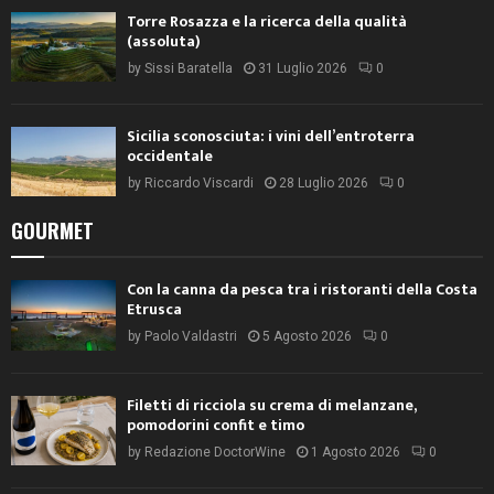
Torre Rosazza e la ricerca della qualità
(assoluta)
by
Sissi Baratella
31 Luglio 2026
0
Sicilia sconosciuta: i vini dell’entroterra
occidentale
by
Riccardo Viscardi
28 Luglio 2026
0
GOURMET
Con la canna da pesca tra i ristoranti della Costa
Etrusca
by
Paolo Valdastri
5 Agosto 2026
0
Filetti di ricciola su crema di melanzane,
pomodorini confit e timo
by
Redazione DoctorWine
1 Agosto 2026
0