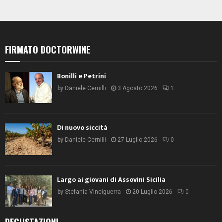
N
i
a
s
t
v
e
i
N
FIRMATO DOCTORWINE
g
a
v
a
Bonilli e Petrini
i
z
by
Daniele Cernilli
3 Agosto 2026
1
g
a
i
z
o
i
Di nuovo siccità
n
o
by
Daniele Cernilli
27 Luglio 2026
0
n
e
e
Largo ai giovani di Assovini Sicilia
by
Stefania Vinciguerra
20 Luglio 2026
0
DEGUSTAZIONI