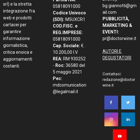
srl) e la stretta
bg.giannotti@gm
05818091000
integrazione fra
ail.com
Codice Univoco
web e prodotti
PUBBLICITÀ,
(SDI):
M5UXCR1
cartacei per
MARKETING &
COD.FISC. e
garantire
EVENTI:
REG.IMPRESE:
informazione
pr@doctorwine.it
05818091000
giornalistica,
Cap. Sociale:
€.
AUTORI E
critica enoica e
10.200,00 I.V.
DEGUSTATORI
REA:
RM 930252
aggiornamenti
-
Roc:
36580 del
costanti.
5 maggio 2021
Contattaci:
Pec:
redazione@doctor
mdcomunication
wine.it
@legalmail.it