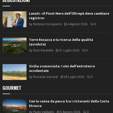
Lanati: «Il Pinot Nero dell’Oltrepò deve cambiare
registro»
by
Stefania Vinciguerra
4 Agosto 2026
0
Torre Rosazza e la ricerca della qualità
(assoluta)
by
Sissi Baratella
31 Luglio 2026
0
Sicilia sconosciuta: i vini dell’entroterra
occidentale
by
Riccardo Viscardi
28 Luglio 2026
0
GOURMET
Con la canna da pesca tra i ristoranti della Costa
Etrusca
by
Paolo Valdastri
5 Agosto 2026
0