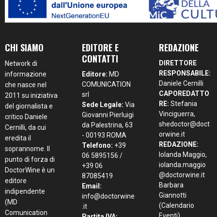
CHI SIAMO
EDITORE E
REDAZIONE
CONTATTI
DIRETTORE
Network di
RESPONSABILE:
informazione
Editore:
MD
Daniele Cernilli
COMUNICATION
che nasce nel
CAPOREDATTO
srl
2011 su iniziativa
RE:
Stefania
Sede Legale:
Via
del giornalista e
Vinciguerra,
Giovanni Pierluigi
critico Daniele
shedoctor@doct
da Palestrina, 63
Cernilli, da cui
orwine.it
- 00193 ROMA
eredita il
REDAZIONE:
Telefono:
+39
soprannome. Il
Iolanda Maggio,
06 5895156 /
punto di forza di
iolanda.maggio
+39 06
DoctorWine è un
@doctorwine.it
87085419
editore
Barbara
Email:
indipendente
Giannotti
info@doctorwine
(MD
(Calendario
.it
Comunication
Eventi),
Partita IVA: