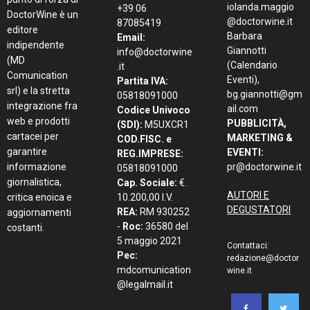
iolanda.maggio
+39 06
DoctorWine è un
@doctorwine.it
87085419
editore
Barbara
Email:
indipendente
Giannotti
info@doctorwine
(MD
(Calendario
.it
Comunication
Eventi),
Partita IVA:
srl) e la stretta
bg.giannotti@gm
05818091000
integrazione fra
ail.com
Codice Univoco
web e prodotti
PUBBLICITÀ,
(SDI):
M5UXCR1
cartacei per
MARKETING &
COD.FISC. e
garantire
EVENTI:
REG.IMPRESE:
informazione
pr@doctorwine.it
05818091000
giornalistica,
Cap. Sociale:
€.
AUTORI E
critica enoica e
10.200,00 I.V.
DEGUSTATORI
REA:
RM 930252
aggiornamenti
-
Roc:
36580 del
costanti.
5 maggio 2021
Contattaci:
Pec:
redazione@doctor
mdcomunication
wine.it
@legalmail.it