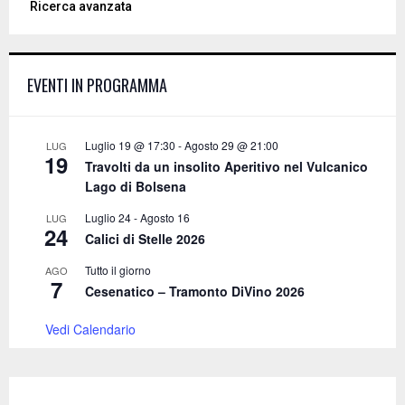
Ricerca avanzata
r
c
E
h
f
A
EVENTI IN PROGRAMMA
o
r
R
:
C
Luglio 19 @ 17:30
-
Agosto 29 @ 21:00
LUG
19
Travolti da un insolito Aperitivo nel Vulcanico
H
Lago di Bolsena
Luglio 24
-
Agosto 16
LUG
24
Calici di Stelle 2026
Tutto il giorno
AGO
7
Cesenatico – Tramonto DiVino 2026
Vedi Calendario