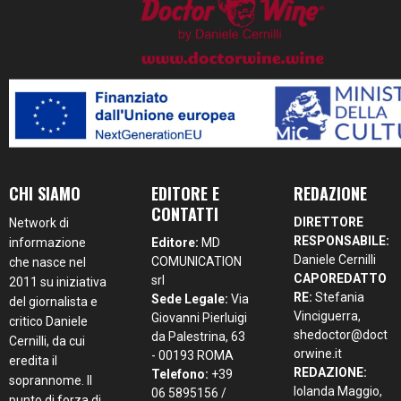
CHI SIAMO
EDITORE E
REDAZIONE
CONTATTI
DIRETTORE
Network di
RESPONSABILE:
informazione
Editore:
MD
Daniele Cernilli
COMUNICATION
che nasce nel
CAPOREDATTO
srl
2011 su iniziativa
RE:
Stefania
Sede Legale:
Via
del giornalista e
Vinciguerra,
Giovanni Pierluigi
critico Daniele
shedoctor@doct
da Palestrina, 63
Cernilli, da cui
orwine.it
- 00193 ROMA
eredita il
REDAZIONE:
Telefono:
+39
soprannome. Il
Iolanda Maggio,
06 5895156 /
punto di forza di