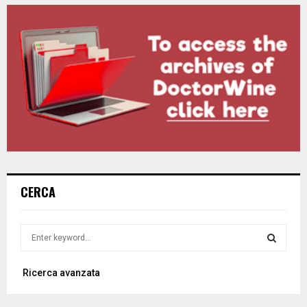
CERCA
S
e
a
S
Ricerca avanzata
r
c
E
h