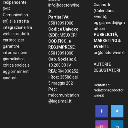
indipendente
Giannotti
info@doctorwine
(MD
(Calendario
.it
Comunication
Eventi),
Partita IVA:
srl) e la stretta
bg.giannotti@gm
05818091000
integrazione fra
ail.com
Codice Univoco
web e prodotti
PUBBLICITÀ,
(SDI):
M5UXCR1
cartacei per
MARKETING &
COD.FISC. e
garantire
EVENTI:
REG.IMPRESE:
informazione
pr@doctorwine.it
05818091000
giornalistica,
Cap. Sociale:
€.
AUTORI E
critica enoica e
10.200,00 I.V.
DEGUSTATORI
REA:
RM 930252
aggiornamenti
-
Roc:
36580 del
costanti.
5 maggio 2021
Contattaci:
Pec:
redazione@doctor
mdcomunication
wine.it
@legalmail.it