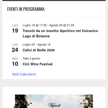
f
A
EVENTI IN PROGRAMMA
o
r
R
:
C
Luglio 19 @ 17:30
-
Agosto 29 @ 21:00
LUG
19
Travolti da un insolito Aperitivo nel Vulcanico
H
Lago di Bolsena
Luglio 24
-
Agosto 16
LUG
24
Calici di Stelle 2026
Tutto il giorno
AGO
10
Cirò Wine Festival
Vedi Calendario