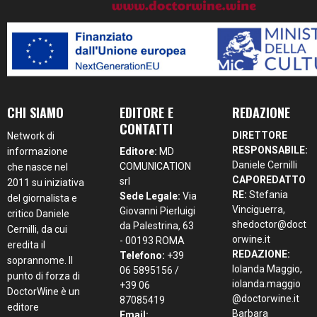
CHI SIAMO
EDITORE E
REDAZIONE
CONTATTI
DIRETTORE
Network di
RESPONSABILE:
informazione
Editore:
MD
Daniele Cernilli
COMUNICATION
che nasce nel
CAPOREDATTO
srl
2011 su iniziativa
RE:
Stefania
Sede Legale:
Via
del giornalista e
Vinciguerra,
Giovanni Pierluigi
critico Daniele
shedoctor@doct
da Palestrina, 63
Cernilli, da cui
orwine.it
- 00193 ROMA
eredita il
REDAZIONE:
Telefono:
+39
soprannome. Il
Iolanda Maggio,
06 5895156 /
punto di forza di
iolanda.maggio
+39 06
DoctorWine è un
@doctorwine.it
87085419
editore
Barbara
Email: