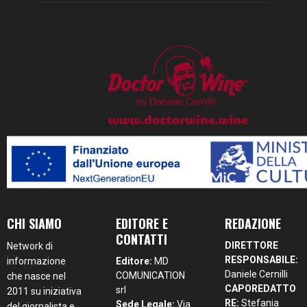
CHI SIAMO
EDITORE E
REDAZIONE
CONTATTI
DIRETTORE
Network di
RESPONSABILE:
informazione
Editore:
MD
Daniele Cernilli
COMUNICATION
che nasce nel
CAPOREDATTO
srl
2011 su iniziativa
RE:
Stefania
Sede Legale:
Via
del giornalista e