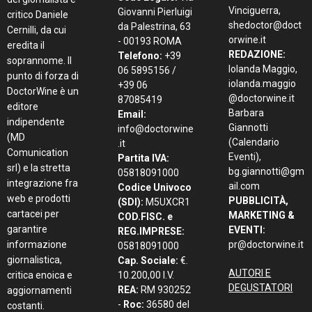
Vinciguerra,
Giovanni Pierluigi
critico Daniele
shedoctor@doct
da Palestrina, 63
Cernilli, da cui
orwine.it
- 00193 ROMA
eredita il
REDAZIONE:
Telefono:
+39
soprannome. Il
Iolanda Maggio,
06 5895156 /
punto di forza di
iolanda.maggio
+39 06
DoctorWine è un
@doctorwine.it
87085419
editore
Barbara
Email:
indipendente
Giannotti
info@doctorwine
(MD
(Calendario
.it
Comunication
Eventi),
Partita IVA:
srl) e la stretta
bg.giannotti@gm
05818091000
integrazione fra
ail.com
Codice Univoco
web e prodotti
PUBBLICITÀ,
(SDI):
M5UXCR1
cartacei per
MARKETING &
COD.FISC. e
garantire
EVENTI:
REG.IMPRESE:
informazione
pr@doctorwine.it
05818091000
giornalistica,
Cap. Sociale:
€.
AUTORI E
critica enoica e
10.200,00 I.V.
DEGUSTATORI
REA:
RM 930252
aggiornamenti
-
Roc:
36580 del
costanti.