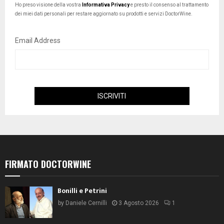
Ho preso visione della vostra
Informativa Privacy
e presto il consenso al trattamento
dei miei dati personali per restare aggiornato su prodotti e servizi DoctorWine.
Email Address
FIRMATO DOCTORWINE
Bonilli e Petrini
by
Daniele Cernilli
3 Agosto 2026
1