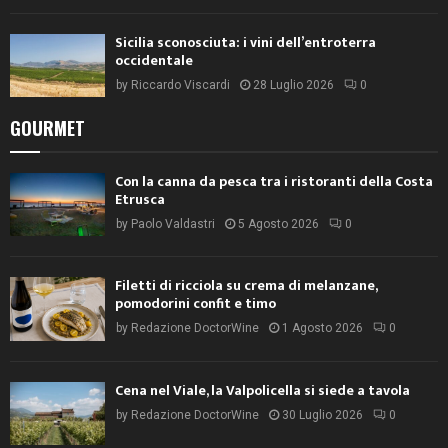
Sicilia sconosciuta: i vini dell’entroterra
occidentale
by
Riccardo Viscardi
28 Luglio 2026
0
GOURMET
Con la canna da pesca tra i ristoranti della Costa
Etrusca
by
Paolo Valdastri
5 Agosto 2026
0
Filetti di ricciola su crema di melanzane,
pomodorini confit e timo
by
Redazione DoctorWine
1 Agosto 2026
0
Cena nel Viale, la Valpolicella si siede a tavola
by
Redazione DoctorWine
30 Luglio 2026
0