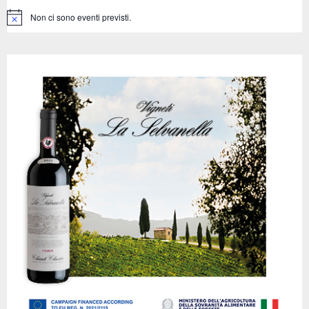
C
Non ci sono eventi previsti.
N
o
H
t
i
c
e