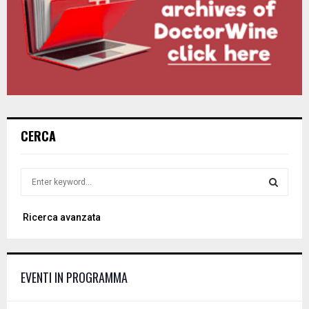
CERCA
S
e
a
S
Ricerca avanzata
r
c
E
h
f
A
EVENTI IN PROGRAMMA
o
r
R
: