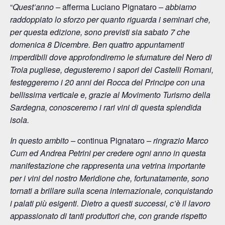
“
Quest’anno –
afferma Luciano Pignataro
– abbiamo
raddoppiato lo sforzo per quanto riguarda i seminari che,
per questa edizione, sono previsti sia sabato 7 che
domenica 8 Dicembre. Ben quattro appuntamenti
imperdibili dove approfondiremo le sfumature del Nero di
Troia pugliese, degusteremo i sapori dei Castelli Romani,
festeggeremo i 20 anni dei Rocca del Principe con una
bellissima verticale e, grazie al Movimento Turismo della
Sardegna, conosceremo i rari vini di questa splendida
isola.
In questo ambito –
continua Pignataro
– ringrazio Marco
Cum ed Andrea Petrini per credere ogni anno in questa
manifestazione che rappresenta una vetrina importante
per i vini del nostro Meridione che, fortunatamente, sono
tornati a brillare sulla scena internazionale, conquistando
i palati più esigenti. Dietro a questi successi, c’è il lavoro
appassionato di tanti produttori che, con grande rispetto