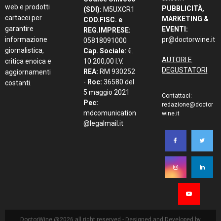
web e prodotti
PUBBLICITÀ,
(SDI):
M5UXCR1
cartacei per
MARKETING &
COD.FISC. e
garantire
EVENTI:
REG.IMPRESE:
informazione
pr@doctorwine.it
05818091000
giornalistica,
Cap. Sociale:
€.
AUTORI E
critica enoica e
10.200,00 I.V.
DEGUSTATORI
REA:
RM 930252
aggiornamenti
-
Roc:
36580 del
costanti.
5 maggio 2021
Contattaci:
Pec:
redazione@doctor
mdcomunication
wine.it
@legalmail.it
DoctorWine @2026 all right reserved - Designed and Developed by