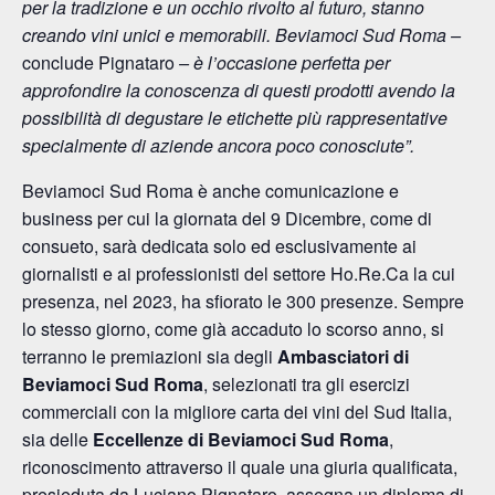
per la tradizione e un occhio rivolto al futuro, stanno
creando vini unici e memorabili. Beviamoci Sud Roma –
conclude Pignataro
– è l’occasione perfetta per
approfondire la conoscenza di questi prodotti avendo la
possibilità di degustare le etichette più rappresentative
specialmente di aziende ancora poco conosciute”.
Beviamoci Sud Roma è anche comunicazione e
business per cui la giornata del 9 Dicembre, come di
consueto, sarà dedicata solo ed esclusivamente ai
giornalisti e ai professionisti del settore Ho.Re.Ca la cui
presenza, nel 2023, ha sfiorato le 300 presenze. Sempre
lo stesso giorno, come già accaduto lo scorso anno, si
terranno le premiazioni sia degli
Ambasciatori di
Beviamoci Sud Roma
, selezionati tra gli esercizi
commerciali con la migliore carta dei vini del Sud Italia,
sia delle
Eccellenze di Beviamoci Sud
Roma
,
riconoscimento attraverso il quale una giuria qualificata,
presieduta da Luciano Pignataro, assegna un diploma di