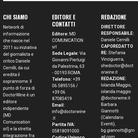
CHI SIAMO
EDITORE E
REDAZIONE
CONTATTI
DIRETTORE
Network di
RESPONSABILE:
informazione
Editore:
MD
Daniele Cernilli
COMUNICATION
che nasce nel
CAPOREDATTO
srl
2011 su iniziativa
RE:
Stefania
Sede Legale:
Via
del giornalista e
Vinciguerra,
Giovanni Pierluigi
critico Daniele
shedoctor@doct
da Palestrina, 63
Cernilli, da cui
orwine.it
- 00193 ROMA
eredita il
REDAZIONE:
Telefono:
+39
soprannome. Il
Iolanda Maggio,
06 5895156 /
punto di forza di
iolanda.maggio
+39 06
DoctorWine è un
@doctorwine.it
87085419
editore
Barbara
Email:
indipendente
Giannotti
info@doctorwine
(MD
(Calendario
.it
Comunication
Eventi),
Partita IVA:
srl) e la stretta
bg.giannotti@gm
05818091000
integrazione fra
ail.com
Codice Univoco