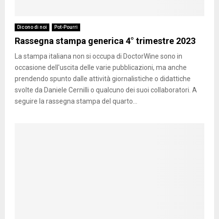
s
n
t
e
d
e
e
a
g
’
n
i
m
n
I
Dicono di noi
Pot-Pourri
z
n
p
a
t
Rassegna stampa generica 4° trimestre 2023
i
B
a
s
a
a
e
t
l
La stampa italiana non si occupa di DoctorWine sono in
l
r
a
i
occasione dell'uscita delle varie pubblicazioni, ma anche
e
l
m
a
prendendo spunto dalle attività giornalistiche o didattiche
a
i
p
2
svolte da Daniele Cernilli o qualcuno dei suoi collaboratori. A
i
n
a
0
seguire la rassegna stampa del quarto...
V
2
2
i
0
6
n
2
i
4
d
’
I
t
a
l
i
a