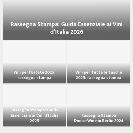
Rassegna Stampa: Guida Essenziale ai Vini
d’Italia 2026
R
a
s
s
e
Vini per l’Estate 2025:
Vini per Tutte le Tasche
g
rassegna stampa
2025: rassegna stampa
n
V
V
a
i
i
S
n
n
t
i
i
a
Rassegna stampa: Guida
p
p
m
Essenziale ai Vini d’Italia
Rassegna Stampa
e
e
p
2025
DoctorWine in Berlin 2024
r
r
a
R
R
l
T
: