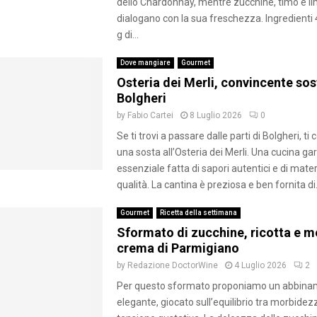
dello Chardonnay, mentre zucchine, timo e l
dialogano con la sua freschezza. Ingredienti
g di...
Dove mangiare
Gourmet
Osteria dei Merli, convincente sos
Bolgheri
by
Fabio Cartei
8 Luglio 2026
0
Se ti trovi a passare dalle parti di Bolgheri, ti
una sosta all’Osteria dei Merli. Una cucina ga
essenziale fatta di sapori autentici e di mater
qualità. La cantina è preziosa e ben fornita di.
Gourmet
Ricetta della settimana
Sformato di zucchine, ricotta e 
crema di Parmigiano
by
Redazione DoctorWine
4 Luglio 2026
2
Per questo sformato proponiamo un abbin
elegante, giocato sull’equilibrio tra morbidez