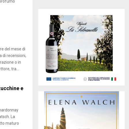
l profumo
d
i
z
u
c
c
h
i
re del mese di
n
ta di recensioni,
e
,
urazione o in
l
ore, tra...
i
m
o
zucchine e
n
e
e
Chardonnay
m
a
atsch. La
n
utto maturo
d