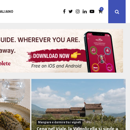
0
TALIANO
Mangiare e dormire tra i vigneti
i
Cena nel Viale, la Valpolicella si siede a