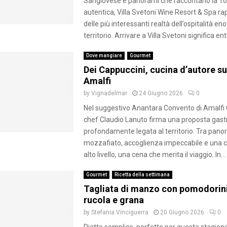
Sangiovese e panorami che raccontano la To
autentica, Villa Svetoni Wine Resort & Spa r
delle più interessanti realtà dell’ospitalità eno
territorio. Arrivare a Villa Svetoni significa ent
Dove mangiare
Gourmet
Dei Cappuccini, cucina d’autore su
Amalfi
by
Vignadelmar
24 Giugno 2026
0
Nel suggestivo Anantara Convento di Amalfi G
chef Claudio Lanuto firma una proposta gas
profondamente legata al territorio. Tra pano
mozzafiato, accoglienza impeccabile e una car
alto livello, una cena che merita il viaggio. In...
Gourmet
Ricetta della settimana
Tagliata di manzo con pomodorini
rucola e grana
by
Stefania Vinciguerra
20 Giugno 2026
0