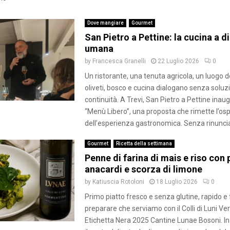
c
o
r
l
e
Dove mangiare
Gourmet
a
m
San Pietro a Pettine: la cucina a 
,
a
umana
1
d
3
by
Francesca Granelli
22 Luglio 2026
0
i
0
Un ristorante, una tenuta agricola, un luogo 
m
a
e
oliveti, bosco e cucina dialogano senza soluz
n
l
continuità. A Trevi, San Pietro a Pettine inaug
n
a
“Menù Libero”, una proposta che rimette l’osp
i
n
dell’esperienza gastronomica. Senza rinuncia
d
z
i
a
Gourmet
Ricetta della settimana
v
n
Penne di farina di mais e riso con 
i
e
anacardi e scorza di limone
n
,
i
by
Katiuscia Rotoloni
18 Luglio 2026
0
p
p
o
Primo piatto fresco e senza glutine, rapido e 
e
m
preparare che serviamo con il Colli di Luni V
r
o
Etichetta Nera 2025 Cantine Lunae Bosoni. In
t
d