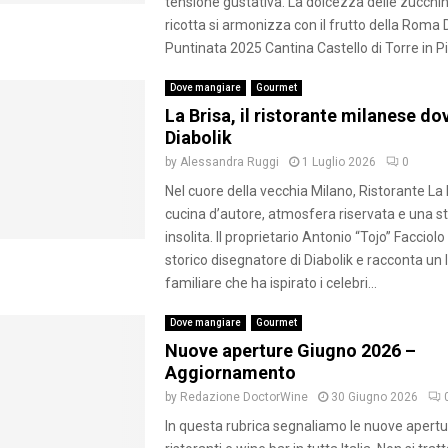
tensione gustativa. La dolcezza delle zucchin
ricotta si armonizza con il frutto della Roma
Puntinata 2025 Cantina Castello di Torre in Pi
Dove mangiare
Gourmet
La Brisa, il ristorante milanese do
Diabolik
by
Alessandra Ruggi
1 Luglio 2026
0
Nel cuore della vecchia Milano, Ristorante La 
cucina d’autore, atmosfera riservata e una s
insolita. Il proprietario Antonio “Tojo” Facciolo 
storico disegnatore di Diabolik e racconta u
familiare che ha ispirato i celebri...
Dove mangiare
Gourmet
Nuove aperture Giugno 2026 –
Aggiornamento
by
Redazione DoctorWine
30 Giugno 2026
In questa rubrica segnaliamo le nuove apertu