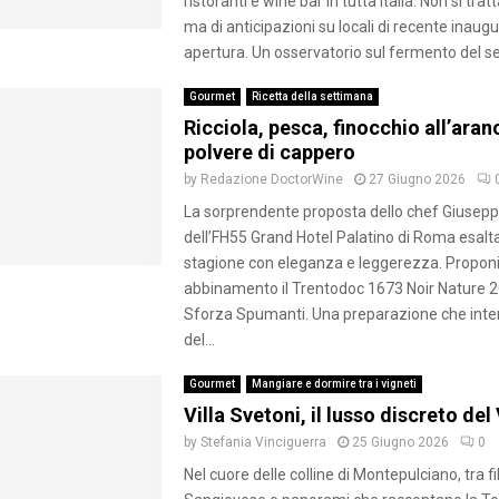
ristoranti e wine bar in tutta Italia. Non si trat
ma di anticipazioni su locali di recente inaug
apertura. Un osservatorio sul fermento del sett
Gourmet
Ricetta della settimana
Ricciola, pesca, finocchio all’aran
polvere di cappero
by
Redazione DoctorWine
27 Giugno 2026
La sorprendente proposta dello chef Giusepp
dell’FH55 Grand Hotel Palatino di Roma esalta
stagione con eleganza e leggerezza. Propon
abbinamento il Trentodoc 1673 Noir Nature 2
Sforza Spumanti. Una preparazione che inter
del...
Gourmet
Mangiare e dormire tra i vigneti
Villa Svetoni, il lusso discreto del
by
Stefania Vinciguerra
25 Giugno 2026
0
Nel cuore delle colline di Montepulciano, tra fil