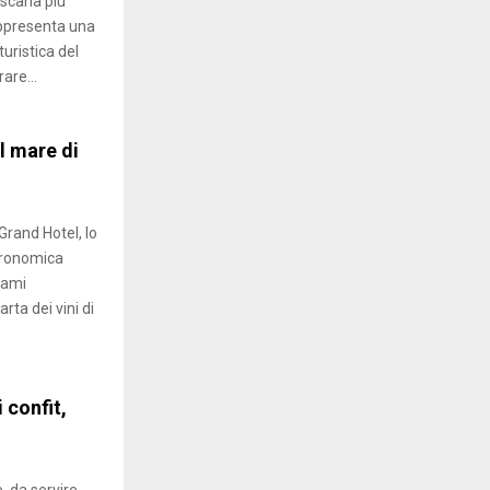
scana più
appresenta una
turistica del
rare...
l mare di
rand Hotel, lo
tronomica
rami
ta dei vini di
 confit,