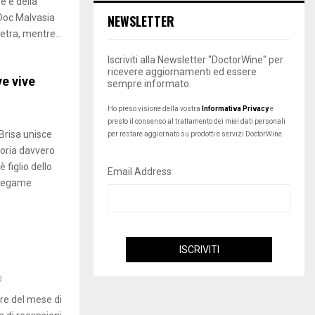
e e della
 Doc Malvasia
NEWSLETTER
etra, mentre...
Iscriviti alla Newsletter "DoctorWine" per
ricevere aggiornamenti ed essere
ve vive
sempre informato.
Ho preso visione della vostra
Informativa Privacy
e
presto il consenso al trattamento dei miei dati personali
Brisa unisce
per restare aggiornato su prodotti e servizi DoctorWine.
toria davvero
è figlio dello
Email Address
n legame
0
re del mese di