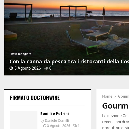
Dove mangiare
Con la canna da pesca tra i ristoranti della Cos
5 Agosto 2026
0
C
o
n
l
FIRMATO DOCTORWINE
Home
Gourm
Gourm
a
c
Bonilli e Petrini
a
La sezione Gou
n
by
Daniele Cernilli
recensioni di r
n
3 Agosto 2026
1
produttori di v