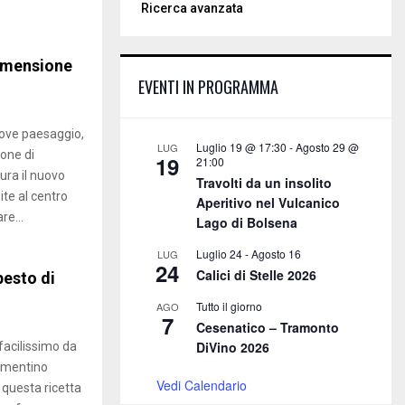
o
Ricerca avanzata
r
r
l
c
i
E
i
h
c
c
dimensione
f
o
A
e
EVENTI IN PROGRAMMA
o
t
l
r
t
R
l
:
a
dove paesaggio,
a
C
a
Luglio 19 @ 17:30
-
Agosto 29 @
LUG
s
ione di
19
21:00
l
i
ura il nuovo
H
Travolti da un insolito
l
s
ite al centro
e
Aperitivo nel Vulcanico
i
re...
e
Lago di Bolsena
e
r
d
Luglio 24
-
Agosto 16
LUG
b
24
e
Calici di Stelle 2026
pesto di
e
a
,
t
Tutto il giorno
AGO
c
7
a
Cesenatico – Tramonto
r
v
DiVino 2026
facilissimo da
e
o
ermentino
m
l
Vedi Calendario
 questa ricetta
a
a