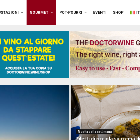
STAZIONI
GOURMET
POT-POURRI
EVENTI
SHOP
I
Ricetta della settimana
Filetti di ricciola su crema d