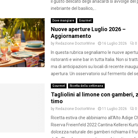
il gusto delicato degli anacardi si avvolge de
u
o
t
inebriante del basilico,...
r
t
i
e
Dove mangiare
Gourmet
n
l
Nuove aperture Luglio 2026 –
i
e
Aggiornamento
c
t
o
by
Redazione DoctorWine
16 Luglio 2026
0
a
n
In questa rubrica segnaliamo le nuove apertu
s
f
ristoranti e wine bar in tutta Italia. Non si trat
c
i
h
ma di anticipazioni su locali di recente inaug
t
e
apertura. Un osservatorio sul fermento del sett
e
t
Gourmet
Ricetta della settimana
i
Tagliolini al limone con gamberi, 
m
timo
o
by
Redazione DoctorWine
11 Luglio 2026
0
Ricetta estiva che abbiniamo all’Alto Adige 
Riserva Freienfeld 2022 Cantina Kellerei Kurt
dolcezza naturale dei gamberi richiama il fr