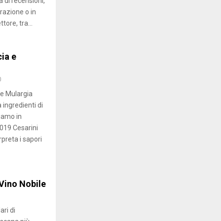
ta di recensioni,
urazione o in
ore, tra...
cia e
0
e Mulargia
 ingredienti di
iamo in
019 Cesarini
preta i sapori
 Vino Nobile
ari di