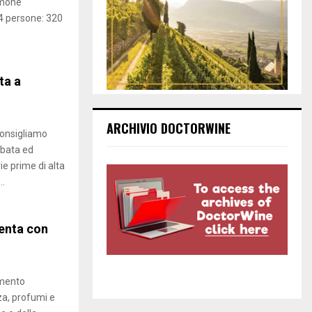
imone
o
 4 persone: 320
r
l
e
t
ta a
o
s
t
ARCHIVIO DOCTORWINE
a
 consigliamo
t
rbata ed
e
ie prime di alta
..
menta con
amento
za, profumi e