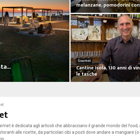
melanzane, pomodorini confi
F
i
l
e
t
t
i
d
Gourmet
ta...
Cantine Isola, 130 anni di vin
i
le tasche
r
i
C
c
a
c
n
i
t
et
o
et
i
l
n
a
e
rmet è dedicata agli articoli che abbracciano il grande mondo del food, 
s
I
istoranti alle ricette, da particolari cibi a posti dove andare a mangiare (
u
s
ino