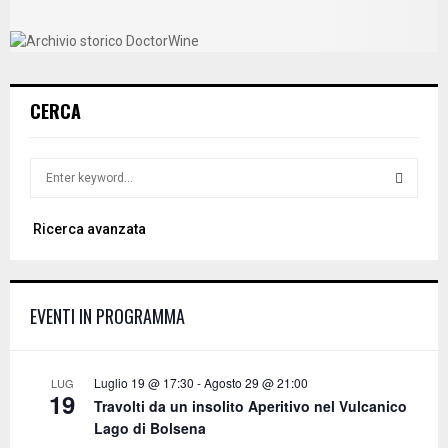
CERCA
S
e
a
S
Ricerca avanzata
r
c
E
h
f
A
EVENTI IN PROGRAMMA
o
r
R
:
C
Luglio 19 @ 17:30
-
Agosto 29 @ 21:00
LUG
19
Travolti da un insolito Aperitivo nel Vulcanico
H
Lago di Bolsena