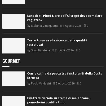
Lanati: «Il Pinot Nero dell’Oltrepò deve cambiare
registro»
by
Stefania Vinciguerra
4 Agosto 2026
0
Torre Rosazza e la ricerca della qualità
(assoluta)
by
Sissi Baratella
31 Luglio 2026
0
GOURMET
Con la canna da pesca tra i ristoranti della Costa
Etrusca
by
Paolo Valdastri
5 Agosto 2026
0
Filetti di ricciola su crema di melanzane,
pomodorini confit e timo