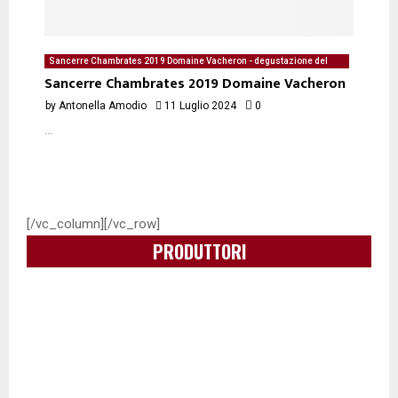
Sancerre Chambrates 2019 Domaine Vacheron - degustazione del
11/07/2024 di Antonella Amodio
Sancerre Chambrates 2019 Domaine Vacheron
by
Antonella Amodio
11 Luglio 2024
0
...
[/vc_column][/vc_row]
PRODUTTORI