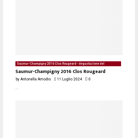
Saumur-Champigny 2016 Clos Rougeard - degustazione del
11/07/2024 di Antonella Amodio
Saumur-Champigny 2016 Clos Rougeard
by
Antonella Amodio
11 Luglio 2024
0
...