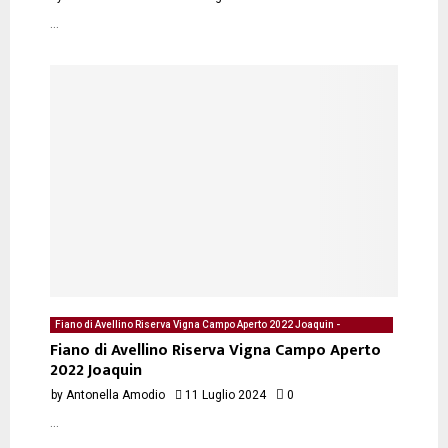
...
Fiano di Avellino Riserva Vigna Campo Aperto 2022 Joaquin -
degustazione del 11/07/2024 di Antonella Amodio
Fiano di Avellino Riserva Vigna Campo Aperto
2022 Joaquin
by
Antonella Amodio
11 Luglio 2024
0
...