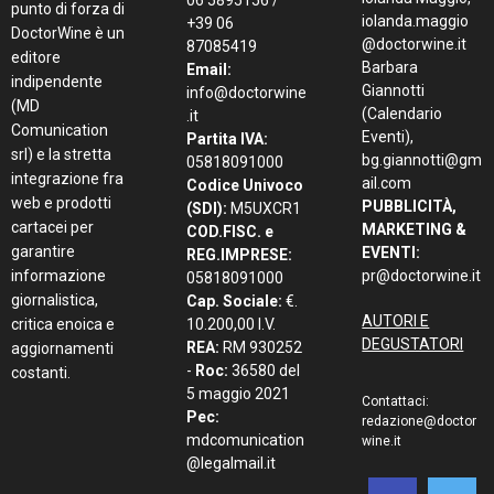
punto di forza di
iolanda.maggio
+39 06
DoctorWine è un
@doctorwine.it
87085419
editore
Barbara
Email:
indipendente
Giannotti
info@doctorwine
(MD
(Calendario
.it
Comunication
Eventi),
Partita IVA:
srl) e la stretta
bg.giannotti@gm
05818091000
integrazione fra
ail.com
Codice Univoco
web e prodotti
PUBBLICITÀ,
(SDI):
M5UXCR1
cartacei per
MARKETING &
COD.FISC. e
garantire
EVENTI:
REG.IMPRESE:
informazione
pr@doctorwine.it
05818091000
giornalistica,
Cap. Sociale:
€.
AUTORI E
critica enoica e
10.200,00 I.V.
DEGUSTATORI
REA:
RM 930252
aggiornamenti
-
Roc:
36580 del
costanti.
5 maggio 2021
Contattaci:
Pec:
redazione@doctor
mdcomunication
wine.it
@legalmail.it