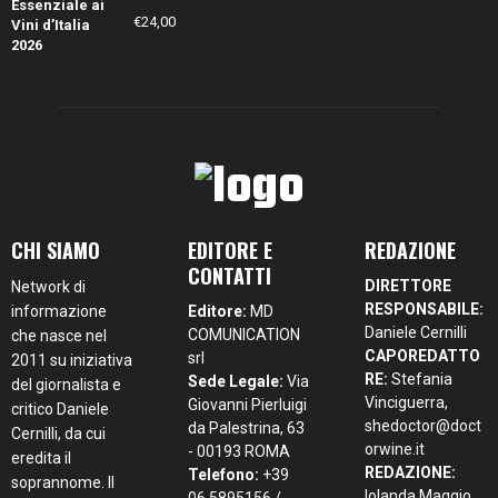
€
24,00
CHI SIAMO
EDITORE E
REDAZIONE
CONTATTI
DIRETTORE
Network di
RESPONSABILE:
informazione
Editore:
MD
Daniele Cernilli
COMUNICATION
che nasce nel
CAPOREDATTO
srl
2011 su iniziativa
RE:
Stefania
Sede Legale:
Via
del giornalista e
Vinciguerra,
Giovanni Pierluigi
critico Daniele
shedoctor@doct
da Palestrina, 63
Cernilli, da cui
orwine.it
- 00193 ROMA
eredita il
REDAZIONE:
Telefono:
+39
soprannome. Il
Iolanda Maggio,
06 5895156 /