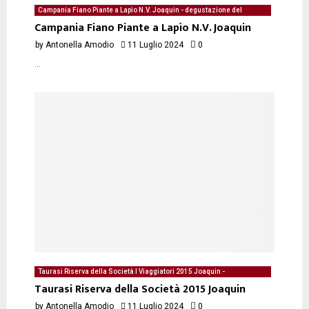
Campania Fiano Piante a Lapìo N.V. Joaquin - degustazione del
11/07/2024 di Antonella Amodio
Campania Fiano Piante a Lapìo N.V. Joaquin
by
Antonella Amodio
11 Luglio 2024
0
...
Taurasi Riserva della Società I Viaggiatori 2015 Joaquin -
degustazione del 11/07/2024 di Antonella Amodio
Taurasi Riserva della Società 2015 Joaquin
by
Antonella Amodio
11 Luglio 2024
0