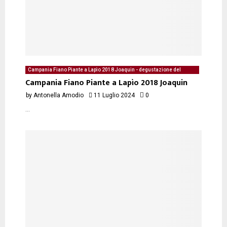
Campania Fiano Piante a Lapìo 2018 Joaquin - degustazione del
11/07/2024 di Antonella Amodio
Campania Fiano Piante a Lapìo 2018 Joaquin
by
Antonella Amodio
11 Luglio 2024
0
...