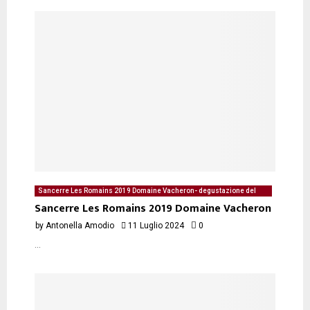
Sancerre Les Romains 2019 Domaine Vacheron- degustazione del
11/07/2024 di Antonella Amodio
Sancerre Les Romains 2019 Domaine Vacheron
by
Antonella Amodio
11 Luglio 2024
0
...