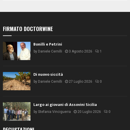
FIRMATO DOCTORWINE
Bonilli e Petrini
by
Daniele Cernilli
3 Agosto 2026
1
Di nuovo siccità
by
Daniele Cernilli
27 Luglio 2026
0
Largo ai giovani di Assovini Sicilia
by
Stefania Vinciguerra
20 Luglio 2026
0
DEGUSTAZIONI