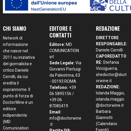
CHI SIAMO
EDITORE E
REDAZIONE
CONTATTI
DIRETTORE
Network di
RESPONSABILE:
informazione
Editore:
MD
Daniele Cernilli
COMUNICATION
che nasce nel
CAPOREDATTO
srl
2011 su iniziativa
RE:
Stefania
Sede Legale:
Via
del giornalista e
Vinciguerra,
Giovanni Pierluigi
critico Daniele
shedoctor@doct
da Palestrina, 63
Cernilli, da cui
orwine.it
- 00193 ROMA
eredita il
REDAZIONE:
Telefono:
+39
soprannome. Il
Iolanda Maggio,
06 5895156 /
punto di forza di
iolanda.maggio
+39 06
DoctorWine è un
@doctorwine.it
87085419
editore
Barbara
Email:
indipendente
Giannotti
info@doctorwine
(MD
(Calendario
.it
Comunication
Eventi),
Partita IVA: