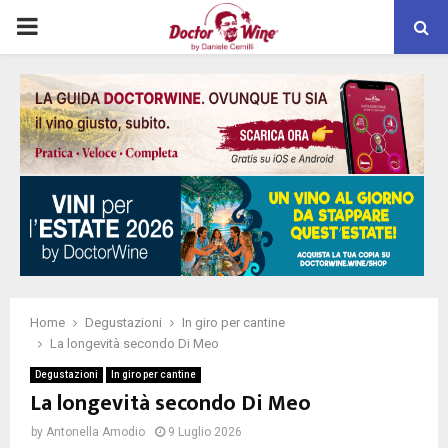
PRIMARY
MENU
Home
Degustazioni
In giro per cantine
La longevità secondo Di Meo
Degustazioni
In giro per cantine
La longevità secondo Di Meo
by
Antonella Amodio
9 Luglio 2026