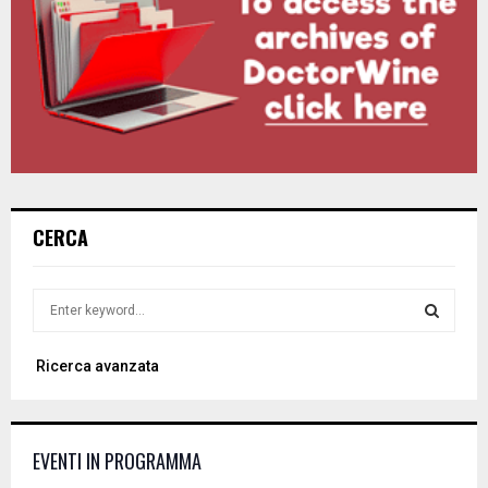
CERCA
S
e
a
S
Ricerca avanzata
r
c
E
h
f
A
EVENTI IN PROGRAMMA
o
r
R