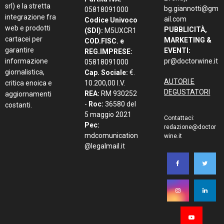
srl) e la stretta
bg.giannotti@gm
05818091000
integrazione fra
ail.com
Codice Univoco
web e prodotti
PUBBLICITÀ,
(SDI):
M5UXCR1
cartacei per
MARKETING &
COD.FISC. e
garantire
EVENTI:
REG.IMPRESE:
informazione
pr@doctorwine.it
05818091000
giornalistica,
Cap. Sociale:
€.
AUTORI E
critica enoica e
10.200,00 I.V.
DEGUSTATORI
REA:
RM 930252
aggiornamenti
-
Roc:
36580 del
costanti.
5 maggio 2021
Contattaci:
Pec:
redazione@doctor
mdcomunication
wine.it
@legalmail.it