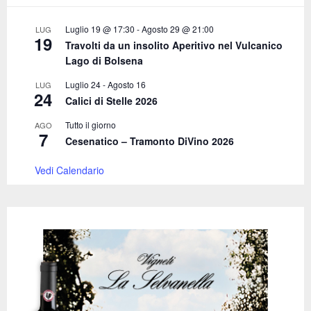
:
C
Luglio 19 @ 17:30
-
Agosto 29 @ 21:00
LUG
19
Travolti da un insolito Aperitivo nel Vulcanico
H
Lago di Bolsena
Luglio 24
-
Agosto 16
LUG
24
Calici di Stelle 2026
Tutto il giorno
AGO
7
Cesenatico – Tramonto DiVino 2026
Vedi Calendario