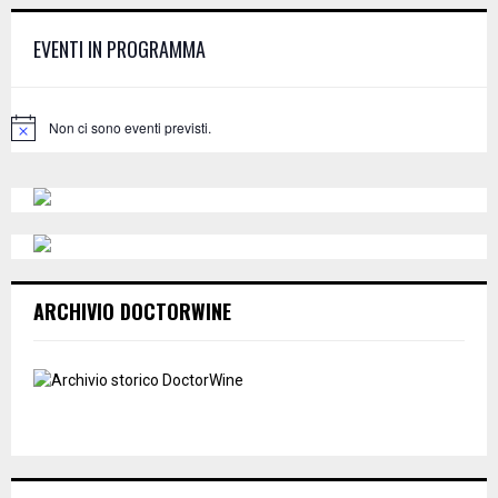
h
f
A
EVENTI IN PROGRAMMA
o
r
R
:
C
Non ci sono eventi previsti.
N
o
H
t
i
c
e
ARCHIVIO DOCTORWINE