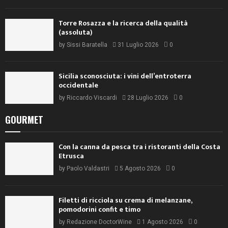
Torre Rosazza e la ricerca della qualità
(assoluta)
by
Sissi Baratella
31 Luglio 2026
0
Sicilia sconosciuta: i vini dell’entroterra
occidentale
by
Riccardo Viscardi
28 Luglio 2026
0
GOURMET
Con la canna da pesca tra i ristoranti della Costa
Etrusca
by
Paolo Valdastri
5 Agosto 2026
0
Filetti di ricciola su crema di melanzane,
pomodorini confit e timo
by
Redazione DoctorWine
1 Agosto 2026
0