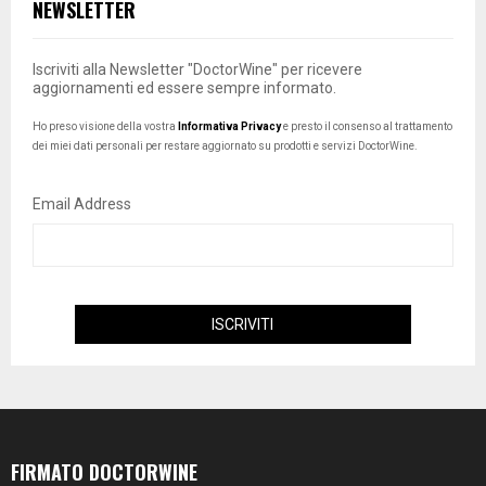
NEWSLETTER
Iscriviti alla Newsletter "DoctorWine" per ricevere
aggiornamenti ed essere sempre informato.
Ho preso visione della vostra
Informativa Privacy
e presto il consenso al trattamento
dei miei dati personali per restare aggiornato su prodotti e servizi DoctorWine.
Email Address
FIRMATO DOCTORWINE