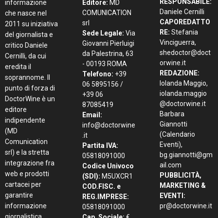
RESPONSABILE:
informazione
Editore:
MD
Daniele Cernilli
COMUNICATION
che nasce nel
CAPOREDATTO
srl
2011 su iniziativa
RE:
Stefania
Sede Legale:
Via
del giornalista e
Vinciguerra,
Giovanni Pierluigi
critico Daniele
shedoctor@doct
da Palestrina, 63
Cernilli, da cui
orwine.it
- 00193 ROMA
eredita il
REDAZIONE:
Telefono:
+39
soprannome. Il
Iolanda Maggio,
06 5895156 /
punto di forza di
iolanda.maggio
+39 06
DoctorWine è un
@doctorwine.it
87085419
editore
Barbara
Email:
indipendente
Giannotti
info@doctorwine
(MD
(Calendario
.it
Comunication
Eventi),
Partita IVA:
srl) e la stretta
bg.giannotti@gm
05818091000
integrazione fra
ail.com
Codice Univoco
web e prodotti
PUBBLICITÀ,
(SDI):
M5UXCR1
cartacei per
MARKETING &
COD.FISC. e
garantire
EVENTI:
REG.IMPRESE:
informazione
pr@doctorwine.it
05818091000
giornalistica,
Cap. Sociale:
€.