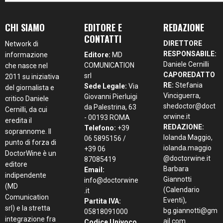
CHI SIAMO
EDITORE E
REDAZIONE
CONTATTI
DIRETTORE
Network di
RESPONSABILE:
informazione
Editore:
MD
Daniele Cernilli
COMUNICATION
che nasce nel
CAPOREDATTO
srl
2011 su iniziativa
RE:
Stefania
Sede Legale:
Via
del giornalista e
Vinciguerra,
Giovanni Pierluigi
critico Daniele
shedoctor@doct
da Palestrina, 63
Cernilli, da cui
orwine.it
- 00193 ROMA
eredita il
REDAZIONE:
Telefono:
+39
soprannome. Il
Iolanda Maggio,
06 5895156 /
punto di forza di
iolanda.maggio
+39 06
DoctorWine è un
@doctorwine.it
87085419
editore
Barbara
Email:
indipendente
Giannotti
info@doctorwine
(MD
(Calendario
.it
Comunication
Eventi),
Partita IVA:
srl) e la stretta
bg.giannotti@gm
05818091000
integrazione fra
ail.com
Codice Univoco