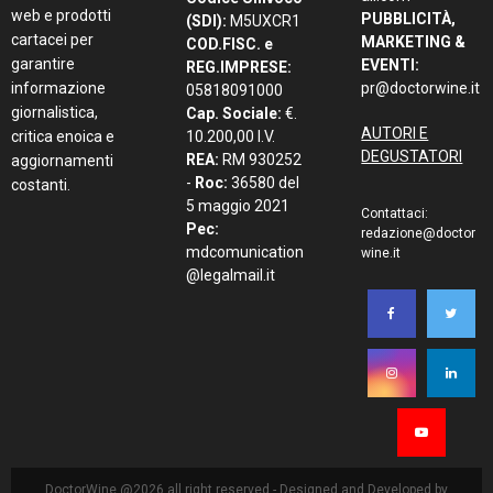
web e prodotti
PUBBLICITÀ,
(SDI):
M5UXCR1
cartacei per
MARKETING &
COD.FISC. e
garantire
EVENTI:
REG.IMPRESE:
informazione
pr@doctorwine.it
05818091000
giornalistica,
Cap. Sociale:
€.
AUTORI E
critica enoica e
10.200,00 I.V.
DEGUSTATORI
REA:
RM 930252
aggiornamenti
-
Roc:
36580 del
costanti.
5 maggio 2021
Contattaci:
Pec:
redazione@doctor
mdcomunication
wine.it
@legalmail.it
DoctorWine @2026 all right reserved - Designed and Developed by