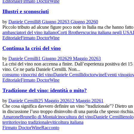
Editoriale
Firmato DoctorWine
Illustri e sconosciuti
by
Daniele Cernilli
8 Giugno 2026
3 Giugno 2026
0
Piccolo tributo ad alcune figure poco note in Italia ma che hanno fatto t
ambasciatori del vino italiano
Corti Brothers
cucina italiana negli USA
Editoriale
Firmato DoctorWine
Continua la crisi del vino
by
Daniele Cernilli
1 Giugno 2026
29 Maggio 2026
3
La crisi del vino non accenna a finire. Dall’esperienza positiva dei 15
vino. Ce ne parla Daniele Cernilli. Non...
consumo vino
crisi del vino
Daniele Cernilli
doctorwine
Eventi vino
giov
Editoriale
Firmato DoctorWine
Tradizione del vino: identità o mito?
by
Daniele Cernilli
25 Maggio 2026
12 Maggio 2026
1
Che cosa significa davvero definire un vino “tradizionale”? Dietro un t
in discussione l’uso troppo disinvolto di una parola che spesso rischia.
Amarone
Brunello di Montalcino
cultura del vino
Daniele Cernilli
enolo
territorio
vino tradizionale
viticoltura italiana
Firmato DoctorWine
Racconto