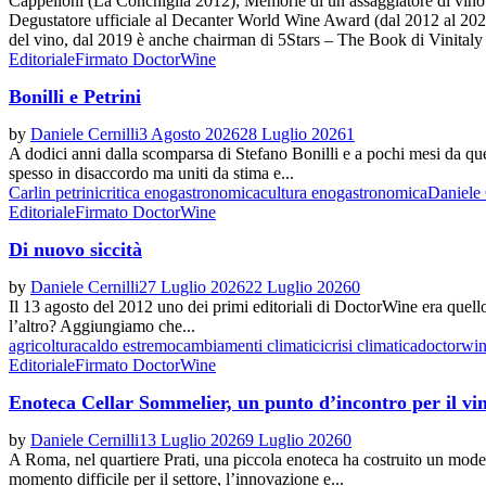
Cappelloni (La Conchiglia 2012); Memorie di un assaggiatore di vino (E
Degustatore ufficiale al Decanter World Wine Award (dal 2012 al 2020
del vino, dal 2019 è anche chairman di 5Stars – The Book di Vinitaly 
Editoriale
Firmato DoctorWine
Bonilli e Petrini
by
Daniele Cernilli
3 Agosto 2026
28 Luglio 2026
1
A dodici anni dalla scomparsa di Stefano Bonilli e a pochi mesi da quell
spesso in disaccordo ma uniti da stima e...
Carlin petrini
critica enogastronomica
cultura enogastronomica
Daniele 
Editoriale
Firmato DoctorWine
Di nuovo siccità
by
Daniele Cernilli
27 Luglio 2026
22 Luglio 2026
0
Il 13 agosto del 2012 uno dei primi editoriali di DoctorWine era quel
l’altro? Aggiungiamo che...
agricoltura
caldo estremo
cambiamenti climatici
crisi climatica
doctorwi
Editoriale
Firmato DoctorWine
Enoteca Cellar Sommelier, un punto d’incontro per il vi
by
Daniele Cernilli
13 Luglio 2026
9 Luglio 2026
0
A Roma, nel quartiere Prati, una piccola enoteca ha costruito un model
momento difficile per il settore, l’innovazione e...