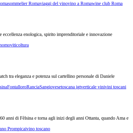
Roma
sommelier Roma
viaggi del vino
vino a Roma
wine club Roma
re eccellenza enologica, spirito imprenditoriale e innovazione
tonomo
viticoltura
atch tra eleganza e potenza sul cartellino personale di Daniele
sina
Fontalloro
Rancia
Sangiovese
toscana igt
verticale vini
vini toscani
0 anni di Fèlsina e torna agli inizi degli anni Ottanta, quando Ama e
vano Prompicai
vino toscano