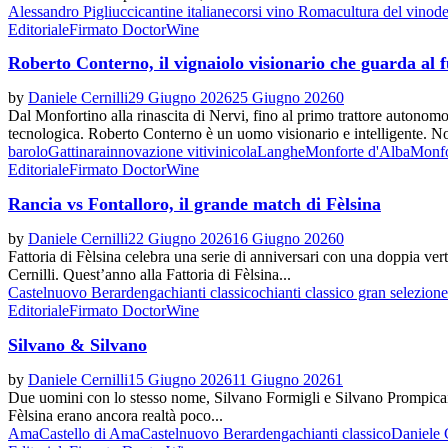
Alessandro Pigliucci
cantine italiane
corsi vino Roma
cultura del vino
de
Editoriale
Firmato DoctorWine
Roberto Conterno, il vignaiolo visionario che guarda al 
by
Daniele Cernilli
29 Giugno 2026
25 Giugno 2026
0
Dal Monfortino alla rinascita di Nervi, fino al primo trattore autonomo
tecnologica. Roberto Conterno è un uomo visionario e intelligente. Non
barolo
Gattinara
innovazione vitivinicola
Langhe
Monforte d'Alba
Monfo
Editoriale
Firmato DoctorWine
Rancia vs Fontalloro, il grande match di Fèlsina
by
Daniele Cernilli
22 Giugno 2026
16 Giugno 2026
0
Fattoria di Fèlsina celebra una serie di anniversari con una doppia ver
Cernilli. Quest’anno alla Fattoria di Fèlsina...
Castelnuovo Berardenga
chianti classico
chianti classico gran selezione
Editoriale
Firmato DoctorWine
Silvano & Silvano
by
Daniele Cernilli
15 Giugno 2026
11 Giugno 2026
1
Due uomini con lo stesso nome, Silvano Formigli e Silvano Prompicai, 
Fèlsina erano ancora realtà poco...
Ama
Castello di Ama
Castelnuovo Berardenga
chianti classico
Daniele C