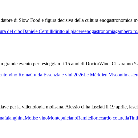
fondatore di Slow Food e figura decisiva della cultura enogastronomica mo
tura del cibo
Daniele Cernilli
diritto al piacere
enogastronomia
gambero ro
n grande evento per festeggiare i 15 anni di DoctorWine. Ci saranno 52 
ento vino Roma
Guida Essenziale vini 2026
Le Méridien Visconti
master
ave per la vitienologia molisana. Alessio ci ha lasciati il 19 aprile, lasc
ana
falanghina
Molise vino
Montepulciano
Ramitello
riccardo cotarella
Tinti