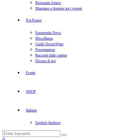
Ristorante Amico
Mangiare e dormire tra i vigneti
Pot-Pourri
Enomondo News
Miscellanea
Guide DoctorWine
Presentazioni
Racconti dalle cantine
Dicono di noi
Eventi
SHOP
Italiano
English
(
Inglese
)
Search
Search
for:
Facebook
Twitter
Instagram
Linkedin
Youtube
0