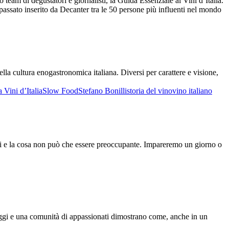
eam di degustatori e giornalisti, la Guida Essenziale ai Vini d’Italia.
ssato inserito da Decanter tra le 50 persone più influenti nel mondo
ella cultura enogastronomica italiana. Diversi per carattere e visione,
 Vini d’Italia
Slow Food
Stefano Bonilli
storia del vino
vino italiano
ggi e la cosa non può che essere preoccupante. Impareremo un giorno o
iaggi e una comunità di appassionati dimostrano come, anche in un