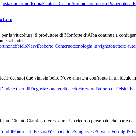
gustazioni vino Roma
Enoteca Cellar Sommelier
enoteca Prati
enoteca 
futuro
 per la viticoltura: il produttore di Monforte d’Alba continua a coniuga
 è soltanto...
rtino
nebbiolo
Nervi
Roberto Conterno
tecnologia in vigneto
trattore au
ticale dei suoi due vini simbolo. Nove annate a confronto in un ideale m
Daniele Cernilli
Degustazione verticale
doctorwine
Fattoria di Felsina
Fèl
due Chianti Classico diversissimi. Un ricordo personale che parte dai 6
ernilli
Fattoria di Felsina
Fèlsina
Gaiole
Sangiovese
Silvano Formigli
Sil