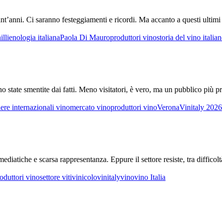
t’anni. Ci saranno festeggiamenti e ricordi. Ma accanto a questi ultimi 
lli
enologia italiana
Paola Di Mauro
produttori vino
storia del vino italia
te smentite dai fatti. Meno visitatori, è vero, ma un pubblico più profes
iere internazionali vino
mercato vino
produttori vino
Verona
Vinitaly 2026
e mediatiche e scarsa rappresentanza. Eppure il settore resiste, tra diffi
oduttori vino
settore vitivinicolo
vinitaly
vino
vino Italia