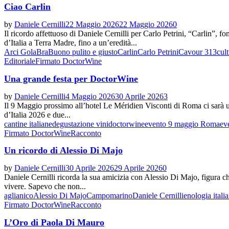
Ciao Carlin
by
Daniele Cernilli
22 Maggio 2026
22 Maggio 2026
0
Il ricordo affettuoso di Daniele Cernilli per Carlo Petrini, “Carlin”, 
d’Italia a Terra Madre, fino a un’eredità...
Arci Gola
Bra
Buono pulito e giusto
Carlin
Carlo Petrini
Cavour 313
cul
Editoriale
Firmato DoctorWine
Una grande festa per DoctorWine
by
Daniele Cernilli
4 Maggio 2026
30 Aprile 2026
3
Il 9 Maggio prossimo all’hotel Le Méridien Visconti di Roma ci sarà u
d’Italia 2026 e due...
cantine italiane
degustazione vini
doctorwine
evento 9 maggio Roma
ev
Firmato DoctorWine
Racconto
Un ricordo di Alessio Di Majo
by
Daniele Cernilli
30 Aprile 2026
29 Aprile 2026
0
Daniele Cernilli ricorda la sua amicizia con Alessio Di Majo, figura chi
vivere. Sapevo che non...
aglianico
Alessio Di Majo
Campomarino
Daniele Cernilli
enologia itali
Firmato DoctorWine
Racconto
L’Oro di Paola Di Mauro