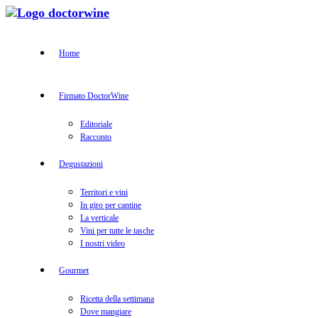
Home
Firmato DoctorWine
Editoriale
Racconto
Degustazioni
Territori e vini
In giro per cantine
La verticale
Vini per tutte le tasche
I nostri video
Gourmet
Ricetta della settimana
Dove mangiare