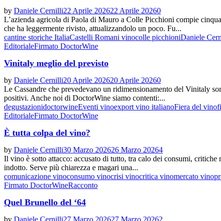
by
Daniele Cernilli
22 Aprile 2026
22 Aprile 2026
0
L’azienda agricola di Paola di Mauro a Colle Picchioni compie cinquan
che ha leggermente rivisto, attualizzandolo un poco. Fu...
cantine storiche Italia
Castelli Romani vino
colle picchioni
Daniele Cerni
Editoriale
Firmato DoctorWine
Vinitaly meglio del previsto
by
Daniele Cernilli
20 Aprile 2026
20 Aprile 2026
0
Le Cassandre che prevedevano un ridimensionamento del Vinitaly sono sta
positivi. Anche noi di DoctorWine siamo contenti:...
degustazioni
doctorwine
Eventi vino
export vino italiano
Fiera del vino
f
Editoriale
Firmato DoctorWine
È tutta colpa del vino?
by
Daniele Cernilli
30 Marzo 2026
26 Marzo 2026
4
Il vino è sotto attacco: accusato di tutto, tra calo dei consumi, critich
indotto. Serve più chiarezza e magari una...
comunicazione vino
consumo vino
crisi vino
critica vino
mercato vino
pr
Firmato DoctorWine
Racconto
Quel Brunello del ‘64
by
Daniele Cernilli
27 Marzo 2026
27 Marzo 2026
2