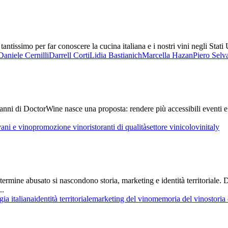
antissimo per far conoscere la cucina italiana e i nostri vini negli Stati U
Daniele Cernilli
Darrell Corti
Lidia Bastianich
Marcella Hazan
Piero Selv
 anni di DoctorWine nasce una proposta: rendere più accessibili eventi e
ani e vino
promozione vino
ristoranti di qualità
settore vinicolo
vinitaly
ermine abusato si nascondono storia, marketing e identità territoriale. D
..
gia italiana
identità territoriale
marketing del vino
memoria del vino
storia