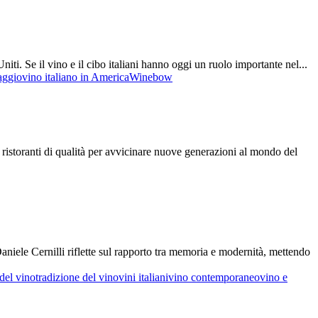
niti. Se il vino e il cibo italiani hanno oggi un ruolo importante nel...
aggio
vino italiano in America
Winebow
 ristoranti di qualità per avvicinare nuove generazioni al mondo del
aniele Cernilli riflette sul rapporto tra memoria e modernità, mettendo
 del vino
tradizione del vino
vini italiani
vino contemporaneo
vino e