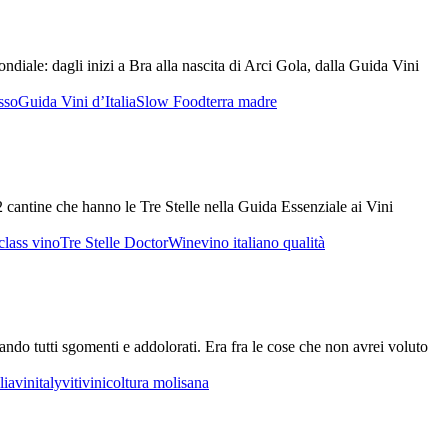
ndiale: dagli inizi a Bra alla nascita di Arci Gola, dalla Guida Vini
sso
Guida Vini d’Italia
Slow Food
terra madre
cantine che hanno le Tre Stelle nella Guida Essenziale ai Vini
class vino
Tre Stelle DoctorWine
vino italiano qualità
iando tutti sgomenti e addolorati. Era fra le cose che non avrei voluto
lia
vinitaly
vitivinicoltura molisana