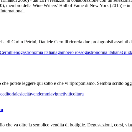
inaudi 2006) - dal 2014 realizza, in collaborazione con un selezionato t
), membro della Wine Writers’ Hall of Fame di New York (2015) e in pa
International.
a di Carlin Petrini, Daniele Cernilli ricorda due protagonisti assoluti d
Cernilli
enogastronomia italiana
gambero rosso
gastronomia italiana
Guida
lo che potete leggere qui sotto e che vi riproponiamo. Sembra scritto o
ne
editoriale
siccità
vendemmia
vigneti
viticoltura
no
lo che va oltre la semplice vendita di bottiglie. Degustazioni, corsi, v