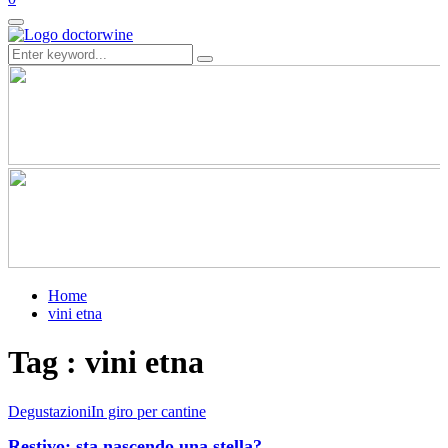
Primary
Menu
Search
Search
for:
Home
vini etna
Tag : vini etna
Degustazioni
In giro per cantine
Restivo: sta nascendo una stella?