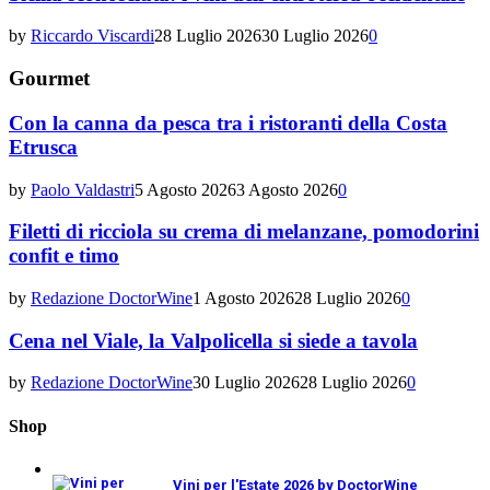
by
Riccardo Viscardi
28 Luglio 2026
30 Luglio 2026
0
Gourmet
Con la canna da pesca tra i ristoranti della Costa
Etrusca
by
Paolo Valdastri
5 Agosto 2026
3 Agosto 2026
0
Filetti di ricciola su crema di melanzane, pomodorini
confit e timo
by
Redazione DoctorWine
1 Agosto 2026
28 Luglio 2026
0
Cena nel Viale, la Valpolicella si siede a tavola
by
Redazione DoctorWine
30 Luglio 2026
28 Luglio 2026
0
Shop
Vini per l'Estate 2026 by DoctorWine
€
10,00