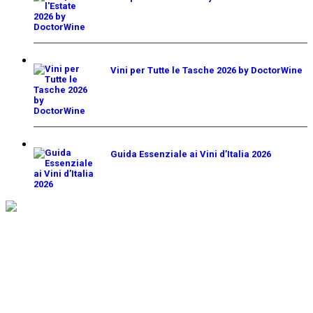
Vini per Tutte le Tasche 2026 by DoctorWine
€
10,00
Guida Essenziale ai Vini d’Italia 2026
€
24,00
CHI SIAMO
EDITORE E
CONTATTI
Network di informazione
che nasce nel 2011 su