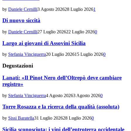
by
Daniele Cernilli
3 Agosto 2026
28 Luglio 2026
1
Di nuovo siccità
by
Daniele Cernilli
27 Luglio 2026
22 Luglio 2026
0
Largo ai giovani di Assovini Sicilia
by
Stefania Vinciguerra
20 Luglio 2026
15 Luglio 2026
0
Degustazioni
Lanati: «Il Pinot Nero dell’Oltrepò deve cambiare
registro»
by
Stefania Vinciguerra
4 Agosto 2026
3 Agosto 2026
0
Torre Rosazza e la ricerca della qualità (assoluta)
by
Sissi Baratella
31 Luglio 2026
28 Luglio 2026
0
Sicilia sconosciuta: i vini dell’entroterra occidentale