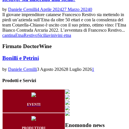
by
Daniele Cernilli
4 Aprile 2024
27 Marzo 2024
0
Il giovane imprenditore catanese Francesco Restivo sta mettendo in
piedi un’azienda sull’Etna da oltre 50 ettari e con la consulenza del
team Cotarella-Chiasso è uscito con il suo primo, ottimo vino: l’Etna
Bianco Contrada Arcuria 2022. L’avventura di Francesco Restivo...
cantina
Etna
Restivo
Sicilia
vini
vini etna
Firmato DoctorWine
Bonilli e Petrini
by
Daniele Cernilli
3 Agosto 2026
28 Luglio 2026
1
Prodotti e Servizi
EVENTI
Enomondo news
PRODUTTORI