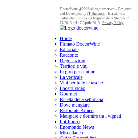
DoctorWine @2026 all right reserved - Designed
and Developed by
IT Business
- Iscrizione al
REDAZIONE
Tribunale di Roma nel Registro della Stampa n°
71/2013 del 17 Aprile 2013 |
Privacy Policy
Facebook
Twitter
Instagram
Linkedin
Youtube
Home
DIRETTORE
Firmato DoctorWine
RESPONSABILE:
Daniele
Editoriale
Cernilli
Racconto
Degustazioni
CAPOREDATTORE:
Territori e vini
Stefania Vinciguerra,
In giro per cantine
shedoctor@doctorwine.it
La verticale
REDAZIONE:
Iolanda
Vini per tutte le tasche
Maggio,
I nostri video
iolanda.maggio@doctorwine.it
Gourmet
Ricetta della settimana
Barbara Giannotti
Dove mangiare
(Calendario Eventi),
bg.giannotti@gmail.com
Ristorante Amico
Mangiare e dormire tra i vigneti
PUBBLICITÀ,
Pot-Pourri
MARKETING &
Enomondo News
EVENTI:
Miscellanea
pr@doctorwine.it