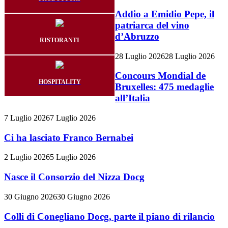
Addio a Emidio Pepe, il
patriarca del vino
d’Abruzzo
RISTORANTI
28 Luglio 2026
28 Luglio 2026
Concours Mondial de
HOSPITALITY
Bruxelles: 475 medaglie
all’Italia
7 Luglio 2026
7 Luglio 2026
Ci ha lasciato Franco Bernabei
2 Luglio 2026
5 Luglio 2026
Nasce il Consorzio del Nizza Docg
30 Giugno 2026
30 Giugno 2026
Colli di Conegliano Docg, parte il piano di rilancio