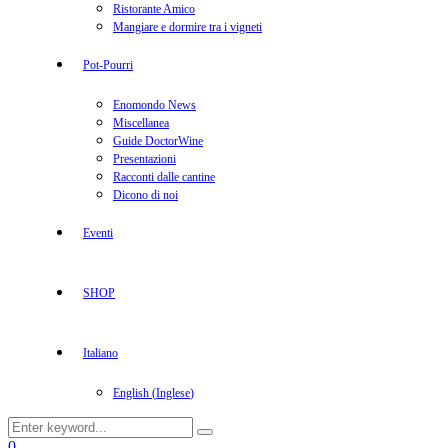
Ristorante Amico
Mangiare e dormire tra i vigneti
Pot-Pourri
Enomondo News
Miscellanea
Guide DoctorWine
Presentazioni
Racconti dalle cantine
Dicono di noi
Eventi
SHOP
Italiano
English
(
Inglese
)
Search
Search
for:
Facebook
Twitter
Instagram
Linkedin
Youtube
0