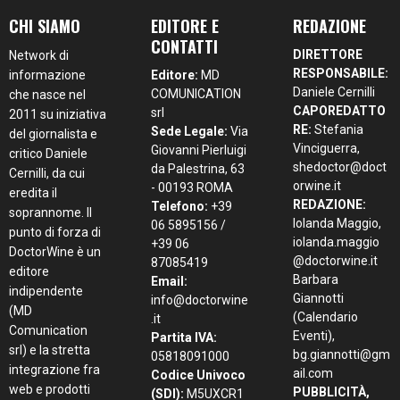
CHI SIAMO
EDITORE E
REDAZIONE
CONTATTI
DIRETTORE
Network di
RESPONSABILE:
informazione
Editore:
MD
Daniele Cernilli
COMUNICATION
che nasce nel
CAPOREDATTO
srl
2011 su iniziativa
RE:
Stefania
Sede Legale:
Via
del giornalista e
Vinciguerra,
Giovanni Pierluigi
critico Daniele
shedoctor@doct
da Palestrina, 63
Cernilli, da cui
orwine.it
- 00193 ROMA
eredita il
REDAZIONE:
Telefono:
+39
soprannome. Il
Iolanda Maggio,
06 5895156 /
punto di forza di
iolanda.maggio
+39 06
DoctorWine è un
@doctorwine.it
87085419
editore
Barbara
Email:
indipendente
Giannotti
info@doctorwine
(MD
(Calendario
.it
Comunication
Eventi),
Partita IVA:
srl) e la stretta
bg.giannotti@gm
05818091000
integrazione fra
ail.com
Codice Univoco
web e prodotti
PUBBLICITÀ,
(SDI):
M5UXCR1