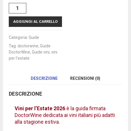
Vini
per
l'Estate
AGGIUNGI AL CARRELLO
2026
by
DoctorWine
Categoria:
Guide
quantità
Tag:
doctorwine
,
Guide
DoctorWine
,
Guide vini
,
vini
per l'estate
DESCRIZIONE
RECENSIONI (0)
DESCRIZIONE
Vini per l’Estate 2026
è la guida firmata
DoctorWine dedicata ai vini italiani più adatti
alla stagione estiva.