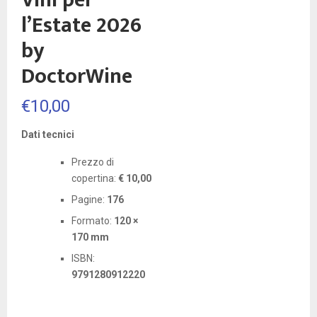
Vini per
l’Estate 2026
by
DoctorWine
€
10,00
Dati tecnici
Prezzo di
copertina:
€ 10,00
Pagine:
176
Formato:
120 ×
170 mm
ISBN:
9791280912220