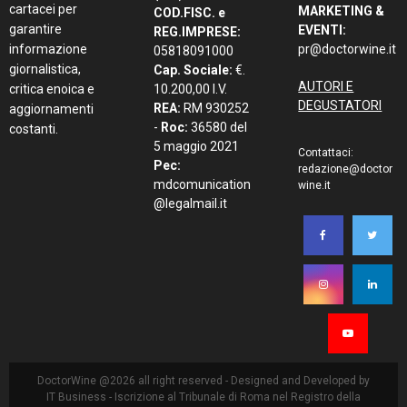
cartacei per
MARKETING &
COD.FISC. e
garantire
EVENTI:
REG.IMPRESE:
informazione
pr@doctorwine.it
05818091000
giornalistica,
Cap. Sociale:
€.
AUTORI E
critica enoica e
10.200,00 I.V.
DEGUSTATORI
REA:
RM 930252
aggiornamenti
-
Roc:
36580 del
costanti.
5 maggio 2021
Contattaci:
Pec:
redazione@doctor
mdcomunication
wine.it
@legalmail.it
DoctorWine @2026 all right reserved - Designed and Developed by
IT Business
- Iscrizione al Tribunale di Roma nel Registro della