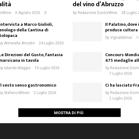
alità
del vino d’Abruzzo
orWine
6 Agosto 2026
0
by
Redazione DoctorWine
28 Luglio
Intervista a Marco Giulioli,
Il Palatino, dove
enologo della Cantina di
produce cultura
Solopaca
by
Vignadelmar
1
by
Antonella Amodio
24 Luglio 2026
Le Direzioni del Gusto, fantasia
Concours Mondial
marsicana in tavola
475 medaglie all’
by
Iolanda Maggio
15 Luglio 2026
by
Redazione Doct
7 Luglio 2026
Il sesto senso gastronomico
Ci ha lasciato F
by
Stefano Milioni
2 Luglio 2026
by
Redazione Doct
2 Luglio 2026
MOSTRA DI PIÙ