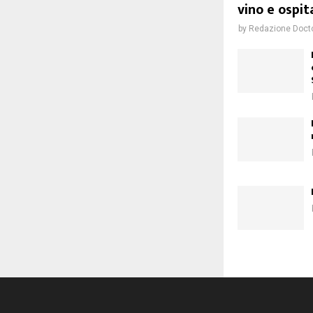
vino e ospit
by
Redazione Doct