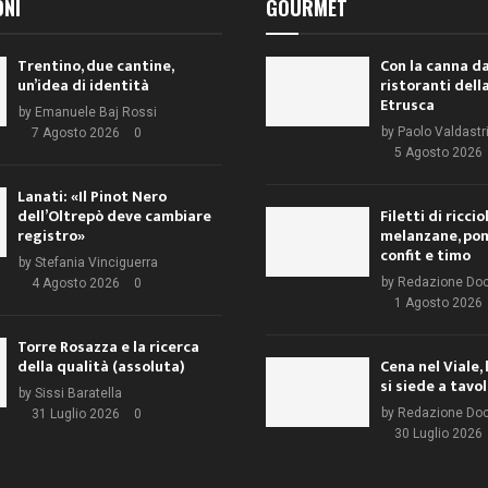
ONI
GOURMET
Trentino, due cantine,
Con la canna da
un’idea di identità
ristoranti dell
Etrusca
by
Emanuele Baj Rossi
by
Paolo Valdastr
7 Agosto 2026
0
5 Agosto 2026
Lanati: «Il Pinot Nero
dell’Oltrepò deve cambiare
Filetti di ricci
registro»
melanzane, po
confit e timo
by
Stefania Vinciguerra
by
Redazione Do
4 Agosto 2026
0
1 Agosto 2026
Torre Rosazza e la ricerca
della qualità (assoluta)
Cena nel Viale, 
si siede a tavo
by
Sissi Baratella
by
Redazione Do
31 Luglio 2026
0
30 Luglio 2026