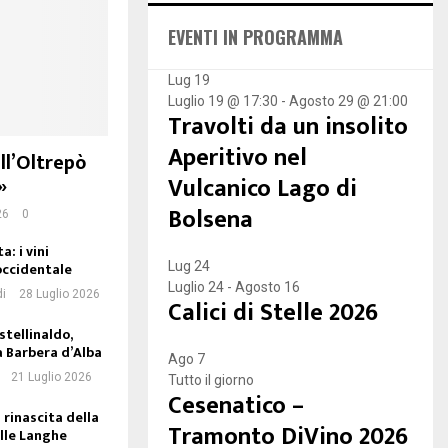
A
h
EVENTI IN PROGRAMMA
f
R
o
r
Lug
19
C
:
Luglio 19 @ 17:30
-
Agosto 29 @ 21:00
Travolti da un insolito
H
Aperitivo nel
ell’Oltrepò
Vulcanico Lago di
»
Bolsena
26
0
a: i vini
occidentale
Lug
24
Luglio 24
-
Agosto 16
di
28 Luglio 2026
Calici di Stelle 2026
stellinaldo,
a Barbera d’Alba
Ago
7
21 Luglio 2026
Tutto il giorno
Cesenatico –
 rinascita della
Tramonto DiVino 2026
lle Langhe