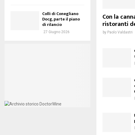
Colli di Conegliano
Con la canna
Docg, parte il piano
ristoranti d
di rilancio
27 Giugno 2026
by
Paolo Valdastri