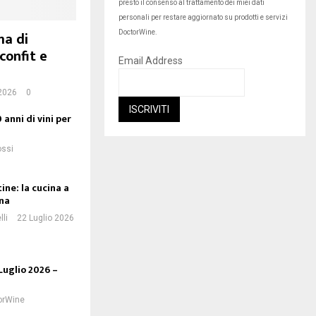
presto il consenso al trattamento dei miei dati
personali per restare aggiornato su prodotti e servizi
ma di
DoctorWine.
confit e
Email Address
2026
0
 anni di vini per
ossi
ine: la cucina a
na
li
22 Luglio 2026
Luglio 2026 –
orWine