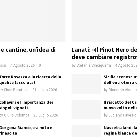
e cantine, un’idea di
Lanati: «Il Pinot Nero d
deve cambiare registro
ossi
7 Agosto 2026
0
by
Stefania Vinciguerra
4 Agosto 20
Torre Rosazza e la ricerca della
Sicilia sconosciut
qualità (assoluta)
dell’entroterra 
by
Sissi Baratella
31 Luglio 2026
by
Riccardo Viscar
Collavini e l’importanza dei
Il riscatto del Ca
singoli vigneti
nuovo volto dell
by
Giulio Colomba
23 Luglio 2026
by
Luciano Pavesio
Gorgona Bianco, tra mito e
Nascettaland: la
rinascita
regina bianca de