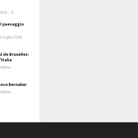
 2026
0
 il paesaggio
6 Luglio 2026
 de Bruxelles:
Italia
orWine
ranco Bernabei
orWine