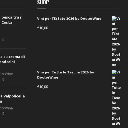
SHOP
 pesca tra i
Vini per l'Estate 2026 by DoctorWine
a Costa
€
10,00
i
0
ola su crema di
modorini
Vini per Tutte le Tasche 2026 by
ctorWine
DoctorWine
0
€
10,00
la Valpolicella
la
ctorWine
0