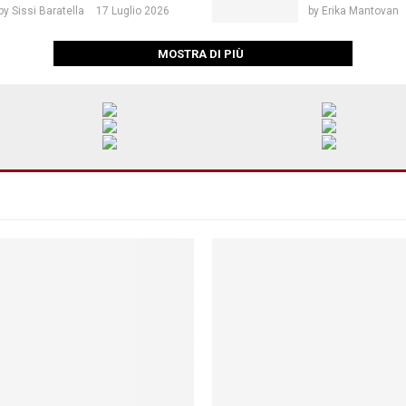
by
Sissi Baratella
17 Luglio 2026
by
Erika Mantovan
MOSTRA DI PIÙ