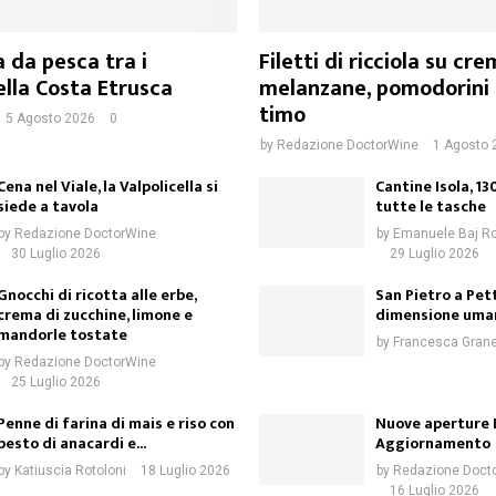
 da pesca tra i
Filetti di ricciola su cre
ella Costa Etrusca
melanzane, pomodorini 
timo
5 Agosto 2026
0
by
Redazione DoctorWine
1 Agosto 
Cena nel Viale, la Valpolicella si
Cantine Isola, 130
siede a tavola
tutte le tasche
by
Redazione DoctorWine
by
Emanuele Baj R
30 Luglio 2026
29 Luglio 2026
Gnocchi di ricotta alle erbe,
San Pietro a Pett
crema di zucchine, limone e
dimensione uma
mandorle tostate
by
Francesca Granel
by
Redazione DoctorWine
25 Luglio 2026
Penne di farina di mais e riso con
Nuove aperture 
pesto di anacardi e...
Aggiornamento
by
Katiuscia Rotoloni
18 Luglio 2026
by
Redazione Doct
16 Luglio 2026