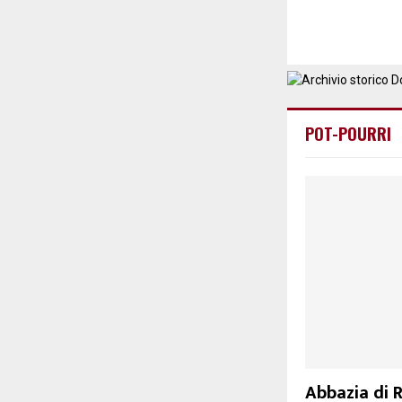
POT-POURRI
Abbazia di R