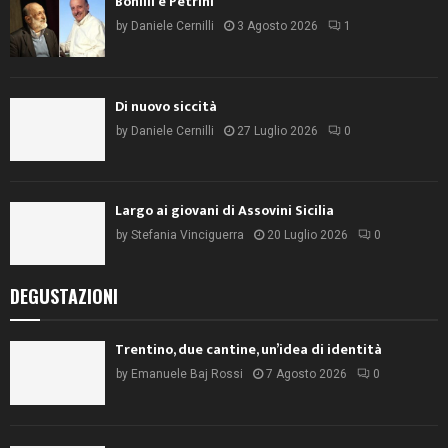
Bonilli e Petrini
by
Daniele Cernilli
3 Agosto 2026
1
Di nuovo siccità
by
Daniele Cernilli
27 Luglio 2026
0
Largo ai giovani di Assovini Sicilia
by
Stefania Vinciguerra
20 Luglio 2026
0
DEGUSTAZIONI
Trentino, due cantine, un’idea di identità
by
Emanuele Baj Rossi
7 Agosto 2026
0