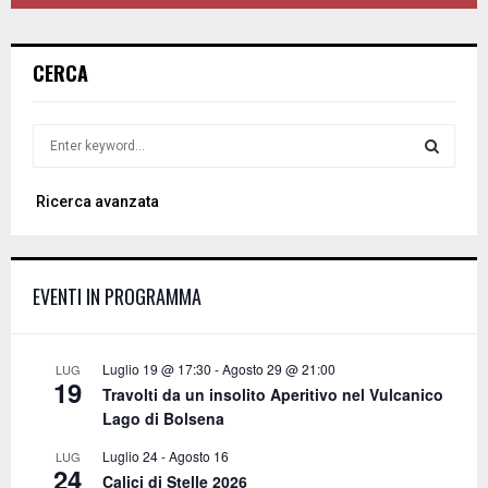
CERCA
S
e
a
S
Ricerca avanzata
r
c
E
h
f
A
EVENTI IN PROGRAMMA
o
r
R
:
C
Luglio 19 @ 17:30
-
Agosto 29 @ 21:00
LUG
19
Travolti da un insolito Aperitivo nel Vulcanico
H
Lago di Bolsena
Luglio 24
-
Agosto 16
LUG
24
Calici di Stelle 2026