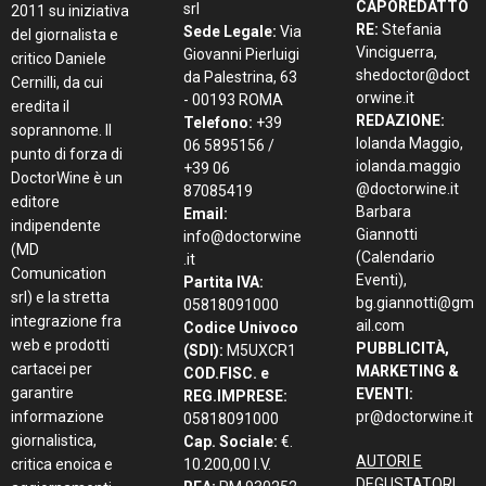
CAPOREDATTO
srl
2011 su iniziativa
RE:
Stefania
Sede Legale:
Via
del giornalista e
Vinciguerra,
Giovanni Pierluigi
critico Daniele
shedoctor@doct
da Palestrina, 63
Cernilli, da cui
orwine.it
- 00193 ROMA
eredita il
REDAZIONE:
Telefono:
+39
soprannome. Il
Iolanda Maggio,
06 5895156 /
punto di forza di
iolanda.maggio
+39 06
DoctorWine è un
@doctorwine.it
87085419
editore
Barbara
Email:
indipendente
Giannotti
info@doctorwine
(MD
(Calendario
.it
Comunication
Eventi),
Partita IVA:
srl) e la stretta
bg.giannotti@gm
05818091000
integrazione fra
ail.com
Codice Univoco
web e prodotti
PUBBLICITÀ,
(SDI):
M5UXCR1
cartacei per
MARKETING &
COD.FISC. e
garantire
EVENTI:
REG.IMPRESE:
informazione
pr@doctorwine.it
05818091000
giornalistica,
Cap. Sociale:
€.
AUTORI E
critica enoica e
10.200,00 I.V.
DEGUSTATORI