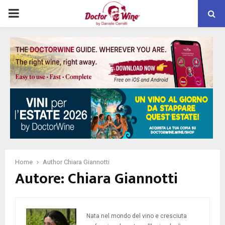
PRIMARY
MENU
Home
Author
Chiara Giannotti
Autore:
Chiara Giannotti
Nata nel mondo del vino e cresciuta