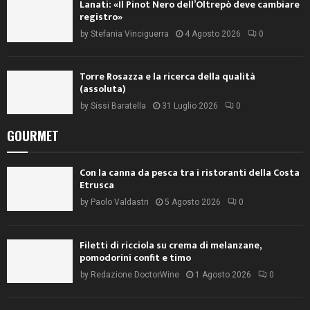
Lanati: «Il Pinot Nero dell’Oltrepò deve cambiare
registro»
by
Stefania Vinciguerra
4 Agosto 2026
0
Torre Rosazza e la ricerca della qualità
(assoluta)
by
Sissi Baratella
31 Luglio 2026
0
GOURMET
Con la canna da pesca tra i ristoranti della Costa
Etrusca
by
Paolo Valdastri
5 Agosto 2026
0
Filetti di ricciola su crema di melanzane,
pomodorini confit e timo
by
Redazione DoctorWine
1 Agosto 2026
0