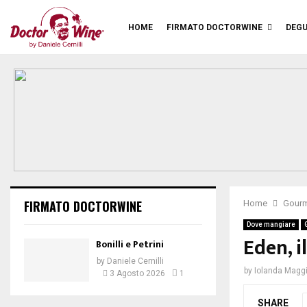
HOME
FIRMATO DOCTORWINE
DEGU
FIRMATO DOCTORWINE
Home
Gour
Dove mangiare
Eden, i
Bonilli e Petrini
by
Daniele Cernilli
by
Iolanda Magg
3 Agosto 2026
1
SHARE