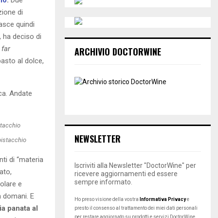
zione di
asce quindi
, ha deciso di
 far
ARCHIVIO DOCTORWINE
ipasto al dolce,
cca. Andate
NEWSLETTER
pistacchio
ti di “materia
Iscriviti alla Newsletter "DoctorWine" per
ato,
ricevere aggiornamenti ed essere
sempre informato.
olare e
a domani. E
Ho preso visione della vostra
Informativa Privacy
e
ia panata al
presto il consenso al trattamento dei miei dati personali
per restare aggiornato su prodotti e servizi DoctorWine.