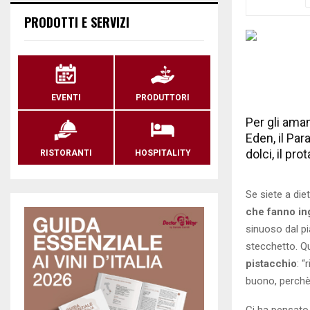
PRODOTTI E SERVIZI
EVENTI
PRODUTTORI
Per gli ama
Eden, il Par
dolci, il pr
RISTORANTI
HOSPITALITY
Se siete a diet
che fanno ing
sinuoso dal pi
stecchetto. Qu
pistacchio
: “
buono, perchè
Ci ha pensat