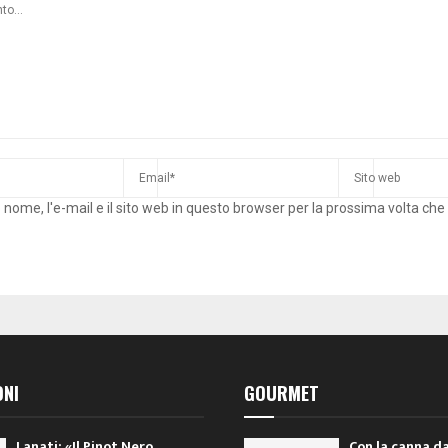
o nome, l'e-mail e il sito web in questo browser per la prossima volta c
ONI
GOURMET
Lanati: «Il Pinot Nero
Con la canna da