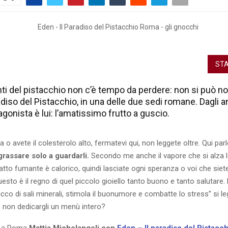
STA
nti del pistacchio non c’è tempo da perdere: non si può n
adiso del Pistacchio, in una delle due sedi romane. Dagli an
otagonista è lui: l’amatissimo frutto a guscio.
a o avete il colesterolo alto, fermatevi qui, non leggete oltre. Qui par
rassare solo a guardarli.
Secondo me anche il vapore che si alza 
atto fumante è calorico, quindi lasciate ogni speranza o voi che siet
esto è il regno di quel piccolo gioiello tanto buono e tanto salutare. L
ricco di sali minerali, stimola il buonumore e combatte lo stress” si l
 non dedicargli un menù intero?
o a Roma
Mattia Michelangeli con
Eden – Il paradiso del Pistacch