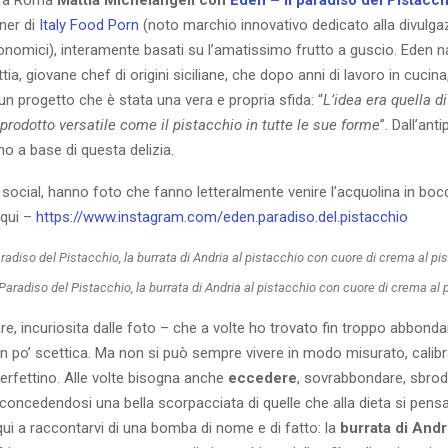
tner di
Italy Food Porn
(noto marchio innovativo dedicato alla divulga
onomici), interamente basati su l’amatissimo frutto a guscio. Eden n
ttia, giovane chef di origini siciliane, che dopo anni di lavoro in cucina
un progetto che è stata una vera e propria sfida: “
L’idea era quella di
rodotto versatile come il pistacchio in tutte le sue forme
”. Dall’ant
sono a base di questa delizia.
i social, hanno foto che fanno letteralmente venire l’acquolina in bo
 qui –
https://www.instagram.com/eden.paradiso.del.pistacchio
 Paradiso del Pistacchio, la burrata di Andria al pistacchio con cuore di crema al 
re, incuriosita dalle foto – che a volte ho trovato fin troppo abbondan
n po’ scettica. Ma non si può sempre vivere in modo misurato, calibr
erfettino. Alle volte bisogna anche
eccedere
, sovrabbondare, sbrod
concedendosi una bella scorpacciata di quelle che alla dieta si pens
ui a raccontarvi di una bomba di nome e di fatto: la
burrata di Andr