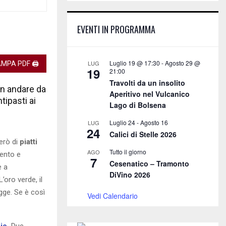
E
h
f
A
EVENTI IN PROGRAMMA
o
r
R
:
C
Luglio 19 @ 17:30
-
Agosto 29 @
LUG
MPA PDF 🖨
19
21:00
H
Travolti da un insolito
on andare da
Aperitivo nel Vulcanico
tipasti ai
Lago di Bolsena
Luglio 24
-
Agosto 16
LUG
24
Calici di Stelle 2026
lerò di
piatti
Tutto il giorno
AGO
lento e
7
Cesenatico – Tramonto
e a
DiVino 2026
’oro verde, il
egge. Se è così
Vedi Calendario
io
.
Due