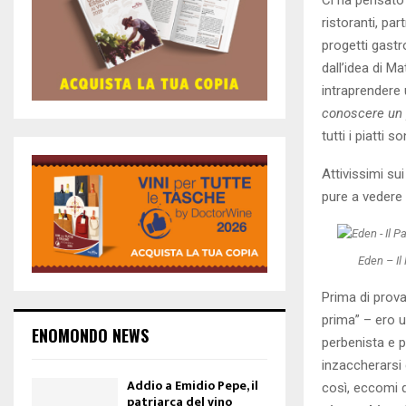
ristoranti, par
progetti gastr
dall’idea di Ma
intraprendere 
conoscere un p
tutti i piatti 
Attivissimi su
pure a vedere
Eden – Il
Prima di prova
prima” – ero u
ENOMONDO NEWS
perbenista e p
inzaccherarsi 
Addio a Emidio Pepe, il
così, eccomi q
patriarca del vino