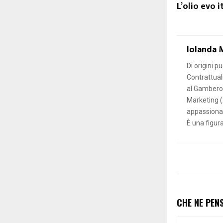
L’olio evo i
Iolanda 
Di origini p
Contrattual
al Gambero 
Marketing (
appassionata
È una figur
CHE NE PEN