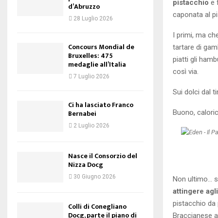
pistacchio
e 
d’Abruzzo
caponata al pi
28 Luglio 2026
I primi, ma che
Concours Mondial de
tartare di gamb
Bruxelles: 475
piatti gli ham
medaglie all’Italia
così via.
7 Luglio 2026
Sui dolci dal 
Ci ha lasciato Franco
Buono, caloric
Bernabei
2 Luglio 2026
Nasce il Consorzio del
Nizza Docg
30 Giugno 2026
Non ultimo… s
attingere agl
pistacchio da 
Colli di Conegliano
Docg, parte il piano di
Braccianese a