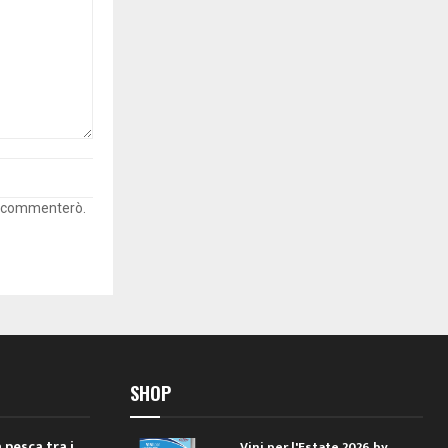
he commenterò.
SHOP
 pesca tra i
Vini per l'Estate 2026 by