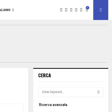
0
ALIANO
CERCA
S
e
a
S
Ricerca avanzata
r
c