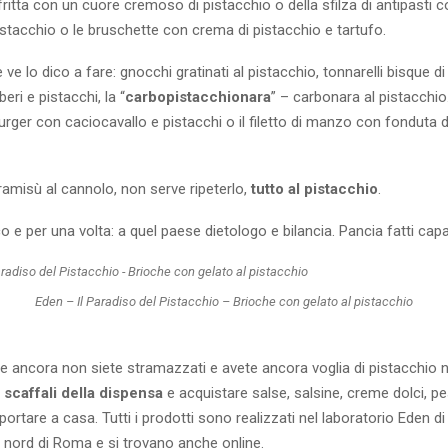
fritta con un cuore cremoso di pistacchio o della sfilza di antipasti 
stacchio o le bruschette con crema di pistacchio e tartufo.
 ve lo dico a fare: gnocchi gratinati al pistacchio, tonnarelli bisque d
eri e pistacchi, la “
carbopistacchionara
” – carbonara al pistacchio
burger con caciocavallo e pistacchi o il filetto di manzo con fonduta 
tiramisù al cannolo, non serve ripeterlo,
tutto al pistacchio
.
o e per una volta: a quel paese dietologo e bilancia. Pancia fatti ca
Eden – Il Paradiso del Pistacchio – Brioche con gelato al pistacchio
e ancora non siete stramazzati e avete ancora voglia di pistacchio 
i scaffali della dispensa
e acquistare salse, salsine, creme dolci, pes
portare a casa. Tutti i prodotti sono realizzati nel laboratorio Eden di
 nord di Roma e si trovano anche online.