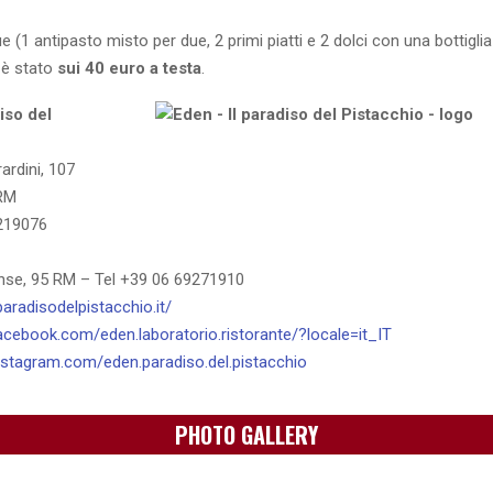
e (1 antipasto misto per due, 2 primi piatti e 2 dolci con una bottiglia 
 è stato
sui 40 euro a testa
.
iso del
ardini, 107
RM
6219076
nse, 95 RM – Tel +39 06 69271910
paradisodelpistacchio.it/
acebook.com/eden.laboratorio.ristorante/?locale=it_IT
nstagram.com/eden.paradiso.del.pistacchio
PHOTO GALLERY