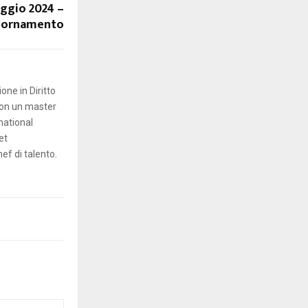
ggio 2024 –
iornamento
one in Diritto
con un master
national
et
hef di talento.