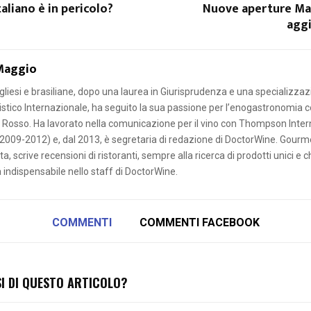
taliano è in pericolo?
Nuove aperture Ma
agg
Maggio
ugliesi e brasiliane, dopo una laurea in Giurisprudenza e una specializzazi
istico Internazionale, ha seguito la sua passione per l’enogastronomia 
Rosso. Ha lavorato nella comunicazione per il vino con Thompson Inter
2009-2012) e, dal 2013, è segretaria di redazione di DoctorWine. Gourm
, scrive recensioni di ristoranti, sempre alla ricerca di prodotti unici e c
a indispensabile nello staff di DoctorWine.
COMMENTI
COMMENTI FACEBOOK
SI DI QUESTO ARTICOLO?