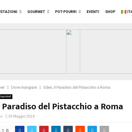
STAZIONI
GOURMET
POT-POURRI
EVENTI
SHOP
IT
met
Dove mangiare
Eden, il Paradiso del Pistacchio a Roma
Gourmet
l Paradiso del Pistacchio a Roma
io
29 Maggio 2024
0