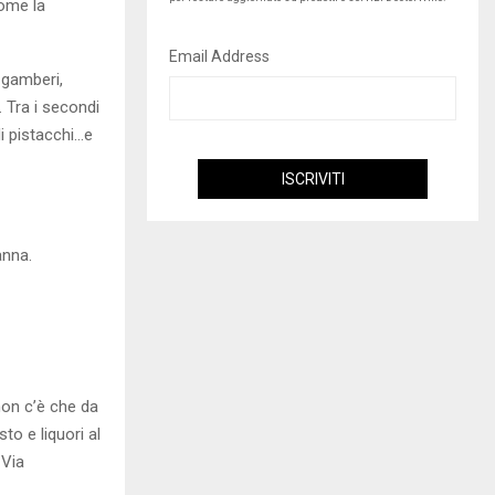
come la
Email Address
i gamberi,
. Tra i secondi
di pistacchi…e
panna.
non c’è che da
to e liquori al
 Via