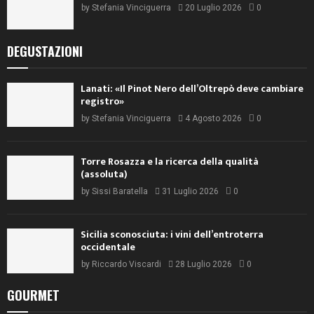
by
Stefania Vinciguerra
20 Luglio 2026
0
DEGUSTAZIONI
Lanati: «Il Pinot Nero dell’Oltrepò deve cambiare
registro»
by
Stefania Vinciguerra
4 Agosto 2026
0
Torre Rosazza e la ricerca della qualità
(assoluta)
by
Sissi Baratella
31 Luglio 2026
0
Sicilia sconosciuta: i vini dell’entroterra
occidentale
by
Riccardo Viscardi
28 Luglio 2026
0
GOURMET