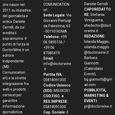
Daniele Cernilli
COMUNICATION
che nasce nel
CAPOREDATTO
srl
2011 su iniziativa
RE:
Stefania
Sede Legale:
Via
del giornalista e
Vinciguerra,
Giovanni Pierluigi
critico Daniele
shedoctor@doct
da Palestrina, 63
Cernilli, da cui
orwine.it
- 00193 ROMA
eredita il
REDAZIONE:
Telefono:
+39
soprannome. Il
Iolanda Maggio,
06 5895156 /
punto di forza di
iolanda.maggio
+39 06
DoctorWine è un
@doctorwine.it
87085419
editore
Barbara
Email:
indipendente
Giannotti
info@doctorwine
(MD
(Calendario
.it
Comunication
Eventi),
Partita IVA:
srl) e la stretta
bg.giannotti@gm
05818091000
integrazione fra
ail.com
Codice Univoco
web e prodotti
PUBBLICITÀ,
(SDI):
M5UXCR1
cartacei per
MARKETING &
COD.FISC. e
garantire
EVENTI:
REG.IMPRESE:
informazione
pr@doctorwine.it
05818091000
giornalistica,
Cap. Sociale:
€.