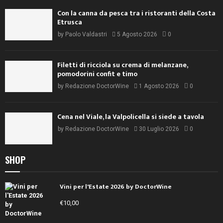
Con la canna da pesca tra i ristoranti della Costa
Etrusca
by
Paolo Valdastri
5 Agosto 2026
0
Filetti di ricciola su crema di melanzane,
pomodorini confit e timo
by
Redazione DoctorWine
1 Agosto 2026
0
Cena nel Viale, la Valpolicella si siede a tavola
by
Redazione DoctorWine
30 Luglio 2026
0
SHOP
Vini per l'Estate 2026 by DoctorWine
€
10,00