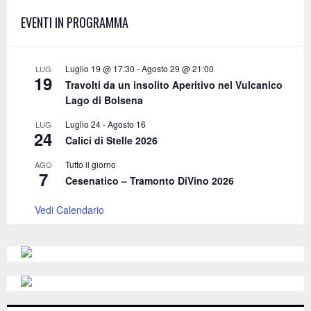
f
A
EVENTI IN PROGRAMMA
o
r
R
:
C
Luglio 19 @ 17:30
-
Agosto 29 @ 21:00
LUG
19
Travolti da un insolito Aperitivo nel Vulcanico
H
Lago di Bolsena
Luglio 24
-
Agosto 16
LUG
24
Calici di Stelle 2026
Tutto il giorno
AGO
7
Cesenatico – Tramonto DiVino 2026
Vedi Calendario