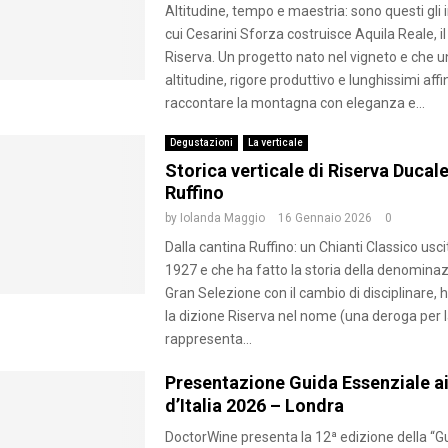
Altitudine, tempo e maestria: sono questi gli 
cui Cesarini Sforza costruisce Aquila Reale, i
Riserva. Un progetto nato nel vigneto e che u
altitudine, rigore produttivo e lunghissimi aff
raccontare la montagna con eleganza e...
Degustazioni
La verticale
Storica verticale di Riserva Ducal
Ruffino
by
Iolanda Maggio
16 Gennaio 2026
0
Dalla cantina Ruffino: un Chianti Classico usc
1927 e che ha fatto la storia della denomina
Gran Selezione con il cambio di disciplinare,
la dizione Riserva nel nome (una deroga per la
rappresenta...
Presentazione Guida Essenziale ai
d’Italia 2026 – Londra
DoctorWine presenta la 12ª edizione della “G