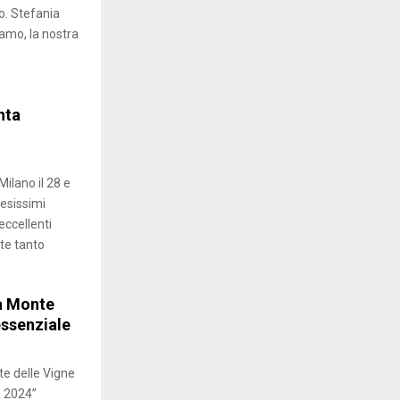
to. Stefania
siamo, la nostra
nta
lano il 28 e
tesissimi
eccellenti
ute tanto
a Monte
essenziale
e delle Vigne
a 2024”