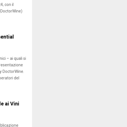
, con il
 (DoctorWine)
ential
ci – ai quali si
presentazione
by DoctorWine.
eratori del
 ai Vini
ubblicazione