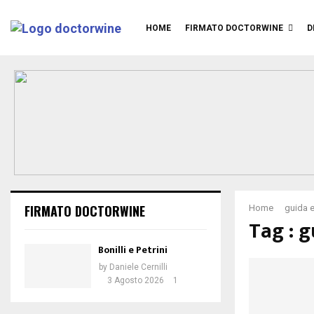
HOME
FIRMATO DOCTORWINE
D
FIRMATO DOCTORWINE
Home
guida e
Tag : g
Bonilli e Petrini
by
Daniele Cernilli
3 Agosto 2026
1