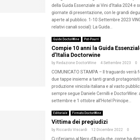
della Guida Essenziale ai Vini d'Italia 2024 e s
giornate di presentazione, con le grandi degu
aperte al pubblico. 1-10 Settembre 2023 VINO
relativi canali social): La Guida...
Guide DoctorWine
Pot-Pourri
Compie 10 anni la Guida Essenziale
d’Italia Doctorwine
by
Redazione DoctorWine
4 Settembre 2023
0
COMUNICATO STAMPA – Il traguardo verrà fe
due tappe insieme a tanti grandi protagonisti
produzione vinicola italiana e al vasto pubbli
sempre segue Daniele Cernilli e DoctorWine:
settembre e 1 ottobre all’Hotel Principe...
Editoriale
Firmato DoctorWine
Vittima dei pregiudizi
by
Riccardo Viscardi
12 Dicembre 2022
0
Ci riferiamo al Nero d’Avola che, come ha dim