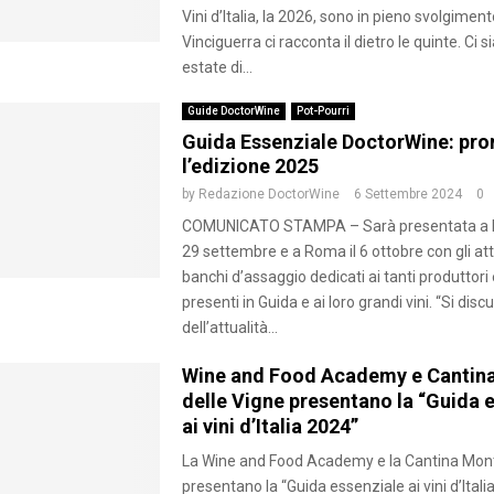
Vini d’Italia, la 2026, sono in pieno svolgimen
Vinciguerra ci racconta il dietro le quinte. Ci 
estate di...
Guide DoctorWine
Pot-Pourri
Guida Essenziale DoctorWine: pro
l’edizione 2025
by
Redazione DoctorWine
6 Settembre 2024
0
COMUNICATO STAMPA – Sarà presentata a Mi
29 settembre e a Roma il 6 ottobre con gli at
banchi d’assaggio dedicati ai tanti produttori 
presenti in Guida e ai loro grandi vini. “Si disc
dell’attualità...
Wine and Food Academy e Cantin
delle Vigne presentano la “Guida 
ai vini d’Italia 2024”
La Wine and Food Academy e la Cantina Mont
presentano la “Guida essenziale ai vini d’Itali