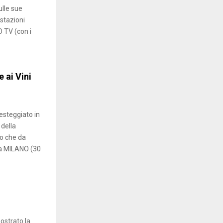
ulle sue
stazioni
 TV (con i
 ai Vini
steggiato in
 della
co che da
 a MILANO (30
ostrato la