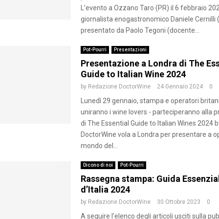
L’evento a Ozzano Taro (PR) il 6 febbraio 2024
giornalista enogastronomico Daniele Cernilli
presentato da Paolo Tegoni (docente...
Pot-Pourri
Presentazioni
Presentazione a Londra di The Ess
Guide to Italian Wine 2024
by
Redazione DoctorWine
24 Gennaio 2024
0
Lunedì 29 gennaio, stampa e operatori britanni
uniranno i wine lovers - parteciperanno alla 
di The Essential Guide to Italian Wines 2024 
DoctorWine vola a Londra per presentare a op
mondo del...
Dicono di noi
Pot-Pourri
Rassegna stampa: Guida Essenziale
d’Italia 2024
by
Redazione DoctorWine
30 Ottobre 2023
0
A seguire l'elenco degli articoli usciti sulla p