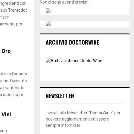
Non ci sono eventi previsti.
ingredienti con
l suo Trentodoc
nisce
inamenti, per
ARCHIVIO DOCTORWINE
e Oro
ito con l’annata
zione. Divenuto
 ha mantenuto
NEWSLETTER
 storicità) e
Iscriviti alla Newsletter "DoctorWine" per
 Vini
ricevere aggiornamenti ed essere
sempre informato.
uida