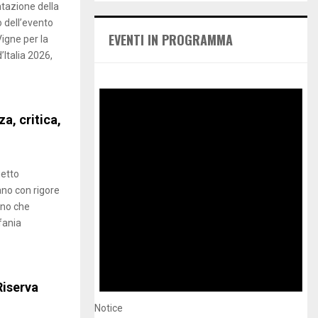
A
tazione della
h
o dell’evento
f
R
EVENTI IN PROGRAMMA
igne per la
o
’Italia 2026,
r
C
:
H
a, critica,
getto
ano con rigore
iano che
efania
Riserva
Notice