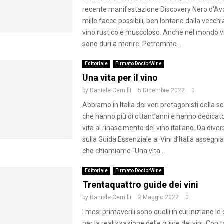
recente manifestazione Discovery Nero d’Avo
mille facce possibili, ben lontane dalla vecch
vino rustico e muscoloso. Anche nel mondo vi
sono duri a morire. Potremmo...
Editoriale
Firmato DoctorWine
Una vita per il vino
by
Daniele Cernilli
5 Dicembre 2022
0
Abbiamo in Italia dei veri protagonisti della 
che hanno più di ottant’anni e hanno dedicato 
vita al rinascimento del vino italiano. Da diver
sulla Guida Essenziale ai Vini d’Italia asseg
che chiamiamo “Una vita...
Editoriale
Firmato DoctorWine
Trentaquattro guide dei vini
by
Daniele Cernilli
2 Maggio 2022
0
I mesi primaverili sono quelli in cui iniziano l
per la realizzazione delle guide dei vini. Con 