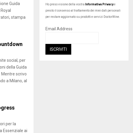
zione Guida
Ho preso visione della vostra
Informativa Privacy
e
l Royal
presto il consenso al trattamento dei miei dati personali
ratori, stampa
per restare aggiornato su prodotti e servizi DoctorWine.
Email Address
countdown
ite social, per
oni della Guida
 Mentre scrivo
do a Milano, al
ogress
ri per la
a Essenziale ai