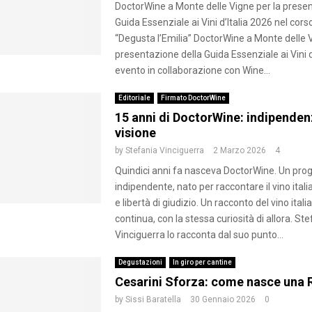
DoctorWine a Monte delle Vigne per la presen
Guida Essenziale ai Vini d’Italia 2026 nel cors
“Degusta l’Emilia” DoctorWine a Monte delle V
presentazione della Guida Essenziale ai Vini d
evento in collaborazione con Wine...
Editoriale
Firmato DoctorWine
15 anni di DoctorWine: indipendenz
visione
by
Stefania Vinciguerra
2 Marzo 2026
4
Quindici anni fa nasceva DoctorWine. Un pro
indipendente, nato per raccontare il vino itali
e libertà di giudizio. Un racconto del vino ital
continua, con la stessa curiosità di allora. St
Vinciguerra lo racconta dal suo punto...
Degustazioni
In giro per cantine
Cesarini Sforza: come nasce una 
by
Sissi Baratella
30 Gennaio 2026
0