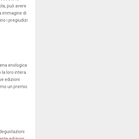
la, può avere
ia immagine di
no i pregiudizi
scena enologica
la loro intera
se edizioni
niamo un premio
e degustazioni
tante edizioni