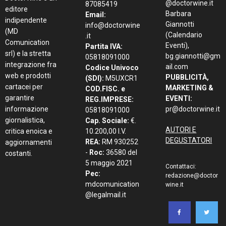
@doctorwine.it
87085419
editore
Barbara
Email:
indipendente
Giannotti
info@doctorwine
(MD
(Calendario
.it
Comunication
Eventi),
Partita IVA:
srl) e la stretta
bg.giannotti@gm
05818091000
integrazione fra
ail.com
Codice Univoco
web e prodotti
PUBBLICITÀ,
(SDI):
M5UXCR1
cartacei per
MARKETING &
COD.FISC. e
garantire
EVENTI:
REG.IMPRESE:
informazione
pr@doctorwine.it
05818091000
giornalistica,
Cap. Sociale:
€.
AUTORI E
critica enoica e
10.200,00 I.V.
DEGUSTATORI
REA:
RM 930252
aggiornamenti
-
Roc:
36580 del
costanti.
5 maggio 2021
Contattaci:
Pec:
redazione@doctor
mdcomunication
wine.it
@legalmail.it