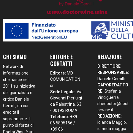
CHI SIAMO
EDITORE E
REDAZIONE
CONTATTI
DIRETTORE
Network di
RESPONSABILE:
informazione
Editore:
MD
Daniele Cernilli
COMUNICATION
che nasce nel
CAPOREDATTO
srl
2011 su iniziativa
RE:
Stefania
Sede Legale:
Via
del giornalista e
Vinciguerra,
Giovanni Pierluigi
critico Daniele
shedoctor@doct
da Palestrina, 63
Cernilli, da cui
orwine.it
- 00193 ROMA
eredita il
REDAZIONE:
Telefono:
+39
soprannome. Il
Iolanda Maggio,
06 5895156 /
punto di forza di
iolanda.maggio
+39 06
DoctorWine è un