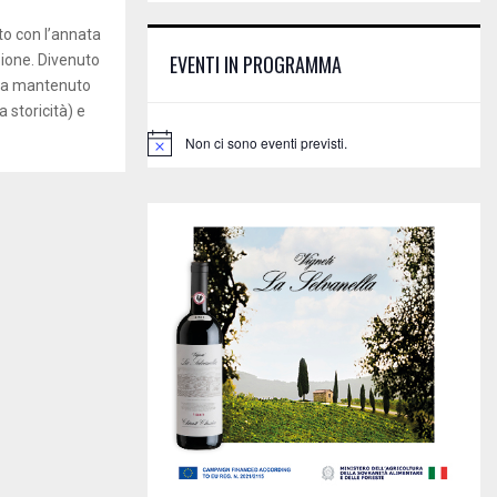
E
h
ito con l’annata
f
A
EVENTI IN PROGRAMMA
zione. Divenuto
o
 ha mantenuto
r
R
:
 storicità) e
C
Non ci sono eventi previsti.
N
o
H
t
i
c
e