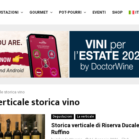
STAZIONI
GOURMET
POT-POURRI
EVENTI
SHOP
I
le storica vino
erticale storica vino
Degustazioni
La verticale
Storica verticale di Riserva Ducal
Ruffino