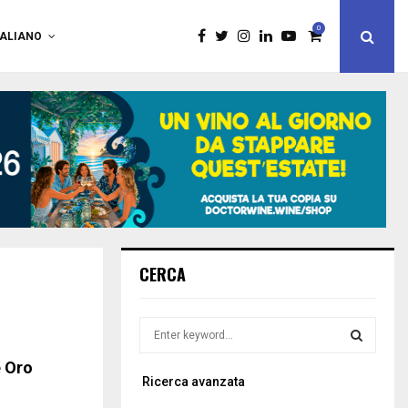
0
TALIANO
CERCA
S
e
a
e Oro
S
Ricerca avanzata
r
c