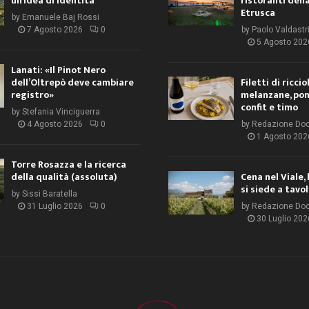
un’idea di identità
ristoranti dell
Etrusca
by
Emanuele Baj Rossi
7 Agosto 2026
0
by
Paolo Valdastr
5 Agosto 202
Lanati: «Il Pinot Nero
dell’Oltrepò deve cambiare
Filetti di ricci
registro»
melanzane, po
confit e timo
by
Stefania Vinciguerra
4 Agosto 2026
0
by
Redazione Do
1 Agosto 202
Torre Rosazza e la ricerca
della qualità (assoluta)
Cena nel Viale, 
si siede a tavo
by
Sissi Baratella
31 Luglio 2026
0
by
Redazione Do
30 Luglio 202