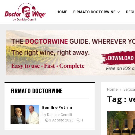
HOME
FIRMATO DOCTORWINE
DEGU
FIRMATO DOCTORWINE
Home
vertica
Tag : v
Bonilli e Petrini
by
Daniele Cernilli
3 Agosto 2026
1