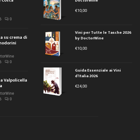
a Costa
DoctorWine
€
10,00
i
6
0
Vini per Tutte le Tasche 2026
ola su crema di
by DoctorWine
modorini
€
10,00
ctorWine
6
0
Guida Essenziale ai Vini
d’Italia 2026
la Valpolicella
la
€
24,00
ctorWine
6
0