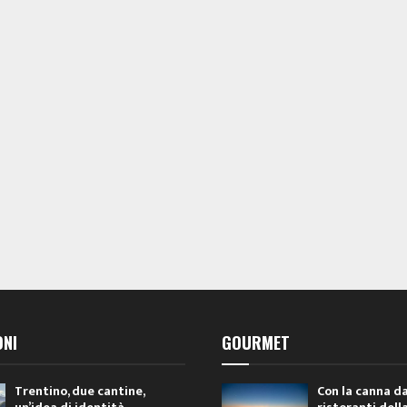
ONI
GOURMET
Trentino, due cantine,
Con la canna da