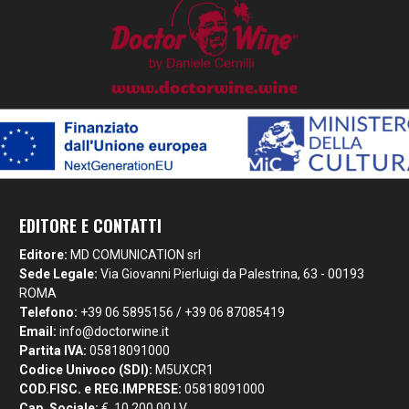
EDITORE E CONTATTI
Editore:
MD COMUNICATION srl
Sede Legale:
Via Giovanni Pierluigi da Palestrina, 63 - 00193
ROMA
Telefono:
+39 06 5895156 / +39 06 87085419
Email:
info@doctorwine.it
Partita IVA:
05818091000
Codice Univoco (SDI):
M5UXCR1
COD.FISC. e REG.IMPRESE:
05818091000
Cap. Sociale:
€. 10.200,00 I.V.