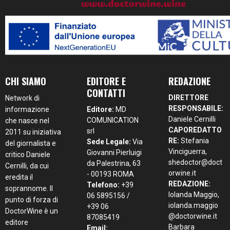
CHI SIAMO
EDITORE E
REDAZIONE
CONTATTI
DIRETTORE
Network di
RESPONSABILE:
informazione
Editore:
MD
Daniele Cernilli
COMUNICATION
che nasce nel
CAPOREDATTO
srl
2011 su iniziativa
RE:
Stefania
Sede Legale:
Via
del giornalista e
Vinciguerra,
Giovanni Pierluigi
critico Daniele
shedoctor@doct
da Palestrina, 63
Cernilli, da cui
orwine.it
- 00193 ROMA
eredita il
REDAZIONE:
Telefono:
+39
soprannome. Il
Iolanda Maggio,
06 5895156 /
punto di forza di
iolanda.maggio
+39 06
DoctorWine è un
@doctorwine.it
87085419
editore
Barbara
Email: