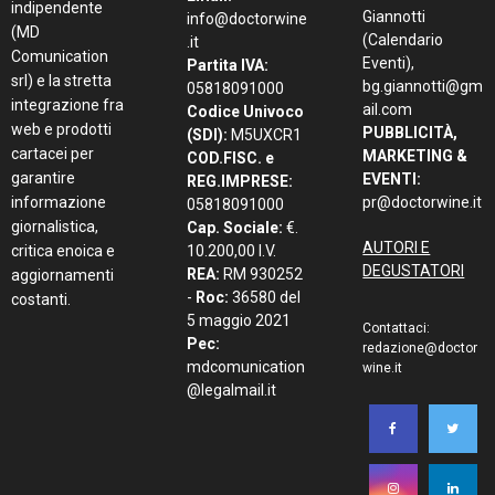
indipendente
Giannotti
info@doctorwine
(MD
(Calendario
.it
Comunication
Eventi),
Partita IVA:
srl) e la stretta
bg.giannotti@gm
05818091000
integrazione fra
ail.com
Codice Univoco
web e prodotti
PUBBLICITÀ,
(SDI):
M5UXCR1
cartacei per
MARKETING &
COD.FISC. e
garantire
EVENTI:
REG.IMPRESE:
informazione
pr@doctorwine.it
05818091000
giornalistica,
Cap. Sociale:
€.
AUTORI E
critica enoica e
10.200,00 I.V.
DEGUSTATORI
REA:
RM 930252
aggiornamenti
-
Roc:
36580 del
costanti.
5 maggio 2021
Contattaci:
Pec:
redazione@doctor
mdcomunication
wine.it
@legalmail.it