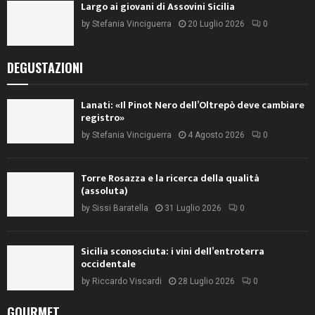
Largo ai giovani di Assovini Sicilia
by
Stefania Vinciguerra
20 Luglio 2026
0
DEGUSTAZIONI
Lanati: «Il Pinot Nero dell’Oltrepò deve cambiare
registro»
by
Stefania Vinciguerra
4 Agosto 2026
0
Torre Rosazza e la ricerca della qualità
(assoluta)
by
Sissi Baratella
31 Luglio 2026
0
Sicilia sconosciuta: i vini dell’entroterra
occidentale
by
Riccardo Viscardi
28 Luglio 2026
0
GOURMET