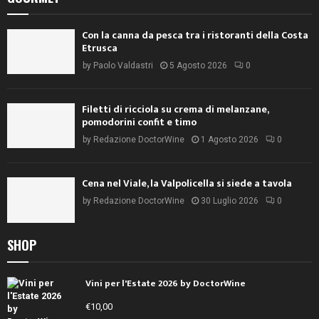
Con la canna da pesca tra i ristoranti della Costa
Etrusca
by
Paolo Valdastri
5 Agosto 2026
0
Filetti di ricciola su crema di melanzane,
pomodorini confit e timo
by
Redazione DoctorWine
1 Agosto 2026
0
Cena nel Viale, la Valpolicella si siede a tavola
by
Redazione DoctorWine
30 Luglio 2026
0
SHOP
Vini per l'Estate 2026 by DoctorWine
€
10,00