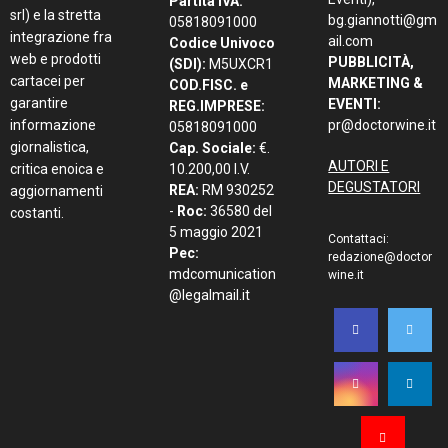
Partita IVA:
srl) e la stretta
bg.giannotti@gm
05818091000
integrazione fra
ail.com
Codice Univoco
web e prodotti
PUBBLICITÀ,
(SDI):
M5UXCR1
cartacei per
MARKETING &
COD.FISC. e
garantire
EVENTI:
REG.IMPRESE:
informazione
pr@doctorwine.it
05818091000
giornalistica,
Cap. Sociale:
€.
AUTORI E
critica enoica e
10.200,00 I.V.
DEGUSTATORI
REA:
RM 930252
aggiornamenti
-
Roc:
36580 del
costanti.
5 maggio 2021
Contattaci:
Pec:
redazione@doctor
mdcomunication
wine.it
@legalmail.it