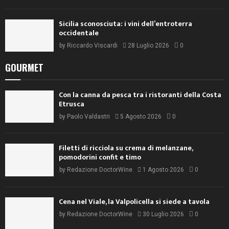
Sicilia sconosciuta: i vini dell’entroterra
occidentale
by
Riccardo Viscardi
28 Luglio 2026
0
GOURMET
Con la canna da pesca tra i ristoranti della Costa
Etrusca
by
Paolo Valdastri
5 Agosto 2026
0
Filetti di ricciola su crema di melanzane,
pomodorini confit e timo
by
Redazione DoctorWine
1 Agosto 2026
0
Cena nel Viale, la Valpolicella si siede a tavola
by
Redazione DoctorWine
30 Luglio 2026
0