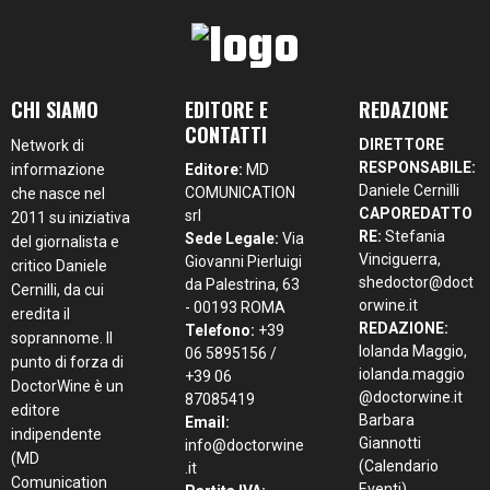
CHI SIAMO
EDITORE E
REDAZIONE
CONTATTI
DIRETTORE
Network di
RESPONSABILE:
informazione
Editore:
MD
Daniele Cernilli
COMUNICATION
che nasce nel
CAPOREDATTO
srl
2011 su iniziativa
RE:
Stefania
Sede Legale:
Via
del giornalista e
Vinciguerra,
Giovanni Pierluigi
critico Daniele
shedoctor@doct
da Palestrina, 63
Cernilli, da cui
orwine.it
- 00193 ROMA
eredita il
REDAZIONE:
Telefono:
+39
soprannome. Il
Iolanda Maggio,
06 5895156 /
punto di forza di
iolanda.maggio
+39 06
DoctorWine è un
@doctorwine.it
87085419
editore
Barbara
Email:
indipendente
Giannotti
info@doctorwine
(MD
(Calendario
.it
Comunication
Eventi),