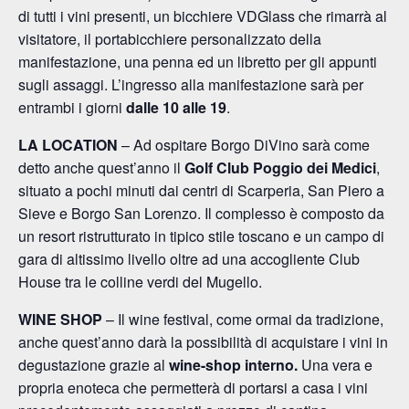
di tutti i vini presenti,
un bicchiere VDGlass che rimarrà al
visitatore, il portabicchiere personalizzato della
manifestazione, una penna ed un libretto per gli appunti
sugli assaggi. L’ingresso alla manifestazione sarà per
entrambi i giorni
dalle 10 alle 19
.
LA LOCATION
– Ad ospitare Borgo DiVino sarà come
detto anche quest’anno il
Golf Club Poggio dei Medici
,
situato a pochi minuti dai centri di Scarperia, San Piero a
Sieve e Borgo San Lorenzo. Il complesso è composto da
un resort ristrutturato in tipico stile toscano e un campo di
gara di altissimo livello oltre ad una accogliente Club
House tra le colline verdi del Mugello.
WINE SHOP
– Il wine festival, come ormai da tradizione,
anche quest’anno darà la possibilità di
acquistare i vini in
degustazione grazie al
wine-shop interno.
Una vera e
propria enoteca che permetterà di portarsi a casa i vini