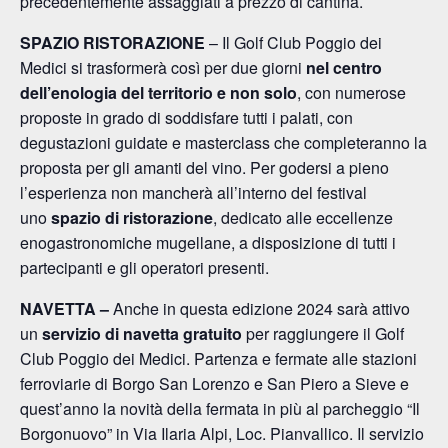
precedentemente assaggiati a prezzo di cantina.
SPAZIO RISTORAZIONE
– Il Golf Club Poggio dei
Medici si trasformerà così per due giorni
nel centro
dell’enologia del territorio e non solo
, con numerose
proposte in grado di soddisfare tutti i palati, con
degustazioni guidate e masterclass che completeranno la
proposta per gli amanti del vino. Per godersi a pieno
l’esperienza non mancherà all’interno del festival
uno
spazio di ristorazione
, dedicato alle eccellenze
enogastronomiche mugellane, a disposizione di tutti i
partecipanti e gli operatori presenti.
NAVETTA –
Anche in questa
edizione 2024 sarà attivo
un
servizio di navetta gratuito
per raggiungere il Golf
Club Poggio dei Medici. Partenza e fermate alle stazioni
ferroviarie di Borgo San Lorenzo e San Piero a Sieve e
quest’anno la novità della fermata in più al parcheggio “Il
Borgonuovo” in Via Ilaria Alpi, Loc. Pianvallico. Il servizio