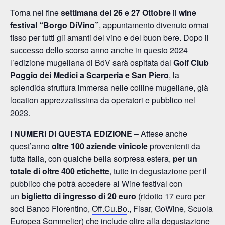
Torna nel fine
settimana del 26 e 27 Ottobre
il
wine
festival “Borgo DiVino”
, appuntamento divenuto ormai
fisso per tutti gli amanti del vino e del buon bere. Dopo il
successo dello scorso anno anche in questo 2024
l’edizione mugellana di BdV sarà ospitata dal
Golf Club
Poggio dei Medici a Scarperia e San Piero
, la
splendida struttura immersa nelle colline mugellane, già
location apprezzatissima da operatori e pubblico nel
2023.
I NUMERI DI QUESTA EDIZIONE
– Attese anche
quest’anno
oltre 100 aziende vinicole
provenienti da
tutta Italia, con qualche bella sorpresa estera,
per un
totale di oltre
400 etichette
, tutte in degustazione per il
pubblico che potrà accedere al Wine festival con
un
biglietto di ingresso di 20 euro
(ridotto 17 euro per
soci Banco Fiorentino,
Off.Cu.Bo
., Fisar, GoWine, Scuola
Europea Sommelier)
che include oltre alla degustazione