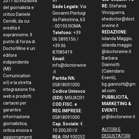
srl
2011 su iniziativa
RE:
Stefania
Sede Legale:
Via
del giornalista e
Vinciguerra,
Giovanni Pierluigi
critico Daniele
shedoctor@doct
da Palestrina, 63
Cernilli, da cui
orwine.it
- 00193 ROMA
eredita il
REDAZIONE:
Telefono:
+39
soprannome. Il
Iolanda Maggio,
06 5895156 /
punto di forza di
iolanda.maggio
+39 06
DoctorWine è un
@doctorwine.it
87085419
editore
Barbara
Email:
indipendente
Giannotti
info@doctorwine
(MD
(Calendario
.it
Comunication
Eventi),
Partita IVA:
srl) e la stretta
bg.giannotti@gm
05818091000
integrazione fra
ail.com
Codice Univoco
web e prodotti
PUBBLICITÀ,
(SDI):
M5UXCR1
cartacei per
MARKETING &
COD.FISC. e
garantire
EVENTI:
REG.IMPRESE:
informazione
pr@doctorwine.it
05818091000
giornalistica,
Cap. Sociale:
€.
AUTORI E
critica enoica e
10.200,00 I.V.
DEGUSTATORI
REA:
RM 930252
aggiornamenti