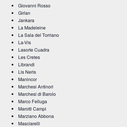
Giovanni Rosso
Girlan
Jankara
La Madeleine
La Sala del Torriano
La-Vis
Lasorte Cuadra
Les Cretes
Librandi
Lis Neris
Manincor
Marchesi Antinori
Marchesi di Barolo
Marco Felluga
Marotti Campi
Marziano Abbona
Masciarelli