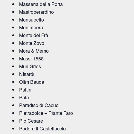
Masseria della Porta
Mastroberardino
Monsupello
Montalbera
Monte del Frà
Monte Zovo
Mora & Memo
Mossi 1558
Muri Gries
NIttardi
Olim Bauda
Paitin
Pala
Paradiso di Cacuci
Pietradolce – Piante Faro
Pio Cesare
Podere il Castellaccio