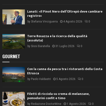
Lanati: «Il Pinot Nero dell’Oltrepò deve cambiare
registro»
by
Stefania Vinciguerra
4 Agosto 2026
0
Torre Rosazza e la ricerca della qualità
(assoluta)
by
Sissi Baratella
31 Luglio 2026
0
GOURMET
Con la canna da pesca tra i ristoranti della Costa
Etrusca
by
Paolo Valdastri
5 Agosto 2026
0
Filetti di ricciola su crema di melanzane,
pomodorini confit e timo
by
Redazione DoctorWine
1 Agosto 2026
0