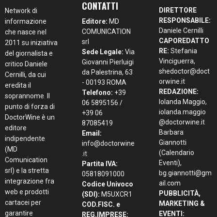
CONTATTI
DIRETTORE
Network di
RESPONSABILE:
informazione
Editore:
MD
Daniele Cernilli
COMUNICATION
che nasce nel
CAPOREDATTO
srl
2011 su iniziativa
RE:
Stefania
Sede Legale:
Via
del giornalista e
Vinciguerra,
Giovanni Pierluigi
critico Daniele
shedoctor@doct
da Palestrina, 63
Cernilli, da cui
orwine.it
- 00193 ROMA
eredita il
REDAZIONE:
Telefono:
+39
soprannome. Il
Iolanda Maggio,
06 5895156 /
punto di forza di
iolanda.maggio
+39 06
DoctorWine è un
@doctorwine.it
87085419
editore
Barbara
Email:
indipendente
Giannotti
info@doctorwine
(MD
(Calendario
.it
Comunication
Eventi),
Partita IVA:
srl) e la stretta
bg.giannotti@gm
05818091000
integrazione fra
ail.com
Codice Univoco
web e prodotti
PUBBLICITÀ,
(SDI):
M5UXCR1
cartacei per
MARKETING &
COD.FISC. e
garantire
EVENTI:
REG.IMPRESE: