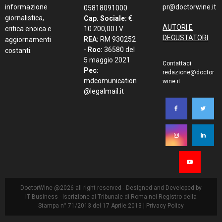
informazione
pr@doctorwine.it
05818091000
giornalistica,
Cap. Sociale:
€.
AUTORI E
critica enoica e
10.200,00 I.V.
DEGUSTATORI
REA:
RM 930252
aggiornamenti
-
Roc:
36580 del
costanti.
5 maggio 2021
Contattaci:
Pec:
redazione@doctor
mdcomunication
wine.it
@legalmail.it
DoctorWine @2026 all right reserved - Designed and Developed by
IT Business
- Iscrizione al Tribunale di Roma nel Registro della
Stampa n° 71/2013 del 17 Aprile 2013 |
Privacy Policy