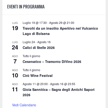
f
A
EVENTI IN PROGRAMMA
o
r
R
:
C
Luglio 19 @ 17:30
-
Agosto 29 @ 21:00
LUG
19
Travolti da un insolito Aperitivo nel Vulcanico
H
Lago di Bolsena
Luglio 24
-
Agosto 16
LUG
24
Calici di Stelle 2026
Tutto il giorno
AGO
7
Cesenatico – Tramonto DiVino 2026
Tutto il giorno
AGO
10
Cirò Wine Festival
Agosto 11 @ 20:00
-
Agosto 16 @ 23:55
AGO
11
Gioia Sannitica – Sagra degli Antichi Sapori
2026
Vedi Calendario