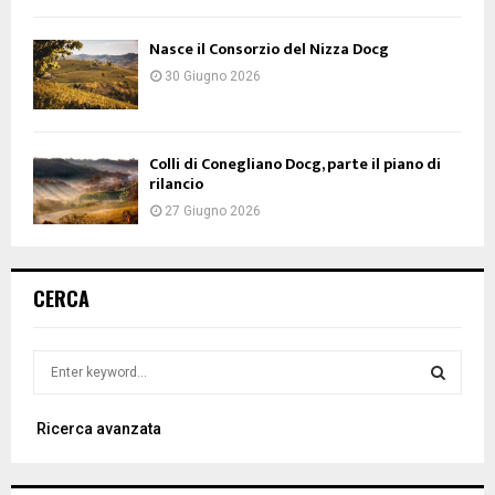
Nasce il Consorzio del Nizza Docg
30 Giugno 2026
Colli di Conegliano Docg, parte il piano di
rilancio
27 Giugno 2026
CERCA
S
e
a
S
Ricerca avanzata
r
c
E
h