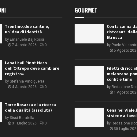
ONI
GOURMET
Trentino, due cantine,
Con la canna da
un’idea di identità
ristoranti dell
Etrusca
by
Emanuele Baj Rossi
7 Agosto 2026
0
by
Paolo Valdastr
5 Agosto 202
Lanati: «Il Pinot Nero
dell’Oltrepò deve cambiare
Filetti di ricci
registro»
melanzane, po
confit e timo
by
Stefania Vinciguerra
4 Agosto 2026
0
by
Redazione Do
1 Agosto 202
Torre Rosazza e la ricerca
della qualità (assoluta)
Cena nel Viale, 
si siede a tavo
by
Sissi Baratella
31 Luglio 2026
0
by
Redazione Do
30 Luglio 202