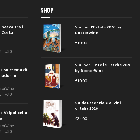
SHOP
 pesca tra i
Vini per l'Estate 2026 by
a Costa
DoctorWine
€
10,00
i
6
0
Vini per Tutte le Tasche 2026
ola su crema di
by DoctorWine
modorini
€
10,00
ctorWine
6
0
Guida Essenziale ai Vini
d’Italia 2026
la Valpolicella
la
€
24,00
ctorWine
6
0