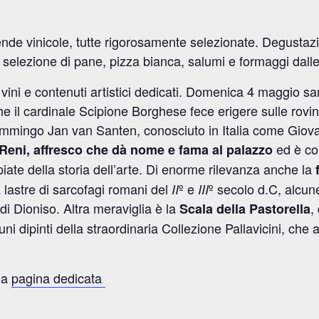
iende vinicole, tutte rigorosamente selezionate. Degustaz
selezione di pane, pizza bianca, salumi e formaggi dalle
ini e contenuti artistici dedicati.
Domenica 4 maggio sarà p
che il cardinale Scipione Borghese fece erigere sulle rovi
fiammingo Jan van Santen, conosciuto in Italia come Giov
ed è co
 Reni, affresco che dà nome e fama al palazzo
iate della storia dell’arte.
Di enorme rilevanza anche la
 lastre di sarcofagi romani del
º e
º secolo d.C, alcune
II
III
 di Dioniso.
Altra meraviglia è la
,
Scala della Pastorella
cuni dipinti della straordinaria Collezione Pallavicini, che
lla
pagina dedicata