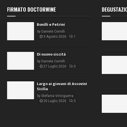
FIRMATO DOCTORWINE
DEGUSTAZI
Bonilli e Petrini
by
Daniele Cernilli
3 Agosto 2026
1
Di nuovo siccità
by
Daniele Cernilli
27 Luglio 2026
0
Largo ai giovani di Assovini
Sicilia
by
Stefania Vinciguerra
20 Luglio 2026
0