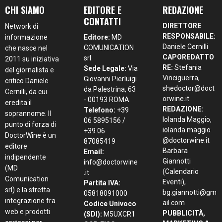
CHI SIAMO
EDITORE E
REDAZIONE
CONTATTI
DIRETTORE
Network di
RESPONSABILE:
informazione
Editore:
MD
Daniele Cernilli
COMUNICATION
che nasce nel
CAPOREDATTO
srl
2011 su iniziativa
RE:
Stefania
Sede Legale:
Via
del giornalista e
Vinciguerra,
Giovanni Pierluigi
critico Daniele
shedoctor@doct
da Palestrina, 63
Cernilli, da cui
orwine.it
- 00193 ROMA
eredita il
REDAZIONE:
Telefono:
+39
soprannome. Il
Iolanda Maggio,
06 5895156 /
punto di forza di
iolanda.maggio
+39 06
DoctorWine è un
@doctorwine.it
87085419
editore
Barbara
Email:
indipendente
Giannotti
info@doctorwine
(MD
(Calendario
.it
Comunication
Eventi),
Partita IVA:
srl) e la stretta
bg.giannotti@gm
05818091000
integrazione fra
ail.com
Codice Univoco
web e prodotti
PUBBLICITÀ,
(SDI):
M5UXCR1