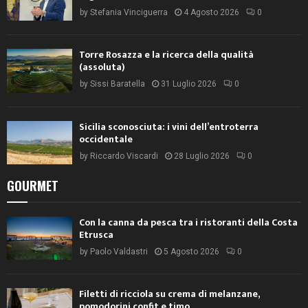
by
Stefania Vinciguerra
4 Agosto 2026
0
Torre Rosazza e la ricerca della qualità
(assoluta)
by
Sissi Baratella
31 Luglio 2026
0
Sicilia sconosciuta: i vini dell’entroterra
occidentale
by
Riccardo Viscardi
28 Luglio 2026
0
GOURMET
Con la canna da pesca tra i ristoranti della Costa
Etrusca
by
Paolo Valdastri
5 Agosto 2026
0
Filetti di ricciola su crema di melanzane,
pomodorini confit e timo