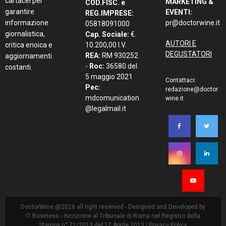
cartacei per
MARKETING &
COD.FISC. e
garantire
EVENTI:
REG.IMPRESE:
informazione
pr@doctorwine.it
05818091000
giornalistica,
Cap. Sociale:
€.
AUTORI E
critica enoica e
10.200,00 I.V.
DEGUSTATORI
REA:
RM 930252
aggiornamenti
-
Roc:
36580 del
costanti.
5 maggio 2021
Contattaci:
Pec:
redazione@doctor
mdcomunication
wine.it
@legalmail.it
DoctorWine @2026 all right reserved - Designed and Developed by
IT Business
- Iscrizione al Tribunale di Roma nel Registro della
Stampa n° 71/2013 del 17 Aprile 2013 |
Privacy Policy