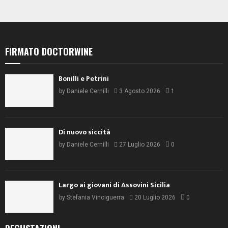
z
g
a
i
z
o
i
FIRMATO DOCTORWINE
n
o
n
e
Bonilli e Petrini
e
by
Daniele Cernilli
3 Agosto 2026
1
Di nuovo siccità
by
Daniele Cernilli
27 Luglio 2026
0
Largo ai giovani di Assovini Sicilia
by
Stefania Vinciguerra
20 Luglio 2026
0