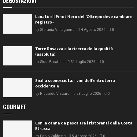
DEGUSTAZIONI
Lanati: «Il Pinot Nero dell’Oltrepò deve cambiare
registro»
by
Stefania Vinciguerra
4 Agosto 2026
0
Torre Rosazza e la ricerca della qualità
(assoluta)
by
Sissi Baratella
31 Luglio 2026
0
Sicilia sconosciuta: i vini dell’entroterra
occidentale
by
Riccardo Viscardi
28 Luglio 2026
0
GOURMET
Con la canna da pesca tra i ristoranti della Costa
Etrusca
by
Paolo Valdastri
5 Agosto 2026
0