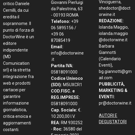
Vinciguerra,
Giovanni Pierluigi
critico Daniele
shedoctor@doct
da Palestrina, 63
Cernilli, da cui
orwine.it
- 00193 ROMA
eredita il
REDAZIONE:
Telefono:
+39
soprannome. Il
Iolanda Maggio,
06 5895156 /
punto di forza di
iolanda.maggio
+39 06
DoctorWine è un
@doctorwine.it
87085419
editore
Barbara
Email:
indipendente
Giannotti
info@doctorwine
(MD
(Calendario
.it
Comunication
Eventi),
Partita IVA:
srl) e la stretta
bg.giannotti@gm
05818091000
integrazione fra
ail.com
Codice Univoco
web e prodotti
PUBBLICITÀ,
(SDI):
M5UXCR1
cartacei per
MARKETING &
COD.FISC. e
garantire
EVENTI:
REG.IMPRESE:
informazione
pr@doctorwine.it
05818091000
giornalistica,
Cap. Sociale:
€.
AUTORI E
critica enoica e
10.200,00 I.V.
DEGUSTATORI
REA:
RM 930252
aggiornamenti
-
Roc:
36580 del
costanti.