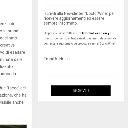
Iscriviti alla Newsletter "DoctorWine" per
ricevere aggiornamenti ed essere
sempre informato.
genzia di
o la brand
Ho preso visione della vostra
Informativa Privacy
e
declinato
presto il consenso al trattamento dei miei dati personali
per restare aggiornato su prodotti e servizi DoctorWine.
 creative
ivo di esaltare
Email Address
aminata dalle
etizzato
iudono la
ue ‘facce’ del
orazione, che ha
visibile anche