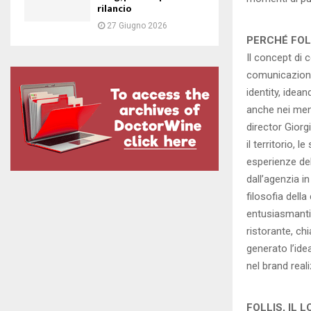
rilancio
27 Giugno 2026
PERCHÉ FOL
Il concept di
comunicazion
identity, ide
anche nei menu
director Giorg
il territorio,
esperienze de
dall’agenzia in 
filosofia dell
entusiasmanti
ristorante, ch
generato l’ide
nel brand real
FOLLIS, IL L