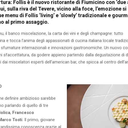
ura: Follis è il nuovo ristorante di Fiumicino con ‘due
ui, sulla riva del Tevere, vicino alla foce, l’emozione si
ue menu di Follis ‘living’ e ‘slowly’ tradizionale e gour
o al primo assaggio.
enu, il banco miscelazione, la carta dei vini e degli champagne: tutto
ina e tocca l’anima degli appassionati di cucina italiana locale tradizi
a sfumature internazionali e innovazioni gastronomiche. Un nuovo c
ni sfaccettatura, da godere appieno partendo dalla degustazione di dr
i dai miscelatori esperti dell’american bar, che spicca al centro dell’are
O
he definire ambizioso sarebbe
mo parlando di quello di tre
olica
,
Francesco
Marco Tosti
. Il primo, giovane
andissima conoscenza grazie al