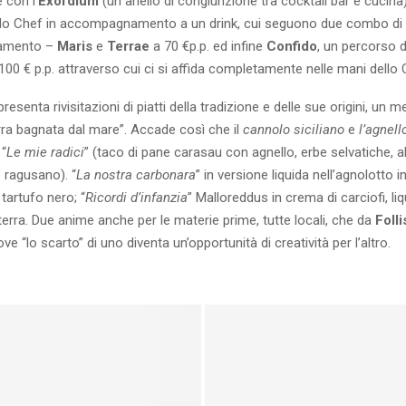
e con l’
Exordium
(un anello di congiunzione tra cocktail bar e cucina)
lo Chef in accompagnamento a un drink, cui seguono due combo di pi
namento –
Maris
e
Terrae
a 70 €p.p. ed infine
Confido
, un percorso 
 100 € p.p. attraverso cui ci si affida completamente nelle mani dello 
esenta rivisitazioni di piatti della tradizione e delle sue origini, un m
erra bagnata dal mare”. Accade così che il
cannolo siciliano
e
l’agnell
 “
Le mie radici
” (taco di pane carasau con agnello, erbe selvatiche, al
 ragusano). “
La nostra carbonara
” in versione liquida nell’agnolotto i
tartufo nero; “
Ricordi d’infanzia
” Malloreddus in crema di carciofi, liqu
terra. Due anime anche per le materie prime, tutte locali, che da
Folli
dove “lo scarto” di uno diventa un’opportunità di creatività per l’altro.