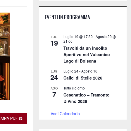
E
h
f
A
EVENTI IN PROGRAMMA
o
r
R
:
C
Luglio 19 @ 17:30
-
Agosto 29 @
LUG
19
21:00
H
Travolti da un insolito
Aperitivo nel Vulcanico
Lago di Bolsena
Luglio 24
-
Agosto 16
LUG
24
Calici di Stelle 2026
Tutto il giorno
AGO
7
Cesenatico – Tramonto
DiVino 2026
Vedi Calendario
MPA PDF 🖨