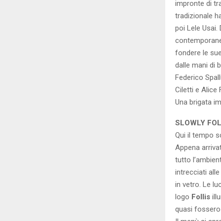
impronte di tr
tradizionale h
poi Lele Usai.
contemporaneo
fondere le sue
dalle mani di 
Federico Spall
Ciletti e Alice 
Una brigata i
SLOWLY FOL
Qui il tempo s
Appena arrivat
tutto l’ambien
intrecciati all
in vetro. Le lu
logo
Follis
ill
quasi fossero