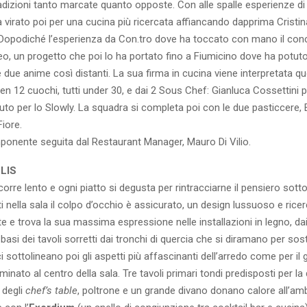
adizioni tanto marcate quanto opposte. Con alle spalle esperienze di
a virato poi per una cucina più ricercata affiancando dapprima Cris
 Dopodiché l’esperienza da Con.tro dove ha toccato con mano il conc
, un progetto che poi lo ha portato fino a Fiumicino dove ha potut
 due anime così distanti. La sua firma in cucina viene interpretata 
ben 12 cuochi, tutti under 30, e dai 2 Sous Chef: Gianluca Cossettini pe
uto per lo Slowly. La squadra si completa poi con le due pasticcere,
Fiore.
mponente seguita dal Restaurant Manager, Mauro Di Vilio.
LIS
corre lento e ogni piatto si degusta per rintracciarne il pensiero sott
i nella sala il colpo d’occhio è assicurato, un design lussuoso e rice
te e trova la sua massima espressione nelle installazioni in legno, dai
e basi dei tavoli sorretti dai tronchi di quercia che si diramano per so
ci sottolineano poi gli aspetti più affascinanti dell’arredo come per il
uminato al centro della sala. Tre tavoli primari tondi predisposti per l
 degli
chef’s table
, poltrone e un grande divano donano calore all’amb