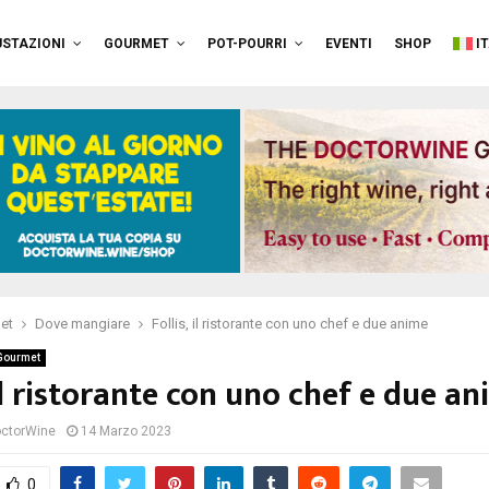
STAZIONI
GOURMET
POT-POURRI
EVENTI
SHOP
I
et
Dove mangiare
Follis, il ristorante con uno chef e due anime
Gourmet
 il ristorante con uno chef e due a
ctorWine
14 Marzo 2023
0