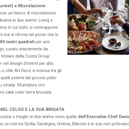
rmet) e Miscelazione.
, con un banco di miscelazione
i dirama in due anime: Living e
ime in cui tutto si contrappone
ni ma si ritrova nel ponte che le
00 metri quadrati
per uno
gn, curato interamente da
titolare della Costa Group
 nel design d’interni per alta
Lo stile Art Decò si insinua tra gli
 quelli esterni del piccolo patio
 su strada. Sfumature oro
ni caldi color terra bruciata.
NIEL CELSO E LA SUA BRIGATA
 cucina o meglio le due anime sono quelle
dell’Executive Chef Dani
no un mix tra Sicilia, Sardegna, Umbria, Marche e le sue non potevan