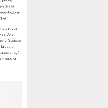
, per un
atti alla
degustazione
Chef.
enu per così
o sardo
si
ici di Sciacca
n brodo di
irizia e ragù
s
vivono di