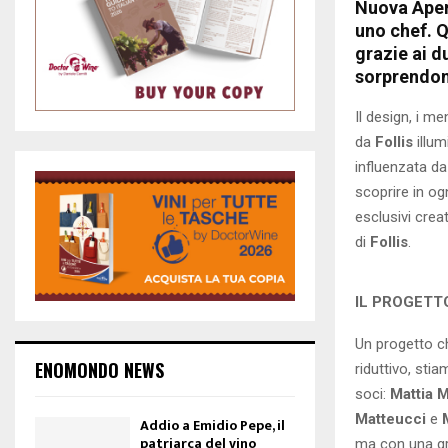
Nuova Apert
uno chef. Q
grazie ai d
sorprendon
Il design, i m
da
Follis
illum
influenzata d
scoprire in og
esclusivi creat
di
Follis
.
IL PROGETT
Un progetto c
ENOMONDO NEWS
riduttivo, stia
soci:
Mattia M
Matteucci
e
Addio a Emidio Pepe, il
patriarca del vino
ma con una gr