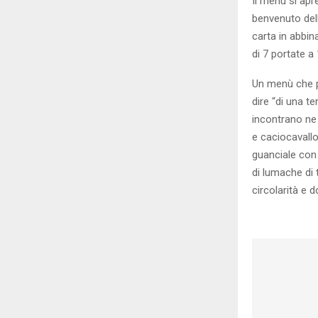
Il menù si apr
benvenuto del
carta in abbi
di 7 portate a
Un menù che pr
dire “di una t
incontrano ne
e caciocavallo
guanciale con 
di lumache di 
circolarità e 