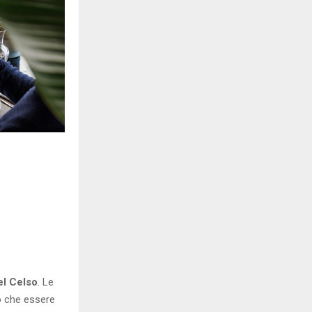
el Celso
. Le
o che essere