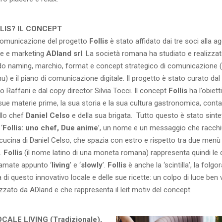
LIS? IL CONCEPT
 comunicazione del progetto
Follis
è stato affidato dai tre soci alla a
e e marketing
ADland srl
. La società romana ha studiato e realizzat
ando naming, marchio, format e concept strategico di comunicazione (
) e il piano di comunicazione digitale. Il progetto è stato curato dal
io Raffani e dal copy director Silvia Tocci. Il concept
Follis
ha l’obiett
 le sue materie prime, la sua storia e la sua cultura gastronomica, cont
llo chef
Daniel Celso
e della sua brigata. Tutto questo è stato sint
‘
Follis: uno chef, Due anime
’, un nome e un messaggio che racch
a cucina di Daniel Celso, che spazia con estro e rispetto tra due menù
.
Follis
(il nome latino di una moneta romana) rappresenta quindi le d
iamate appunto ‘
living
’ e ‘
slowly
’.
Follis
è anche la ‘scintilla’, la folg
a di questo innovativo locale e delle sue ricette: un colpo di luce ben 
izzato da ADland e che rappresenta il leit motiv del concept.
OCALE LIVING (Tradizionale),