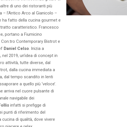
ître di uno dei ristoranti più
a – l’Antico Arco al Gianicolo –
e ha fatto della cucina gourmet e
uo tratto caratteristico. Francesco
ce, portano a Fiumicino
i Con.tro Contemporary Bistrot e
ef
Daniel Celso
. Inizia a
̀, nel 2019, un’idea di concept in
oro attività, tutte diverse, dal
trot, dalla cucina immediata a
ta, dal tempo scandito in lenti
aporare a quello più ‘veloce’.
 arriva nel cuore pulsante di
anale navigabile dei
Follis
infatti si prefigge di
i punti di riferimento del
la cucina di qualità, dove vivere
o piacere e relax.