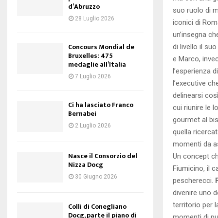
d’Abruzzo
suo ruolo di ma
28 Luglio 2026
iconici di Rom
un’insegna ch
Concours Mondial de
di livello il s
Bruxelles: 475
e Marco, inve
medaglie all’Italia
l’esperienza d
7 Luglio 2026
l’executive ch
delinearsi cosi
Ci ha lasciato Franco
cui riunire le l
Bernabei
gourmet al bis
2 Luglio 2026
quella ricerca
momenti da ass
Nasce il Consorzio del
Un concept che
Nizza Docg
Fiumicino, il c
30 Giugno 2026
pescherecci.
divenire uno de
territorio per 
Colli di Conegliano
Docg, parte il piano di
momenti di pur