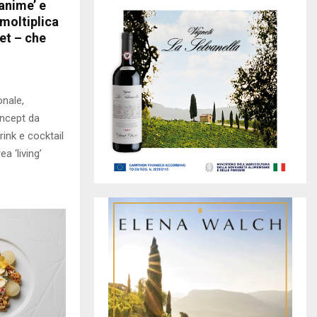
 anime’ e
 moltiplica
met – che
onale,
oncept da
ink e cocktail
a ‘living’