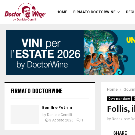
HOME
FIRMATO DOCTORWINE
DEGU
FIRMATO DOCTORWINE
Home
Gourm
Dove mangiare
Follis,
Bonilli e Petrini
by
Daniele Cernilli
by
Redazione Do
3 Agosto 2026
1
SHARE