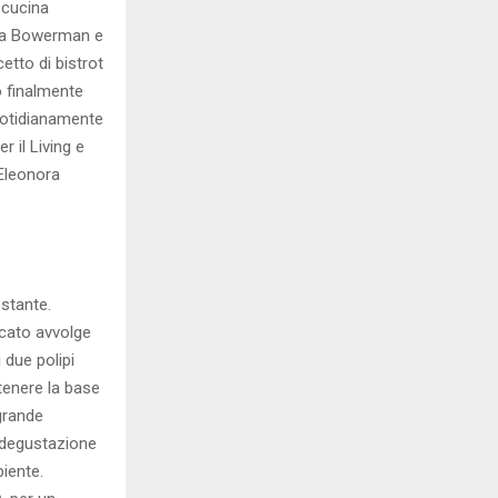
 cucina
tina Bowerman e
etto di bistrot
o finalmente
quotidianamente
r il Living e
 Eleonora
ostante.
rcato avvolge
 due polipi
stenere la base
 grande
a degustazione
iente.