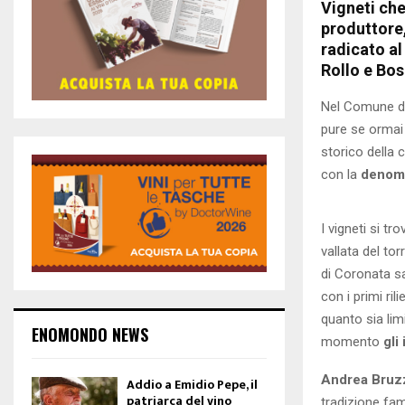
Vigneti che
produttore
radicato al
Rollo e Bos
Nel Comune d
pure se ormai 
storico della 
con la
denomi
I vigneti si tr
vallata del tor
di Coronata sal
con i primi ril
quanto sia lim
ENOMONDO NEWS
momento
gli
Andrea Bruz
Addio a Emidio Pepe, il
patriarca del vino
tradizione fam