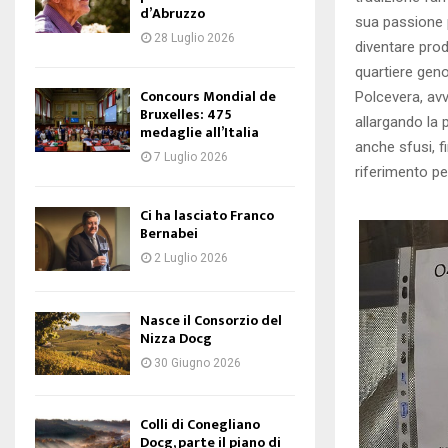
d’Abruzzo
sua passione p
28 Luglio 2026
diventare pro
quartiere geno
Concours Mondial de
Polcevera, avvi
Bruxelles: 475
allargando la p
medaglie all’Italia
anche sfusi, f
7 Luglio 2026
riferimento per 
Ci ha lasciato Franco
Bernabei
2 Luglio 2026
Nasce il Consorzio del
Nizza Docg
30 Giugno 2026
Colli di Conegliano
Docg, parte il piano di