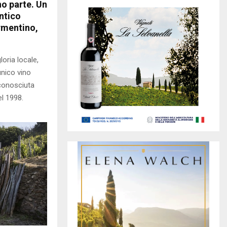
no parte. Un
ntico
rmentino,
oria locale,
’unico vino
iconosciuta
el 1998.