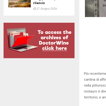
rilancio
27 Giugno 2026
Più recenteme
cantina di aff
nella pittores
restauro è div
territorio, e 