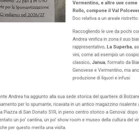
Vermentino, e altre uve come
Rollo, compone il Val Polceve
Doc relativa a un areale ristretto.
Raccogliendo le uve da pochi con
Andrea vinifica in zona il suo bia
rappresentativo,
La Superba
, a
vini, come ad esempio un cosp
classico,
Janua
, formato da Bia
Genovese e Vermentino, ma anc
produzione di liquori e infusi.
nte Andrea ha aggiunto alla sua sede storica del quartiere di Bolzan
inamento per lo spumante, ricavata in un antico magazzino risalente
ca Piazza di San Donato 51R, in pieno centro storico a Genova: dopo
entato un po’ cantina, un po’ show room e museo della cultura del vi
anche per questo merita una visita.