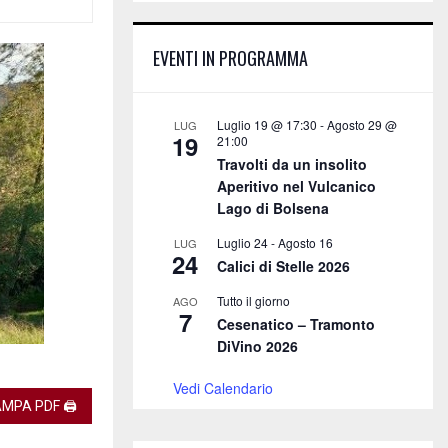
E
h
f
A
EVENTI IN PROGRAMMA
o
r
R
:
C
Luglio 19 @ 17:30
-
Agosto 29 @
LUG
19
21:00
H
Travolti da un insolito
Aperitivo nel Vulcanico
Lago di Bolsena
Luglio 24
-
Agosto 16
LUG
24
Calici di Stelle 2026
Tutto il giorno
AGO
7
Cesenatico – Tramonto
DiVino 2026
Vedi Calendario
MPA PDF 🖨