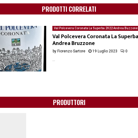
PRODOTTI CORRELATI
Val Polcevera Coronata La Superba 2022 Andrea Buzzone 
Degustazione del 18/07/2023 di Fiorenzo Sandrone
Val Polcevera Coronata La Superba
Andrea Bruzzone
by
Fiorenzo Sartore
19 Luglio 2023
0
...
PRODUTTORI