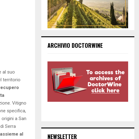
ARCHIVIO DOCTORWINE
e al suo
 territorio
recupero
tta
ione. Vitigno
e specifica,
origini a San
di Serra
assieme al
NEWSLETTER