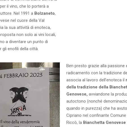
er il vino, che lo porterà a
duttore. Nel 1991 a
Bolzaneto
,
vese nel cuore della Val
a la sua attività di enoteca,
roposta non solo ai vini locali,
ino a diventare un punto di
gli enofili della città.
Ben presto grazie alla passione 
radicamento con la tradizione del
associa al lavoro dell’enoteca il
della tradizione della Bianche
Genovese,
avviandone la produz
autoctono (nonché denominazion
quando in purezza) che ha avuto 
Cipriano nel confinante Comune 
Riccò, la
Bianchetta Genovese 