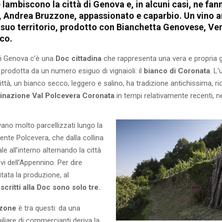
 lambiscono la città di Genova e, in alcuni casi, ne fan
, Andrea Bruzzone, appassionato e caparbio. Un vino a
 suo territorio, prodotto con Bianchetta Genovese, Ve
co.
i Genova c’è una
Doc cittadina
che rappresenta una vera e propria gl
prodotta da un numero esiguo di vignaioli: il
bianco di Coronata
. L
città, un bianco secco, leggero e salino, ha tradizione antichissima, r
nazione Val Polcevera Coronata
in tempi relativamente recenti, n
ovano molto parcellizzati lungo la
rente Polcevera, che dalla collina
e all’interno alternando la città
ievi dell’Appennino. Per dire
itata la produzione, al
 iscritti alla Doc sono solo tre.
zone
è tra questi: da una
iliare di commercianti deriva la