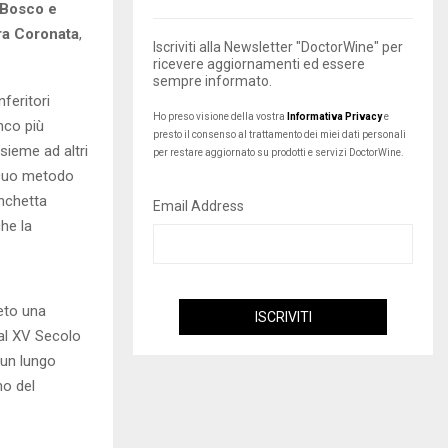
 Bosco e
ra Coronata
,
Iscriviti alla Newsletter "DoctorWine" per
ricevere aggiornamenti ed essere
sempre informato.
feritori
Ho preso visione della vostra
Informativa Privacy
e
nco più
presto il consenso al trattamento dei miei dati personali
ssieme ad altri
per restare aggiornato su prodotti e servizi DoctorWine.
icuo metodo
nchetta
Email Address
he la
eto una
 al XV Secolo
 un lungo
no del