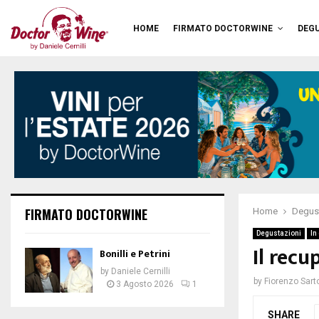
HOME
FIRMATO DOCTORWINE
DEGU
FIRMATO DOCTORWINE
Home
Degus
Degustazioni
In
Il recu
Bonilli e Petrini
by
Daniele Cernilli
by
Fiorenzo Sart
3 Agosto 2026
1
SHARE