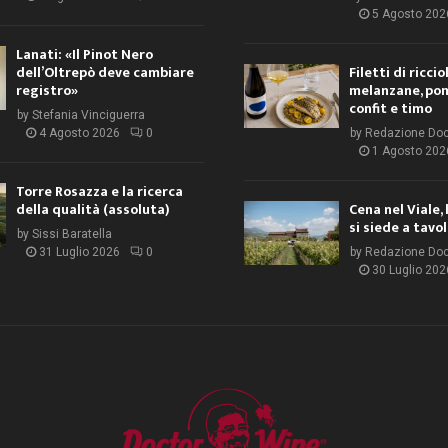
5 Agosto 202
Lanati: «Il Pinot Nero
dell’Oltrepò deve cambiare
Filetti di ricci
registro»
melanzane, po
confit e timo
by
Stefania Vinciguerra
4 Agosto 2026
0
by
Redazione Do
1 Agosto 202
Torre Rosazza e la ricerca
della qualità (assoluta)
Cena nel Viale, 
si siede a tavo
by
Sissi Baratella
31 Luglio 2026
0
by
Redazione Do
30 Luglio 202