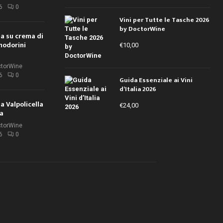
6
0
Vini per Tutte le Tasche 2026
by DoctorWine
ola su crema di
modorini
€
10,00
ctorWine
6
0
Guida Essenziale ai Vini
d’Italia 2026
la Valpolicella
€
24,00
la
ctorWine
6
0