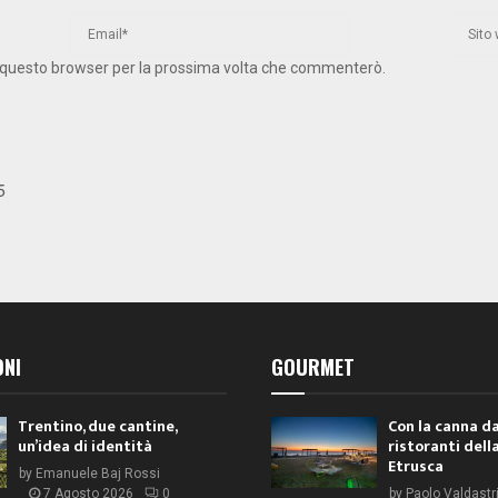
 in questo browser per la prossima volta che commenterò.
5
ONI
GOURMET
Trentino, due cantine,
Con la canna da
un’idea di identità
ristoranti dell
Etrusca
by
Emanuele Baj Rossi
7 Agosto 2026
0
by
Paolo Valdastr