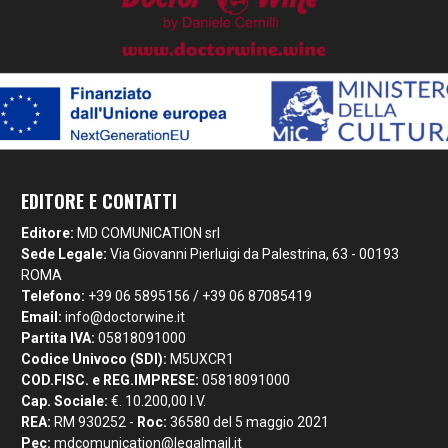
EDITORE E CONTATTI
Editore:
MD COMUNICATION srl
Sede Legale:
Via Giovanni Pierluigi da Palestrina, 63 - 00193
ROMA
Telefono:
+39 06 5895156 / +39 06 87085419
Email:
info@doctorwine.it
Partita IVA:
05818091000
Codice Univoco (SDI):
M5UXCR1
COD.FISC. e REG.IMPRESE:
05818091000
Cap. Sociale:
€. 10.200,00 I.V.
REA:
RM 930252 -
Roc:
36580 del 5 maggio 2021
Pec:
mdcomunication@legalmail.it