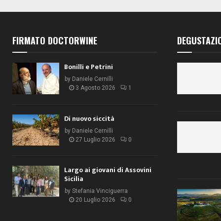
FIRMATO DOCTORWINE
DEGUSTAZI
Bonilli e Petrini
by
Daniele Cernilli
3 Agosto 2026
1
Di nuovo siccità
by
Daniele Cernilli
27 Luglio 2026
0
Largo ai giovani di Assovini
Sicilia
by
Stefania Vinciguerra
20 Luglio 2026
0