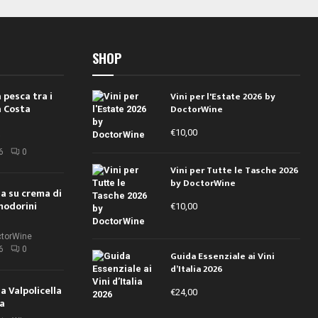
SHOP
 pesca tra i
Vini per l'Estate 2026 by
a Costa
DoctorWine
€
10,00
i
6
0
Vini per Tutte le Tasche 2026
by DoctorWine
ola su crema di
modorini
€
10,00
ctorWine
6
0
Guida Essenziale ai Vini
d’Italia 2026
la Valpolicella
€
24,00
la