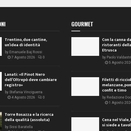
ONI
GOURMET
Trentino, due cantine,
Con la canna da
un’idea di identità
ristoranti dell
Etrusca
by
Emanuele Baj Rossi
7 Agosto 2026
0
by
Paolo Valdastr
5 Agosto 202
Lanati: «Il Pinot Nero
dell’Oltrepò deve cambiare
Filetti di ricci
registro»
melanzane, po
confit e timo
by
Stefania Vinciguerra
4 Agosto 2026
0
by
Redazione Do
1 Agosto 202
Torre Rosazza e la ricerca
della qualità (assoluta)
Cena nel Viale, 
si siede a tavo
by
Sissi Baratella