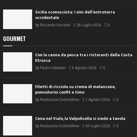
Sicilia sconosciuta: i vini dell’entroterra
occidentale
by
Riccardo Viscardi
28 Luglio 2026
0
GOURMET
Con la canna da pesca tra i ristoranti della Costa
Etrusca
by
Paolo Valdastri
5 Agosto 2026
0
Filetti di ricciola su crema di melanzane,
pomodorini confit e timo
by
Redazione DoctorWine
1 Agosto 2026
0
Cena nel Viale, la Valpolicella si siede a tavola
by
Redazione DoctorWine
30 Luglio 2026
0