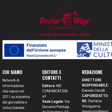
CHI SIAMO
EDITORE E
REDAZIONE
CONTATTI
DIRETTORE
Network di
RESPONSABILE:
informazione
Editore:
MD
Daniele Cernilli
COMUNICATION
che nasce nel
CAPOREDATTO
srl
2011 su iniziativa
RE:
Stefania
Sede Legale:
Via
del giornalista e
Vinciguerra,
Giovanni Pierluigi
critico Daniele
shedoctor@doct
da Palestrina, 63