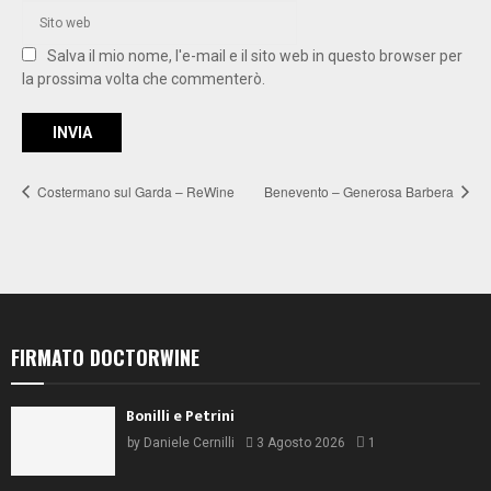
Salva il mio nome, l'e-mail e il sito web in questo browser per
la prossima volta che commenterò.
Costermano sul Garda – ReWine
Benevento – Generosa Barbera
FIRMATO DOCTORWINE
Bonilli e Petrini
by
Daniele Cernilli
3 Agosto 2026
1