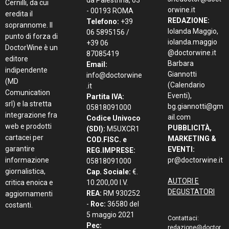
Cernilli, da cui
orwine.it
- 00193 ROMA
eredita il
REDAZIONE:
Telefono:
+39
soprannome. Il
Iolanda Maggio,
06 5895156 /
punto di forza di
iolanda.maggio
+39 06
DoctorWine è un
@doctorwine.it
87085419
editore
Barbara
Email:
indipendente
Giannotti
info@doctorwine
(MD
(Calendario
.it
Comunication
Eventi),
Partita IVA:
srl) e la stretta
bg.giannotti@gm
05818091000
integrazione fra
ail.com
Codice Univoco
web e prodotti
PUBBLICITÀ,
(SDI):
M5UXCR1
cartacei per
MARKETING &
COD.FISC. e
garantire
EVENTI:
REG.IMPRESE:
informazione
pr@doctorwine.it
05818091000
giornalistica,
Cap. Sociale:
€.
AUTORI E
critica enoica e
10.200,00 I.V.
DEGUSTATORI
REA:
RM 930252
aggiornamenti
-
Roc:
36580 del
costanti.
5 maggio 2021
Contattaci:
Pec:
redazione@doctor