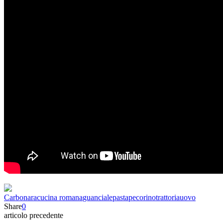
Carbonara
cucina romana
guanciale
pasta
pecorino
trattoria
uovo
Share
0
articolo precedente