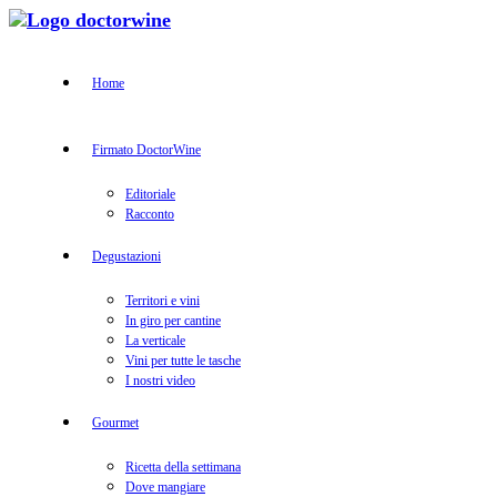
Home
Firmato DoctorWine
Editoriale
Racconto
Degustazioni
Territori e vini
In giro per cantine
La verticale
Vini per tutte le tasche
I nostri video
Gourmet
Ricetta della settimana
Dove mangiare