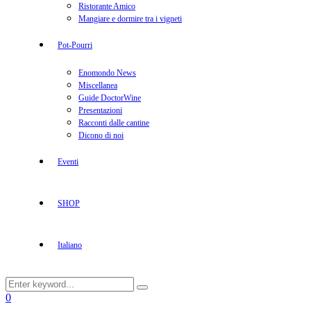
Ristorante Amico
Mangiare e dormire tra i vigneti
Pot-Pourri
Enomondo News
Miscellanea
Guide DoctorWine
Presentazioni
Racconti dalle cantine
Dicono di noi
Eventi
SHOP
Italiano
Search
Search
for:
Facebook
Twitter
Instagram
Linkedin
Youtube
0