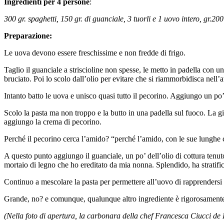
Ingredienti per 4 persone
:
300 gr. spaghetti, 150 gr. di guanciale, 3 tuorli e 1 uovo intero, gr.2
Preparazione:
Le uova devono essere freschissime e non fredde di frigo.
Taglio il guanciale a striscioline non spesse, le metto in padella con u
bruciato. Poi lo scolo dall’olio per evitare che si riammorbidisca nell’a
Intanto batto le uova e unisco quasi tutto il pecorino. Aggiungo un po’
Scolo la pasta ma non troppo e la butto in una padella sul fuoco. La g
aggiungo la crema di pecorino.
Perché il pecorino cerca l’amido? “perché l’amido, con le sue lunghe 
A questo punto aggiungo il guanciale, un po’ dell’olio di cottura tenut
mortaio di legno che ho ereditato da mia nonna. Splendido, ha stratific
Continuo a mescolare la pasta per permettere all’uovo di rapprendersi 
Grande, no? e comunque, qualunque altro ingrediente è rigorosame
(Nella foto di apertura, la carbonara della chef Francesca Ciucci d