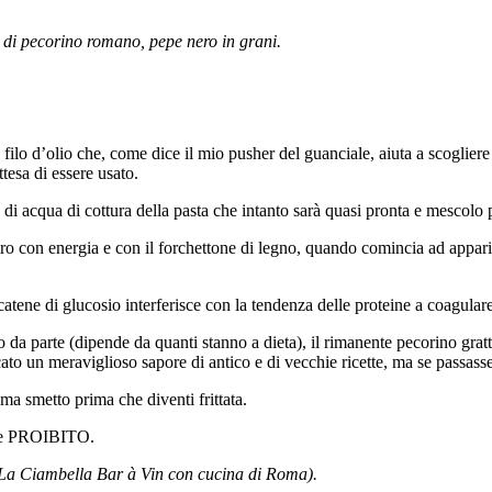
00 di pecorino romano, pepe nero in grani.
n filo d’olio che, come dice il mio pusher del guanciale, aiuta a scoglie
ttesa di essere usato.
 di acqua di cottura della pasta che intanto sarà quasi pronta e mescolo 
iro con energia e con il forchettone di legno, quando comincia ad appari
catene di glucosio interferisce con la tendenza delle proteine a coagula
o da parte (dipende da quanti stanno a dieta), il rimanente pecorino grat
ato un meraviglioso sapore di antico e di vecchie ricette, ma se passasse
ma smetto prima che diventi frittata.
nte PROIBITO.
e La Ciambella Bar à Vin con cucina di Roma).