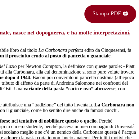
Stampa PDF 🖨
nale, nasce nel dopoguerra, e ha molte interpretazioni,
bile libro dal titolo
La Carbonara perfetta
edito da Cinquesensi, fa
con il prosciutto crudo al posto di pancetta o guanciale
.
el Lazio
per Newton Compton, la definisce con queste parole: «Piatti
etti alla Carbonara, alla cui denominazione si sono pure volute trovare
ne dopo il 1944
. Bacon poi convertito in pancetta nostrana (all’epoca
n tributo di affetto da parte di Andreina Salomone nei confronti del
li Osti. Una
variante della pasta “cacio e ovo” abruzzese
, con
le attribuisce una “tradizione” del tutto inventata.
La Carbonara non
con il guanciale, come ho sentito dire anche da famosi cuochi.
orse nel tentativo di nobilitare questo o quello.
Perché
mpi in cui ero studente, perché piaceva ai miei compagni di Università
é si scolano meglio e se c’è un nemico della Carbonara questa è l’acqua
e adopera la pasta corta io non lancio anatemi. Per tutti i motivi che