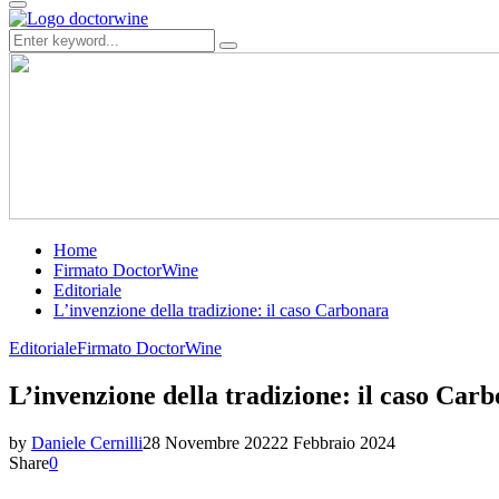
Primary
Menu
Search
Search
for:
Home
Firmato DoctorWine
Editoriale
L’invenzione della tradizione: il caso Carbonara
Editoriale
Firmato DoctorWine
L’invenzione della tradizione: il caso Car
by
Daniele Cernilli
28 Novembre 2022
2 Febbraio 2024
Share
0