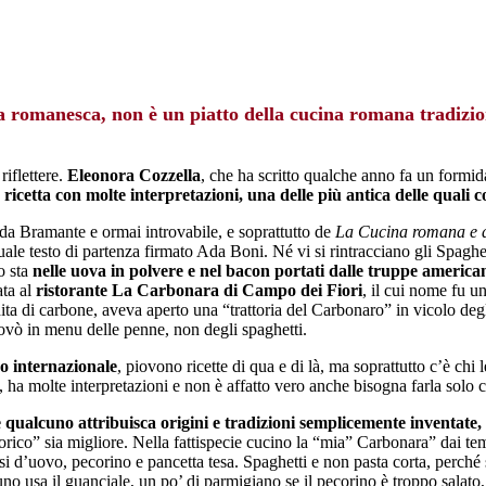
ca romanesca, non è un piatto della cucina romana tradizio
riflettere.
Eleonora Cozzella
, che ha scritto qualche anno fa un formida
a
ricetta con molte interpretazioni, una delle più antica delle quali 
 da Bramante e ormai introvabile, e soprattutto de
La Cucina romana e d
ituale testo di partenza firmato Ada Boni. Né vi si rintracciano gli Spagh
o sta
nelle uova in polvere e nel bacon portati dalle truppe america
ata al
ristorante La Carbonara di Campo dei Fiori
, il cui nome fu u
ta di carbone, aveva aperto una “trattoria del Carbonaro” in vicolo deg
rovò in menu delle penne, non degli spaghetti.
so internazionale
, piovono ricette di qua e di là, ma soprattutto c’è chi 
ha molte interpretazioni e non è affatto vero anche bisogna farla solo 
e
qualcuno attribuisca origini e tradizioni semplicemente inventate, f
orico” sia migliore. Nella fattispecie cucino la “mia” Carbonara” dai te
si d’uovo, pecorino e pancetta tesa. Spaghetti e non pasta corta, perch
no usa il guanciale, un po’ di parmigiano se il pecorino è troppo salato, 