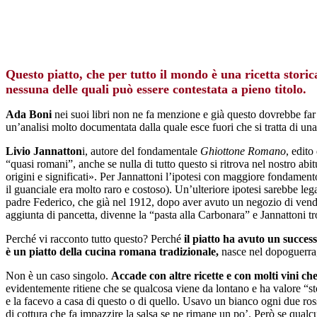
Questo piatto, che per tutto il mondo è una ricetta stori
nessuna delle quali può essere contestata a pieno titolo.
Ada Boni
nei suoi libri non ne fa menzione e già questo dovrebbe far 
un’analisi molto documentata dalla quale esce fuori che si tratta di un
Livio Jannatton
i, autore del fondamentale
Ghiottone Romano
, edito
“quasi romani”, anche se nulla di tutto questo si ritrova nel nostro ab
origini e significati». Per Jannattoni l’ipotesi con maggiore fondament
il guanciale era molto raro e costoso). Un’ulteriore ipotesi sarebbe leg
padre Federico, che già nel 1912, dopo aver avuto un negozio di vendi
aggiunta di pancetta, divenne la “pasta alla Carbonara” e Jannattoni t
Perché vi racconto tutto questo? Perché
il piatto ha avuto un succes
è un piatto della cucina romana tradizionale,
nasce nel dopoguerra, 
Non è un caso singolo.
Accade con altre ricette e con molti vini ch
evidentemente ritiene che se qualcosa viene da lontano e ha valore “st
e la facevo a casa di questo o di quello. Usavo un bianco ogni due ros
di cottura che fa impazzire la salsa se ne rimane un po’. Però se qualcu