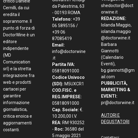
critico Daniele
shedoctor@doct
da Palestrina, 63
Cernilli, da cui
orwine.it
- 00193 ROMA
eredita il
REDAZIONE:
Telefono:
+39
soprannome. Il
Iolanda Maggio,
06 5895156 /
punto di forza di
iolanda.maggio
+39 06
DoctorWine è un
@doctorwine.it
87085419
editore
Barbara
Email:
indipendente
Giannotti
info@doctorwine
(MD
(Calendario
.it
Comunication
Eventi),
Partita IVA:
srl) e la stretta
bg.giannotti@gm
05818091000
integrazione fra
ail.com
Codice Univoco
web e prodotti
PUBBLICITÀ,
(SDI):
M5UXCR1
cartacei per
MARKETING &
COD.FISC. e
garantire
EVENTI:
REG.IMPRESE:
informazione
pr@doctorwine.it
05818091000
giornalistica,
Cap. Sociale:
€.
AUTORI E
critica enoica e
10.200,00 I.V.
DEGUSTATORI
REA:
RM 930252
aggiornamenti
-
Roc:
36580 del
costanti.
5 maggio 2021
Contattaci: