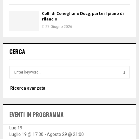
Colli di Conegliano Docg, parte il piano di
rilancio
27 Giugno 2026
CERCA
S
e
a
S
Ricerca avanzata
r
c
E
h
f
A
EVENTI IN PROGRAMMA
o
r
R
:
Lug
19
Luglio 19 @ 17:30
-
Agosto 29 @ 21:00
C