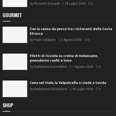
by
Riccardo Viscardi
28 Luglio 2026
0
GOURMET
Con la canna da pesca tra i ristoranti della Costa
Etrusca
by
Paolo Valdastri
5 Agosto 2026
0
Filetti di ricciola su crema di melanzane,
pomodorini confit e timo
by
Redazione DoctorWine
1 Agosto 2026
0
Cena nel Viale, la Valpolicella si siede a tavola
by
Redazione DoctorWine
30 Luglio 2026
0
SHOP