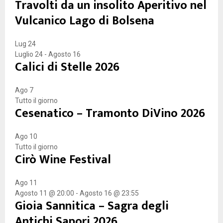
Travolti da un insolito Aperitivo nel
H
Vulcanico Lago di Bolsena
Lug
24
Luglio 24
-
Agosto 16
Calici di Stelle 2026
Ago
7
Tutto il giorno
Cesenatico – Tramonto DiVino 2026
Ago
10
Tutto il giorno
Cirò Wine Festival
Ago
11
Agosto 11 @ 20:00
-
Agosto 16 @ 23:55
Gioia Sannitica – Sagra degli
Antichi Sapori 2026