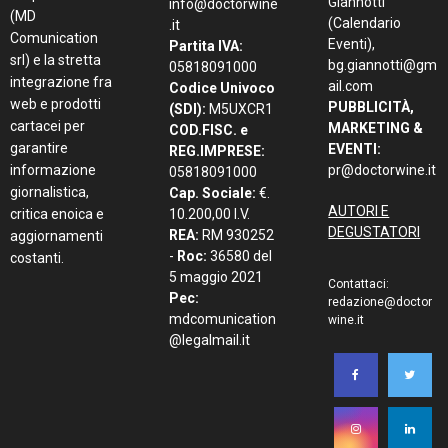
Giannotti
info@doctorwine
(MD
(Calendario
.it
Comunication
Eventi),
Partita IVA:
srl) e la stretta
bg.giannotti@gm
05818091000
integrazione fra
ail.com
Codice Univoco
web e prodotti
PUBBLICITÀ,
(SDI):
M5UXCR1
cartacei per
MARKETING &
COD.FISC. e
garantire
EVENTI:
REG.IMPRESE:
informazione
pr@doctorwine.it
05818091000
giornalistica,
Cap. Sociale:
€.
AUTORI E
critica enoica e
10.200,00 I.V.
DEGUSTATORI
REA:
RM 930252
aggiornamenti
-
Roc:
36580 del
costanti.
5 maggio 2021
Contattaci:
Pec:
redazione@doctor
mdcomunication
wine.it
@legalmail.it