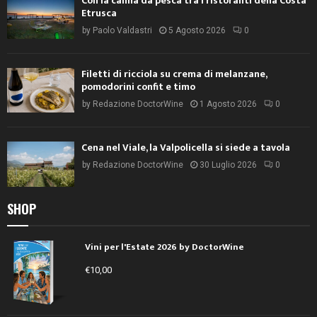
Con la canna da pesca tra i ristoranti della Costa
Etrusca
by
Paolo Valdastri
5 Agosto 2026
0
Filetti di ricciola su crema di melanzane,
pomodorini confit e timo
by
Redazione DoctorWine
1 Agosto 2026
0
Cena nel Viale, la Valpolicella si siede a tavola
by
Redazione DoctorWine
30 Luglio 2026
0
SHOP
Vini per l'Estate 2026 by DoctorWine
€
10,00