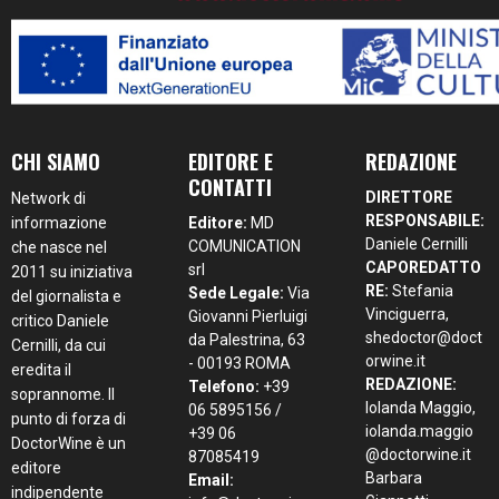
CHI SIAMO
EDITORE E
REDAZIONE
CONTATTI
DIRETTORE
Network di
RESPONSABILE:
informazione
Editore:
MD
Daniele Cernilli
COMUNICATION
che nasce nel
CAPOREDATTO
srl
2011 su iniziativa
RE:
Stefania
Sede Legale:
Via
del giornalista e
Vinciguerra,
Giovanni Pierluigi
critico Daniele
shedoctor@doct
da Palestrina, 63
Cernilli, da cui
orwine.it
- 00193 ROMA
eredita il
REDAZIONE:
Telefono:
+39
soprannome. Il
Iolanda Maggio,
06 5895156 /
punto di forza di
iolanda.maggio
+39 06
DoctorWine è un
@doctorwine.it
87085419
editore
Barbara
Email:
indipendente