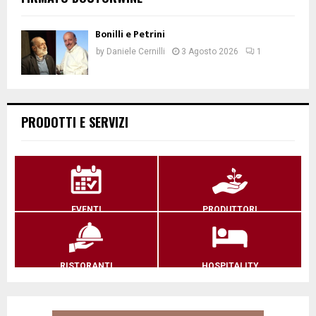
Bonilli e Petrini
by
Daniele Cernilli
3 Agosto 2026
1
PRODOTTI E SERVIZI
EVENTI
PRODUTTORI
RISTORANTI
HOSPITALITY