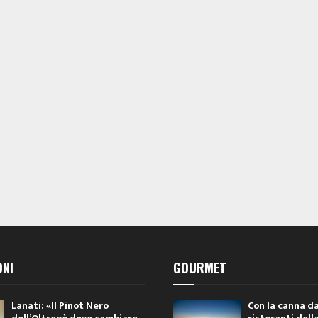
ONI
GOURMET
Lanati: «Il Pinot Nero
Con la canna da