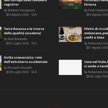
dell’Oltrepò deve cambiare
ristoranti dell
registro»
Etrusca
by
Stefania Vinciguerra
by
Paolo Valdastr
4 Agosto 2026
0
5 Agosto 202
Torre Rosazza e la ricerca
Filetti di ricci
della qualità (assoluta)
melanzane, po
confit e timo
by
Sissi Baratella
31 Luglio 2026
0
by
Redazione Do
1 Agosto 202
Sicilia sconosciuta: i vini
dell’entroterra occidentale
Cena nel Viale, 
si siede a tavo
by
Riccardo Viscardi
28 Luglio 2026
0
by
Redazione Do
30 Luglio 202