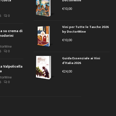
a Costa
DoctorWine
€
10,00
i
6
0
Vini per Tutte le Tasche 2026
ola su crema di
by DoctorWine
modorini
€
10,00
ctorWine
6
0
Guida Essenziale ai Vini
d’Italia 2026
la Valpolicella
la
€
24,00
ctorWine
6
0