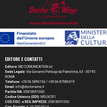
EDITORE E CONTATTI
Editore:
MD COMUNICATION srl
Sede Legale:
Via Giovanni Pierluigi da Palestrina, 63 - 00193
ROMA
Telefono:
+39 06 5895156 / +39 06 87085419
Email:
info@doctorwine.it
Partita IVA:
05818091000
Codice Univoco (SDI):
M5UXCR1
COD.FISC. e REG.IMPRESE:
05818091000
Cap. Sociale:
€. 10.200,00 I.V.