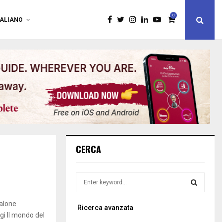
0
TALIANO
CERCA
S
e
a
S
salone
Ricerca avanzata
r
gi Il mondo del
c