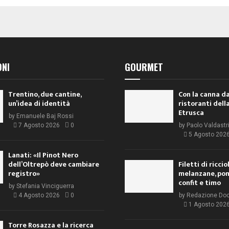
ONI
GOURMET
Trentino, due cantine,
Con la canna da
un’idea di identità
ristoranti dell
Etrusca
by
Emanuele Baj Rossi
7 Agosto 2026
0
by
Paolo Valdastr
5 Agosto 202
Lanati: «Il Pinot Nero
dell’Oltrepò deve cambiare
Filetti di ricci
registro»
melanzane, po
confit e timo
by
Stefania Vinciguerra
4 Agosto 2026
0
by
Redazione Do
1 Agosto 202
Torre Rosazza e la ricerca