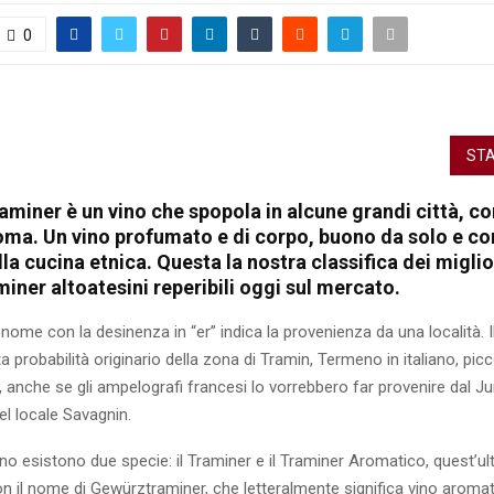
0
STA
aminer è un vino che spopola in alcune grandi città, c
a. Un vino profumato e di corpo, buono da solo e con 
lla cucina etnica. Questa la nostra classifica dei miglio
ner altoatesini reperibili oggi sul mercato.
nome con la desinenza in “er” indica la provenienza da una località. I
tta probabilità originario della zona di Tramin, Termeno in italiano, pi
e, anche se gli ampelografi francesi lo vorrebbero far provenire dal 
el locale Savagnin.
gno esistono due specie: il Traminer e il Traminer Aromatico, quest’ul
 il nome di Gewürztraminer, che letteralmente significa vino aromat