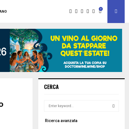
0
IANO
CERCA
o
S
e
a
S
Ricerca avanzata
r
c