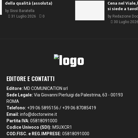
della qualità (assoluta)
Cena nel Viale, 
si siede a tavo
by
Sissi Baratella
31 Luglio 2026
0
by
Redazione Do
30 Luglio 202
EDITORE E CONTATTI
Editore:
MD COMUNICATION srl
Sede Legale:
Via Giovanni Pierluigi da Palestrina, 63 - 00193
ROMA
Telefono:
+39 06 5895156 / +39 06 87085419
Email:
info@doctorwine.it
Partita IVA:
05818091000
Codice Univoco (SDI):
M5UXCR1
COD.FISC. e REG.IMPRESE:
05818091000