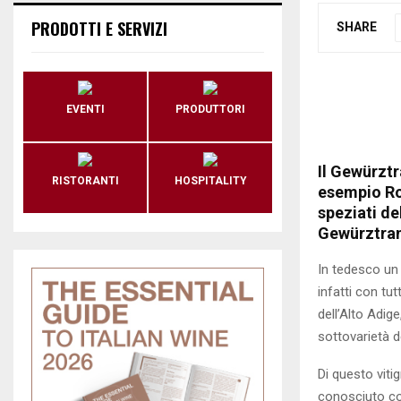
PRODOTTI E SERVIZI
SHARE
EVENTI
PRODUTTORI
Il Gewürztr
RISTORANTI
HOSPITALITY
esempio Rom
speziati de
Gewürztrami
In tedesco un 
infatti con tu
dell’Alto Adig
sottovarietà d
Di questo viti
conosciuto con