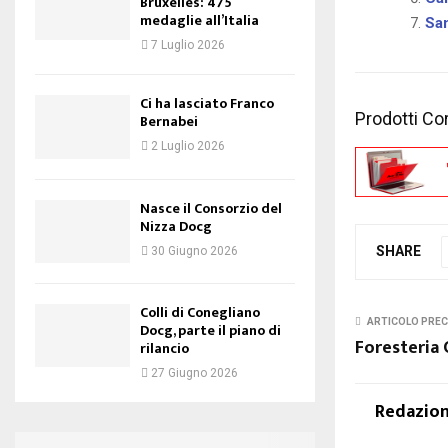
Bruxelles: 475
medaglie all’Italia
Sa
7 Luglio 2026
Ci ha lasciato Franco
Prodotti Cor
Bernabei
2 Luglio 2026
Nasce il Consorzio del
Nizza Docg
SHARE
30 Giugno 2026
Colli di Conegliano
ARTICOLO PRE
Docg, parte il piano di
Foresteria 
rilancio
27 Giugno 2026
Redazio