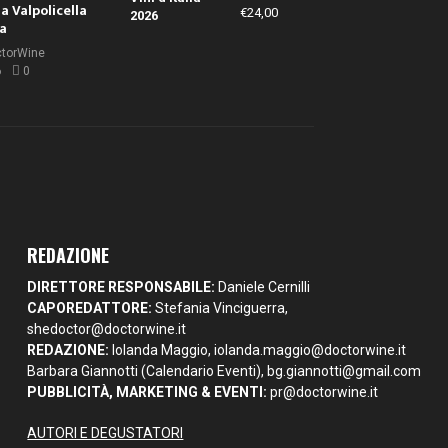
la Valpolicella
€
24,00
la
ctorWine
6
0
REDAZIONE
DIRETTORE RESPONSABILE:
Daniele Cernilli
CAPOREDATTORE:
Stefania Vinciguerra,
shedoctor@doctorwine.it
REDAZIONE:
Iolanda Maggio,
iolanda.maggio@doctorwine.it
Barbara Giannotti (Calendario Eventi),
bg.giannotti@gmail.com
PUBBLICITÀ, MARKETING & EVENTI:
pr@doctorwine.it
AUTORI E DEGUSTATORI