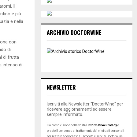
aromi. Il
ntino e più
sazia e nella
ARCHIVIO DOCTORWINE
 zone con
ado di
 di frutta
a intenso di
NEWSLETTER
Iscriviti alla Newsletter "DoctorWine" per
ricevere aggiornamenti ed essere
sempre informato.
Ho preso visione della vostra
Informativa Privacy
e
presto il consenso al trattamento dei miei dati personali
per restare aggiornato su prodotti e servizi DoctorWine.