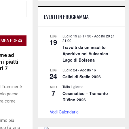
E
h
f
A
EVENTI IN PROGRAMMA
o
r
R
:
C
Luglio 19 @ 17:30
-
Agosto 29 @
LUG
19
21:00
MPA PDF 🖨
H
Travolti da un insolito
Aperitivo nel Vulcanico
ome ad
Lago di Bolsena
i piatti
ri 7
Luglio 24
-
Agosto 16
LUG
24
Calici di Stelle 2026
l Traminer è
Tutto il giorno
AGO
7
Cesenatico – Tramonto
ccolo paese
DiVino 2026
Jura come
Vedi Calendario
timo più
ico (o vino