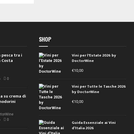
SHOP
 pesca tra i
Vini per l'Estate 2026 by
a Costa
DoctorWine
€
10,00
i
6
0
Vini per Tutte le Tasche 2026
by DoctorWine
ola su crema di
modorini
€
10,00
ctorWine
6
0
Guida Essenziale ai Vini
d’Italia 2026