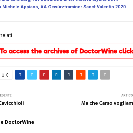
n Michele Appiano, AA Gewürztraminer Sanct Valentin 2020
relati
0
CEDENTE
ARTICO
Cavicchioli
Ma che Carso vogliam
ne DoctorWine