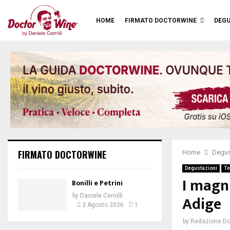
HOME
FIRMATO DOCTORWINE
DEGU
FIRMATO DOCTORWINE
Home
Degus
Degustazioni
Te
I magni
Bonilli e Petrini
Adige
by
Daniele Cernilli
3 Agosto 2026
1
by
Redazione Do