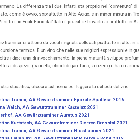
rmeno. La differenza tra i due, infatti, sta proprio nel “contenuto” di 
ivato, come è ovvio, soprattutto in Alto Adige, e in minor misura in Tre
neto e in Friuli. Fuori dall’Italia è possibile trovarlo soprattutto in Al
traminer si ottiene da vecchi vigneti, collocati piuttosto in alto, in
ursione termica. È un vino che nelle sue migliori espressioni è in gr
ltre i dieci anni di invecchiamento. In piena maturità sviluppa profumi
fettura, di spezie (cannella, chiodi di garofano, zenzero) e ha un arom
stra classifica, cliccare sul nome per leggere la scheda del vino.
ntina Tramin, AA Gewürztraminer Epokale Spätlese 2016
ena Walch, AA Gewürztraminer Kastelaz 2021
terhof, AA Gewürztraminer Auratus 2021
tina Kurtatsch, AA Gewürztraminer Riserva Brenntal 2021
ntina Tramin, AA Gewürztraminer Nussbaumer 2021
ntina Laimburg, AA Gewürztraminer Riserva Elyònd 2019