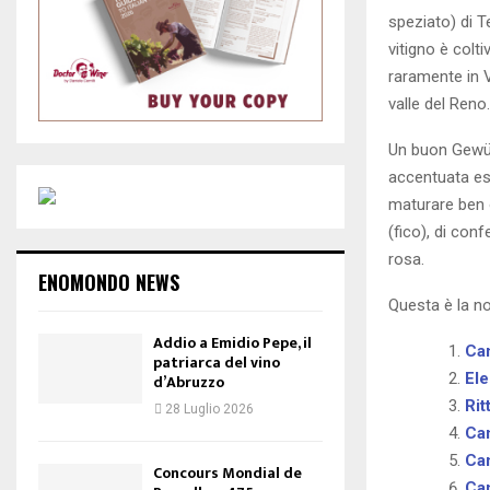
speziato) di Te
vitigno è colt
raramente in Ve
valle del Reno.
Un buon Gewürz
accentuata esc
maturare ben o
(fico), di con
rosa.
ENOMONDO NEWS
Questa è la no
Addio a Emidio Pepe, il
Ca
patriarca del vino
El
d’Abruzzo
Rit
28 Luglio 2026
Can
Ca
Concours Mondial de
Ca