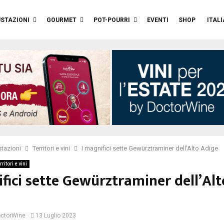
STAZIONI
GOURMET
POT-POURRI
EVENTI
SHOP
ITAL
tazioni
Territori e vini
I magnifici sette Gewürztraminer dell’Alto Adige
rritori e vini
fici sette Gewürztraminer dell’Alt
ctorWine
13 Luglio 2023