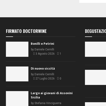
FIRMATO DOCTORWINE
DEGUSTAZI
Bonilli e Petrini
by
Daniele Cernilli
3 Agosto 2026
1
Di nuovo siccità
by
Daniele Cernilli
27 Luglio 2026
0
Largo ai giovani di Assovini
Sicilia
by
Stefania Vinciguerra