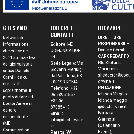
CHI SIAMO
EDITORE E
REDAZIONE
CONTATTI
DIRETTORE
Network di
RESPONSABILE:
informazione
Editore:
MD
Daniele Cernilli
COMUNICATION
che nasce nel
CAPOREDATTO
srl
2011 su iniziativa
RE:
Stefania
Sede Legale:
Via
del giornalista e
Vinciguerra,
Giovanni Pierluigi
critico Daniele
shedoctor@doct
da Palestrina, 63
Cernilli, da cui
orwine.it
- 00193 ROMA
eredita il
REDAZIONE:
Telefono:
+39
soprannome. Il
Iolanda Maggio,
06 5895156 /
punto di forza di
iolanda.maggio
+39 06
DoctorWine è un
@doctorwine.it
87085419
editore
Barbara
Email:
indipendente
Giannotti
info@doctorwine
(MD
(Calendario
.it
Comunication
Eventi),
Partita IVA: