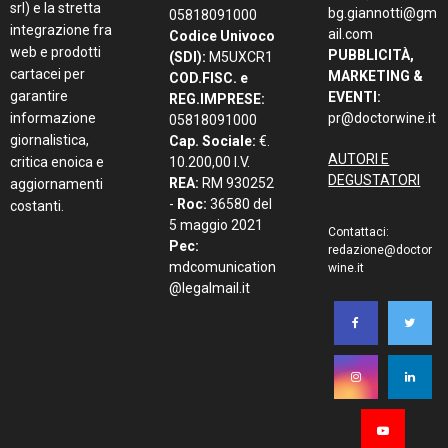
srl) e la stretta
bg.giannotti@gm
05818091000
integrazione fra
ail.com
Codice Univoco
web e prodotti
PUBBLICITÀ,
(SDI):
M5UXCR1
cartacei per
MARKETING &
COD.FISC. e
garantire
EVENTI:
REG.IMPRESE:
informazione
pr@doctorwine.it
05818091000
giornalistica,
Cap. Sociale:
€.
AUTORI E
critica enoica e
10.200,00 I.V.
DEGUSTATORI
REA:
RM 930252
aggiornamenti
-
Roc:
36580 del
costanti.
5 maggio 2021
Contattaci:
Pec:
redazione@doctor
mdcomunication
wine.it
@legalmail.it