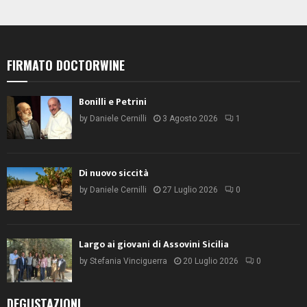
FIRMATO DOCTORWINE
Bonilli e Petrini
by
Daniele Cernilli
3 Agosto 2026
1
Di nuovo siccità
by
Daniele Cernilli
27 Luglio 2026
0
Largo ai giovani di Assovini Sicilia
by
Stefania Vinciguerra
20 Luglio 2026
0
DEGUSTAZIONI