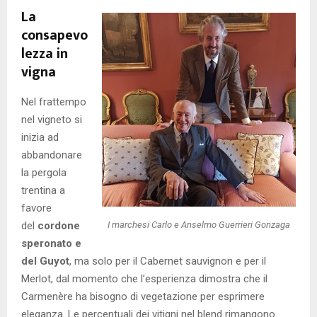
La
consapevo
lezza in
vigna
Nel frattempo
nel vigneto si
inizia ad
abbandonare
la pergola
trentina a
favore
del
cordone
I marchesi Carlo e Anselmo Guerrieri Gonzaga
speronato e
del Guyot
, ma solo per il Cabernet sauvignon e per il
Merlot, dal momento che l’esperienza dimostra che il
Carmenère ha bisogno di vegetazione per esprimere
eleganza. Le percentuali dei vitigni nel blend rimangono