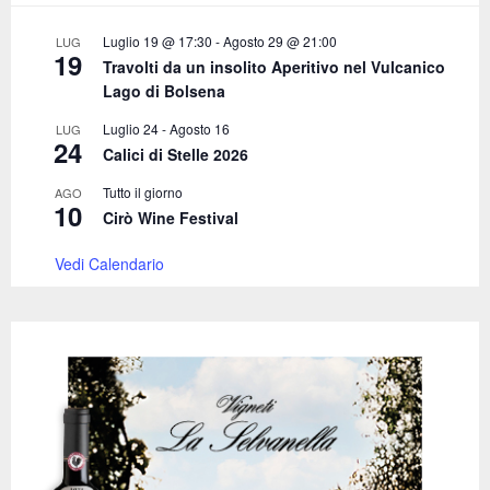
:
C
Luglio 19 @ 17:30
-
Agosto 29 @ 21:00
LUG
19
Travolti da un insolito Aperitivo nel Vulcanico
H
Lago di Bolsena
Luglio 24
-
Agosto 16
LUG
24
Calici di Stelle 2026
Tutto il giorno
AGO
10
Cirò Wine Festival
Vedi Calendario