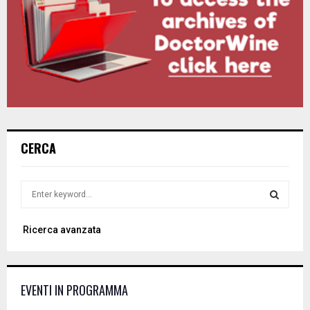
CERCA
S
e
a
S
Ricerca avanzata
r
c
E
h
f
A
EVENTI IN PROGRAMMA
o
r
R