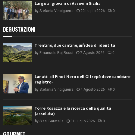
Largo ai giovani di Assovini Sicilia
by
Stefania Vinciguerra
20 Luglio 2026
0
DEGUSTAZIONI
Trentino, due cantine, un’idea di identità
by
Emanuele Baj Rossi
7 Agosto 2026
0
Lanati: «Il Pinot Nero dell’Oltrepò deve cambiare
registro»
by
Stefania Vinciguerra
4 Agosto 2026
0
Torre Rosazza e la ricerca della qualità
(assoluta)
by
Sissi Baratella
31 Luglio 2026
0
GOURMET