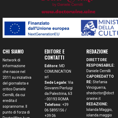
CHI SIAMO
EDITORE E
REDAZIONE
CONTATTI
DIRETTORE
Network di
RESPONSABILE:
informazione
Editore:
MD
Daniele Cernilli
COMUNICATION
che nasce nel
CAPOREDATTO
srl
2011 su iniziativa
RE:
Stefania
Sede Legale:
Via
del giornalista e
Vinciguerra,
Giovanni Pierluigi
critico Daniele
shedoctor@doct
da Palestrina, 63
Cernilli, da cui
orwine.it
- 00193 ROMA
eredita il
REDAZIONE:
Telefono:
+39
soprannome. Il
Iolanda Maggio,
06 5895156 /
punto di forza di
iolanda.maggio
+39 06