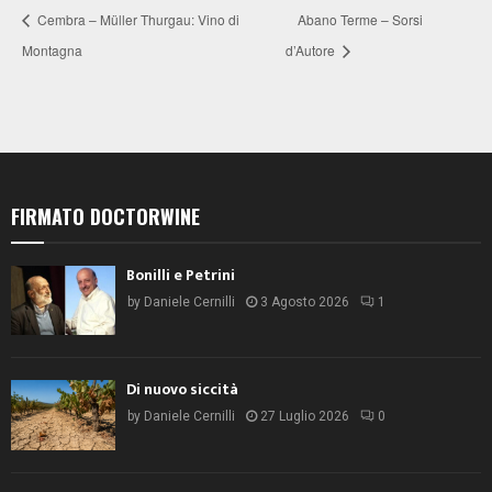
Cembra – Müller Thurgau: Vino di
Abano Terme – Sorsi
Montagna
d’Autore
FIRMATO DOCTORWINE
Bonilli e Petrini
by
Daniele Cernilli
3 Agosto 2026
1
Di nuovo siccità
by
Daniele Cernilli
27 Luglio 2026
0