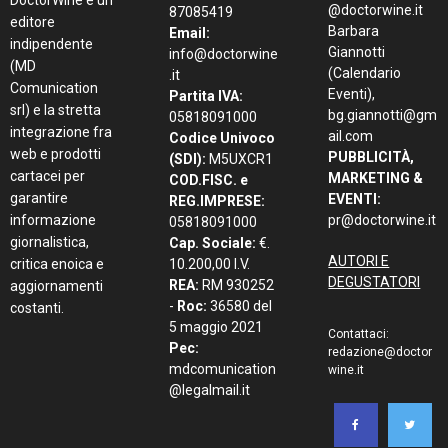
DoctorWine è un
@doctorwine.it
87085419
editore
Barbara
Email:
indipendente
Giannotti
info@doctorwine
(MD
(Calendario
.it
Comunication
Eventi),
Partita IVA:
srl) e la stretta
bg.giannotti@gm
05818091000
integrazione fra
ail.com
Codice Univoco
web e prodotti
PUBBLICITÀ,
(SDI):
M5UXCR1
cartacei per
MARKETING &
COD.FISC. e
garantire
EVENTI:
REG.IMPRESE:
informazione
pr@doctorwine.it
05818091000
giornalistica,
Cap. Sociale:
€.
AUTORI E
critica enoica e
10.200,00 I.V.
DEGUSTATORI
REA:
RM 930252
aggiornamenti
-
Roc:
36580 del
costanti.
5 maggio 2021
Contattaci:
Pec:
redazione@doctor
mdcomunication
wine.it
@legalmail.it