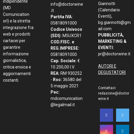
indipendente
Giannotti
info@doctorwine
(MD
(Calendario
.it
Comunication
Eventi),
Partita IVA:
srl) e la stretta
bg.giannotti@gm
05818091000
integrazione fra
ail.com
Codice Univoco
web e prodotti
PUBBLICITÀ,
(SDI):
M5UXCR1
cartacei per
MARKETING &
COD.FISC. e
garantire
EVENTI:
REG.IMPRESE:
informazione
pr@doctorwine.it
05818091000
giornalistica,
Cap. Sociale:
€.
AUTORI E
critica enoica e
10.200,00 I.V.
DEGUSTATORI
REA:
RM 930252
aggiornamenti
-
Roc:
36580 del
costanti.
5 maggio 2021
Contattaci:
Pec:
redazione@doctor
mdcomunication
wine.it
@legalmail.it