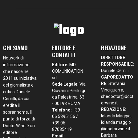
CHI SIAMO
EDITORE E
REDAZIONE
CONTATTI
DIRETTORE
Network di
RESPONSABILE:
informazione
Editore:
MD
Daniele Cernilli
COMUNICATION
che nasce nel
CAPOREDATTO
srl
2011 su iniziativa
RE:
Stefania
Sede Legale:
Via
del giornalista e
Vinciguerra,
Giovanni Pierluigi
critico Daniele
shedoctor@doct
da Palestrina, 63
Cernilli, da cui
orwine.it
- 00193 ROMA
eredita il
REDAZIONE:
Telefono:
+39
soprannome. Il
Iolanda Maggio,
06 5895156 /
punto di forza di
iolanda.maggio
+39 06
DoctorWine è un
@doctorwine.it
87085419
editore
Barbara
Email: