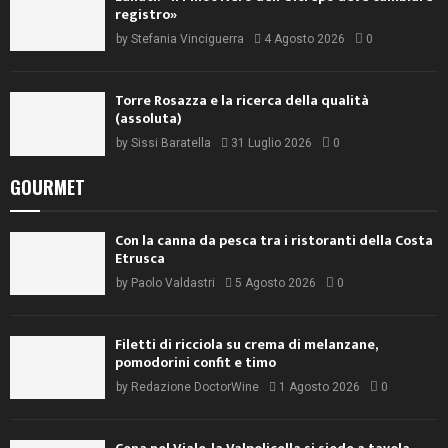
registro»
by
Stefania Vinciguerra
4 Agosto 2026
0
Torre Rosazza e la ricerca della qualità
(assoluta)
by
Sissi Baratella
31 Luglio 2026
0
GOURMET
Con la canna da pesca tra i ristoranti della Costa
Etrusca
by
Paolo Valdastri
5 Agosto 2026
0
Filetti di ricciola su crema di melanzane,
pomodorini confit e timo
by
Redazione DoctorWine
1 Agosto 2026
0