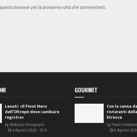
 in questo browser per la prossima volta che commenterò.
ONI
GOURMET
Lanati: «Il Pinot Nero
Con la canna da
dell’Oltrepò deve cambiare
ristoranti dell
registro»
Etrusca
by
Stefania Vinciguerra
by
Paolo Valdastr
4 Agosto 2026
0
5 Agosto 202