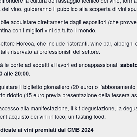
 diffondere la cultura dell’assaggio tecnico del vino, form
el vino, guideranno il pubblico alla scoperta di vini spum
sibile acquistare direttamente dagli espositori (che provv
ina con i migliori vini da tutto il mondo.
ettore Horeca, che include ristoranti, wine bar, alberghi
alk riservato ai professionisti del settore.
le porte ad addetti ai lavori ed enoappassionati
sabato
.
0 alle 20:00
quistare il biglietto giornaliero (20 euro) o l’abbonament
tto ridotto (15 euro previa presentazione della tessera as
’accesso alla manifestazione, il kit degustazione, la degus
r l’acquisto dei vini in loco, un tasting food.
icate ai vini premiati dal CMB 2024