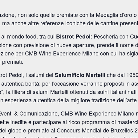
azione, non solo quelle premiate con la Medaglia d’oro o 
 ma anche altre referenze iconiche delle cantine present
e al mondo food, tra cui
: Pescheria con Cuc
Bistrot Pedol
nsione con previsione di nuove aperture, prende il nome 
ezione per CMB Wine Experience Milano con cui ha sigl
i premiati.
strot Pedol, i salumi del
che dal 1959 
Salumificio Martelli
 autentica bontà: per l’occasione verranno proposti in ass
 la filiera di salumi Martelli ottenuti da suini italiani nati
’esperienza autentica della migliore tradizione dell’arte 
Eventi & Comunicazione,
CMB Wine Experience Milano r
ette inedite e partecipare al ricco programma di mastercl
e del globo e premiate al Concours Mondial de Bruxelles 20