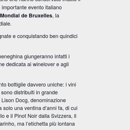
iù importante evento italiano
, la
Mondial de Bruxelles
diale.
egnate e conquistando ben quindici
meneghina giungeranno infatti i
e dedicata ai winelover e agli
o bottiglie davvero uniche: i vini
sono distribuiti in grande
 il Lison Docg, denominazione
ta solo una ventina d’anni fa, di cui
o e il Pinot Noir dalla Svizzera, il
varinho, ma l’etichetta più lontana