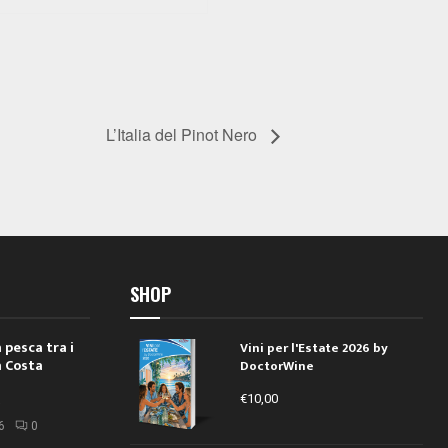
L’Italia del Pinot Nero
SHOP
 pesca tra i
Vini per l'Estate 2026 by
a Costa
DoctorWine
€
10,00
i
6
0