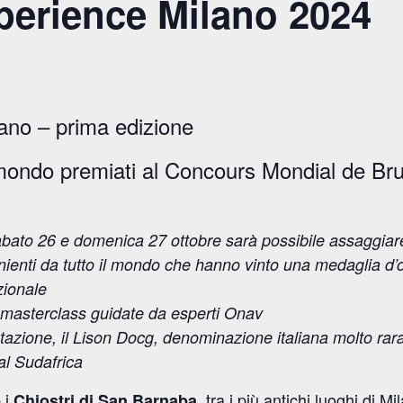
erience Milano 2024
no – prima edizione
del mondo premiati al Concours Mondial de Bru
abato 26 e domenica 27 ottobre sarà possibile assaggiar
venienti da tutto il mondo che hanno vinto una medaglia d’
zionale
masterclass guidate da esperti Onav
stazione, il Lison Docg, denominazione italiana molto rara
al Sudafrica
i
, tra i più antichi luoghi di 
e
Chiostri di San Barnaba