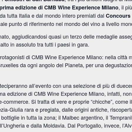
, il p
prima edizione di CMB Wine Experience Milano
 da tutta Italia e dal mondo intero premiati dal
Concours 
le punto di riferimento nel mondo del vino a livello mon
minato, aggiudicandosi quasi un terzo delle medaglie ass
to in assoluto tra tutti i paesi in gara.
 protagonisti di CMB Wine Experience Milano: nella città 
ruxelles da ogni angolo del Pianeta, per una degustazion
teciperanno all’evento con una selezione di più di duecent
ma edizione di CMB Wine Experience Milano, infatti, non 
ti e-commerce. Si tratta di vere e proprie “chicche”, come
nezia-Giulia rara e pregiata, dalle origini antiche, riscoper
ottiglie in tutta la zona; il Malbec argentino, il Tempranill
all’Ungheria e dalla Moldavia. Dal Portogallo, invece, l’Al