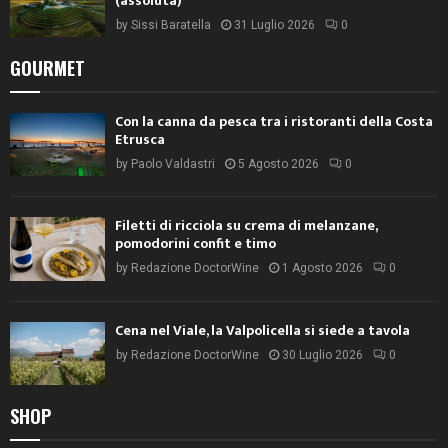
(assoluta)
by
Sissi Baratella
31 Luglio 2026
0
GOURMET
Con la canna da pesca tra i ristoranti della Costa
Etrusca
by
Paolo Valdastri
5 Agosto 2026
0
Filetti di ricciola su crema di melanzane,
pomodorini confit e timo
by
Redazione DoctorWine
1 Agosto 2026
0
Cena nel Viale, la Valpolicella si siede a tavola
by
Redazione DoctorWine
30 Luglio 2026
0
SHOP