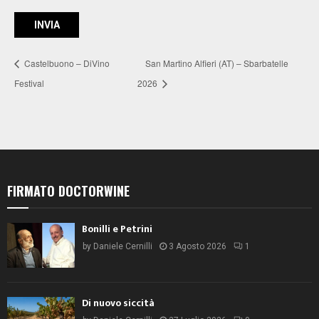
Castelbuono – DiVino
San Martino Alfieri (AT) – Sbarbatelle
Festival
2026
FIRMATO DOCTORWINE
Bonilli e Petrini
by
Daniele Cernilli
3 Agosto 2026
1
Di nuovo siccità