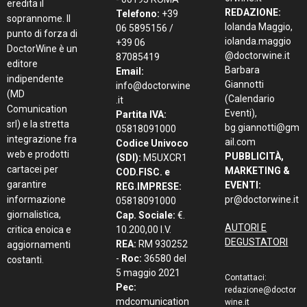
eredita il
REDAZIONE:
Telefono:
+39
soprannome. Il
Iolanda Maggio,
06 5895156 /
punto di forza di
iolanda.maggio
+39 06
DoctorWine è un
@doctorwine.it
87085419
editore
Barbara
Email:
indipendente
Giannotti
info@doctorwine
(MD
(Calendario
.it
Comunication
Eventi),
Partita IVA:
srl) e la stretta
bg.giannotti@gm
05818091000
integrazione fra
ail.com
Codice Univoco
web e prodotti
PUBBLICITÀ,
(SDI):
M5UXCR1
cartacei per
MARKETING &
COD.FISC. e
garantire
EVENTI:
REG.IMPRESE:
informazione
pr@doctorwine.it
05818091000
giornalistica,
Cap. Sociale:
€.
AUTORI E
critica enoica e
10.200,00 I.V.
DEGUSTATORI
REA:
RM 930252
aggiornamenti
-
Roc:
36580 del
costanti.
5 maggio 2021
Contattaci:
Pec:
redazione@doctor
mdcomunication
wine.it