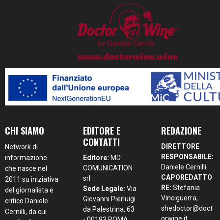
CHI SIAMO
EDITORE E
REDAZIONE
CONTATTI
DIRETTORE
Network di
RESPONSABILE:
informazione
Editore:
MD
Daniele Cernilli
COMUNICATION
che nasce nel
CAPOREDATTO
srl
2011 su iniziativa
RE:
Stefania
Sede Legale:
Via
del giornalista e
Vinciguerra,
Giovanni Pierluigi
critico Daniele
shedoctor@doct
da Palestrina, 63
Cernilli, da cui
orwine.it
- 00193 ROMA