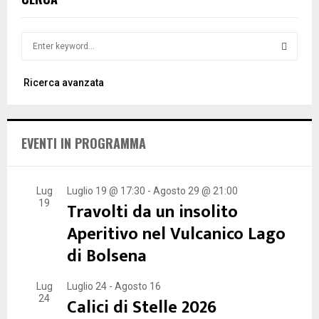
S
e
a
S
Ricerca avanzata
r
c
E
h
f
A
EVENTI IN PROGRAMMA
o
r
R
:
C
Lug
Luglio 19 @ 17:30
-
Agosto 29 @ 21:00
19
Travolti da un insolito
H
Aperitivo nel Vulcanico Lago
di Bolsena
Lug
Luglio 24
-
Agosto 16
24
Calici di Stelle 2026