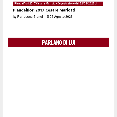
Piandeifiori 2017 Cesare Mariotti - Degustazione del 22/08/2023 di
Francesca Granelli
Piandeifiori 2017 Cesare Mariotti
by
Francesca Granelli
22 Agosto 2023
PARLANO DI LUI