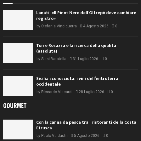
Lanati: «Il Pinot Nero dell’Oltrepò deve cambiare
registro»
by
Stefania Vinciguerra
4 Agosto 2026
0
Torre Rosazza e la ricerca della qualità
(assoluta)
by
Sissi Baratella
31 Luglio 2026
0
Sicilia sconosciuta: i vini dell’entroterra
occidentale
by
Riccardo Viscardi
28 Luglio 2026
0
GOURMET
Con la canna da pesca tra i ristoranti della Costa
Etrusca
by
Paolo Valdastri
5 Agosto 2026
0