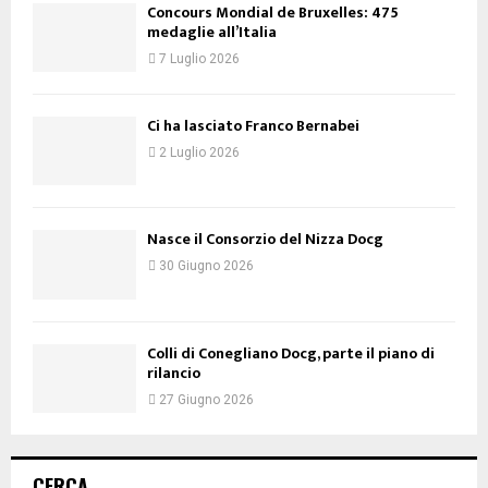
Concours Mondial de Bruxelles: 475
medaglie all’Italia
7 Luglio 2026
Ci ha lasciato Franco Bernabei
2 Luglio 2026
Nasce il Consorzio del Nizza Docg
30 Giugno 2026
Colli di Conegliano Docg, parte il piano di
rilancio
27 Giugno 2026
CERCA