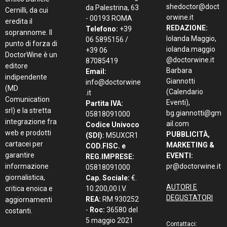
shedoctor@doct
da Palestrina, 63
Cernilli, da cui
orwine.it
- 00193 ROMA
eredita il
REDAZIONE:
Telefono:
+39
soprannome. Il
Iolanda Maggio,
06 5895156 /
punto di forza di
iolanda.maggio
+39 06
DoctorWine è un
@doctorwine.it
87085419
editore
Barbara
Email:
indipendente
Giannotti
info@doctorwine
(MD
(Calendario
.it
Comunication
Eventi),
Partita IVA:
srl) e la stretta
bg.giannotti@gm
05818091000
integrazione fra
ail.com
Codice Univoco
web e prodotti
PUBBLICITÀ,
(SDI):
M5UXCR1
cartacei per
MARKETING &
COD.FISC. e
garantire
EVENTI:
REG.IMPRESE:
informazione
pr@doctorwine.it
05818091000
giornalistica,
Cap. Sociale:
€.
AUTORI E
critica enoica e
10.200,00 I.V.
DEGUSTATORI
REA:
RM 930252
aggiornamenti
-
Roc:
36580 del
costanti.
5 maggio 2021
Contattaci: