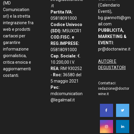
(MD
(Calendario
.it
Comunication
Eventi),
Partita IVA:
srl) e la stretta
bg.giannotti@gm
05818091000
integrazione fra
ail.com
Codice Univoco
web e prodotti
PUBBLICITÀ,
(SDI):
M5UXCR1
cartacei per
MARKETING &
COD.FISC. e
garantire
EVENTI:
REG.IMPRESE:
informazione
pr@doctorwine.it
05818091000
giornalistica,
Cap. Sociale:
€.
AUTORI E
critica enoica e
10.200,00 I.V.
DEGUSTATORI
REA:
RM 930252
aggiornamenti
-
Roc:
36580 del
costanti.
5 maggio 2021
Contattaci:
Pec:
redazione@doctor
mdcomunication
wine.it
@legalmail.it