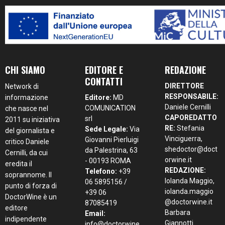
CHI SIAMO
EDITORE E
REDAZIONE
CONTATTI
DIRETTORE
Network di
RESPONSABILE:
informazione
Editore:
MD
Daniele Cernilli
COMUNICATION
che nasce nel
CAPOREDATTO
srl
2011 su iniziativa
RE:
Stefania
Sede Legale:
Via
del giornalista e
Vinciguerra,
Giovanni Pierluigi
critico Daniele
shedoctor@doct
da Palestrina, 63
Cernilli, da cui
orwine.it
- 00193 ROMA
eredita il
REDAZIONE:
Telefono:
+39
soprannome. Il
Iolanda Maggio,
06 5895156 /
punto di forza di
iolanda.maggio
+39 06
DoctorWine è un
@doctorwine.it
87085419
editore
Barbara
Email:
indipendente
Giannotti
info@doctorwine