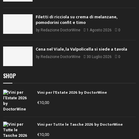
Filetti di ricciola su crema di melanzane,
pomodorini confit e timo
by
Redazione DoctorWine
1 Agosto 2026
0
Cena nel Viale, la Valpolicella si siede a tavola
by
Redazione DoctorWine
30 Luglio 2026
0
SHOP
Vini per l'Estate 2026 by DoctorWine
€
10,00
Vini per Tutte le Tasche 2026 by DoctorWine
€
10,00