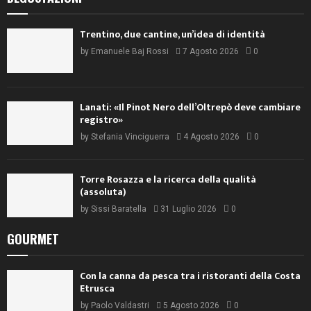
Trentino, due cantine, un’idea di identità
by
Emanuele Baj Rossi
7 Agosto 2026
0
Lanati: «Il Pinot Nero dell’Oltrepò deve cambiare
registro»
by
Stefania Vinciguerra
4 Agosto 2026
0
Torre Rosazza e la ricerca della qualità
(assoluta)
by
Sissi Baratella
31 Luglio 2026
0
GOURMET
Con la canna da pesca tra i ristoranti della Costa
Etrusca
by
Paolo Valdastri
5 Agosto 2026
0