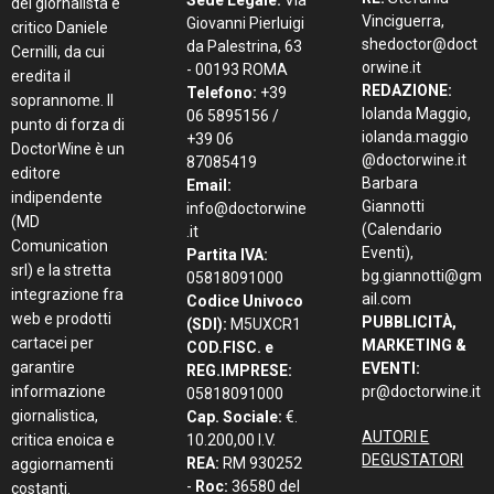
Sede Legale:
Via
del giornalista e
Vinciguerra,
Giovanni Pierluigi
critico Daniele
shedoctor@doct
da Palestrina, 63
Cernilli, da cui
orwine.it
- 00193 ROMA
eredita il
REDAZIONE:
Telefono:
+39
soprannome. Il
Iolanda Maggio,
06 5895156 /
punto di forza di
iolanda.maggio
+39 06
DoctorWine è un
@doctorwine.it
87085419
editore
Barbara
Email:
indipendente
Giannotti
info@doctorwine
(MD
(Calendario
.it
Comunication
Eventi),
Partita IVA:
srl) e la stretta
bg.giannotti@gm
05818091000
integrazione fra
ail.com
Codice Univoco
web e prodotti
PUBBLICITÀ,
(SDI):
M5UXCR1
cartacei per
MARKETING &
COD.FISC. e
garantire
EVENTI:
REG.IMPRESE:
informazione
pr@doctorwine.it
05818091000
giornalistica,
Cap. Sociale:
€.
AUTORI E
critica enoica e
10.200,00 I.V.
DEGUSTATORI
REA:
RM 930252
aggiornamenti
-
Roc:
36580 del
costanti.