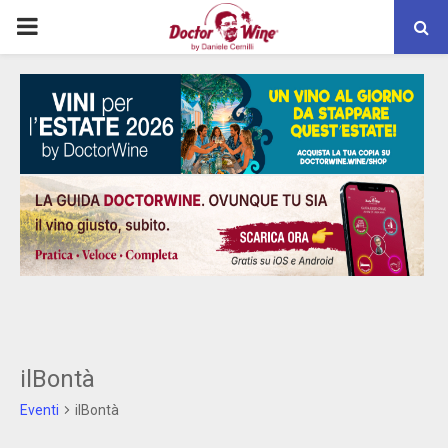
PRIMARY
MENU
ilBontà
Eventi
ilBontà