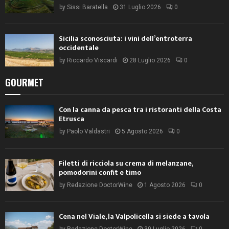
by
Sissi Baratella
31 Luglio 2026
0
Sicilia sconosciuta: i vini dell’entroterra
occidentale
by
Riccardo Viscardi
28 Luglio 2026
0
GOURMET
Con la canna da pesca tra i ristoranti della Costa
Etrusca
by
Paolo Valdastri
5 Agosto 2026
0
Filetti di ricciola su crema di melanzane,
pomodorini confit e timo
by
Redazione DoctorWine
1 Agosto 2026
0
Cena nel Viale, la Valpolicella si siede a tavola
by
Redazione DoctorWine
30 Luglio 2026
0