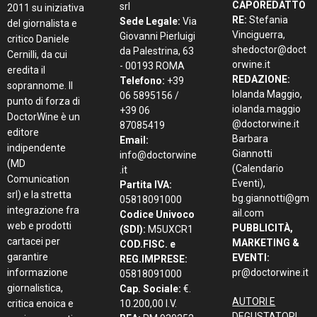
CAPOREDATTO
srl
2011 su iniziativa
RE:
Stefania
Sede Legale:
Via
del giornalista e
Vinciguerra,
Giovanni Pierluigi
critico Daniele
shedoctor@doct
da Palestrina, 63
Cernilli, da cui
orwine.it
- 00193 ROMA
eredita il
REDAZIONE:
Telefono:
+39
soprannome. Il
Iolanda Maggio,
06 5895156 /
punto di forza di
iolanda.maggio
+39 06
DoctorWine è un
@doctorwine.it
87085419
editore
Barbara
Email:
indipendente
Giannotti
info@doctorwine
(MD
(Calendario
.it
Comunication
Eventi),
Partita IVA:
srl) e la stretta
bg.giannotti@gm
05818091000
integrazione fra
ail.com
Codice Univoco
web e prodotti
PUBBLICITÀ,
(SDI):
M5UXCR1
cartacei per
MARKETING &
COD.FISC. e
garantire
EVENTI:
REG.IMPRESE:
informazione
pr@doctorwine.it
05818091000
giornalistica,
Cap. Sociale:
€.
AUTORI E
critica enoica e
10.200,00 I.V.
DEGUSTATORI