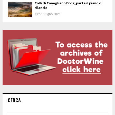
Colli di Conegliano Docg, parte il piano di
rilancio
27 Giugno 2026
CERCA
S