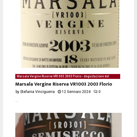
Marsala Vergine Riserva VR1003 2003 Florio - degustazione del
12/01/2024 di Stefania Vinciguerra
Marsala Vergine Riserva VR1003 2003 Florio
by
Stefania Vinciguerra
12 Gennaio 2024
0
...