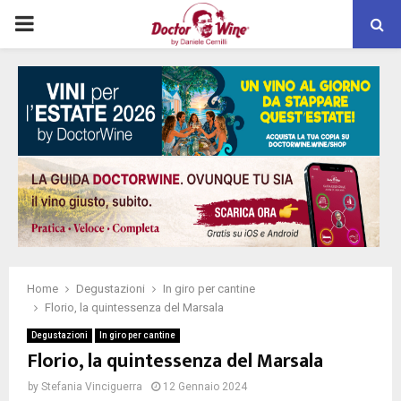
PRIMARY
MENU
Home
Degustazioni
In giro per cantine
Florio, la quintessenza del Marsala
Degustazioni
In giro per cantine
Florio, la quintessenza del Marsala
by
Stefania Vinciguerra
12 Gennaio 2024