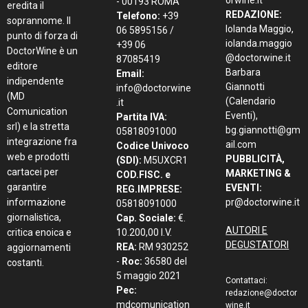
orwine.it
- 00193 ROMA
eredita il
REDAZIONE:
Telefono:
+39
soprannome. Il
Iolanda Maggio,
06 5895156 /
punto di forza di
iolanda.maggio
+39 06
DoctorWine è un
@doctorwine.it
87085419
editore
Barbara
Email:
indipendente
Giannotti
info@doctorwine
(MD
(Calendario
.it
Comunication
Eventi),
Partita IVA:
srl) e la stretta
bg.giannotti@gm
05818091000
integrazione fra
ail.com
Codice Univoco
web e prodotti
PUBBLICITÀ,
(SDI):
M5UXCR1
cartacei per
MARKETING &
COD.FISC. e
garantire
EVENTI:
REG.IMPRESE:
informazione
pr@doctorwine.it
05818091000
giornalistica,
Cap. Sociale:
€.
AUTORI E
critica enoica e
10.200,00 I.V.
DEGUSTATORI
REA:
RM 930252
aggiornamenti
-
Roc:
36580 del
costanti.
5 maggio 2021
Contattaci:
Pec:
redazione@doctor
mdcomunication
wine.it