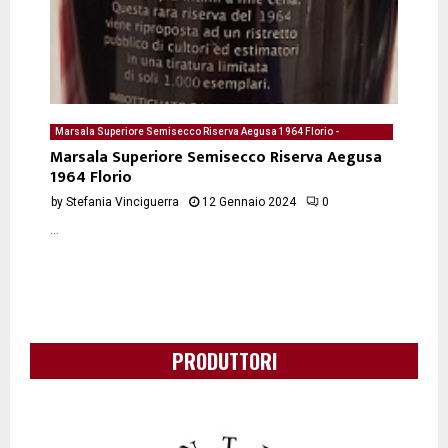
Marsala Superiore Semisecco Riserva Aegusa 1964 Florio -
degustazione del 12/01/2024 di Stefania Vinciguerra
Marsala Superiore Semisecco Riserva Aegusa
1964 Florio
by
Stefania Vinciguerra
12 Gennaio 2024
0
...
PRODUTTORI