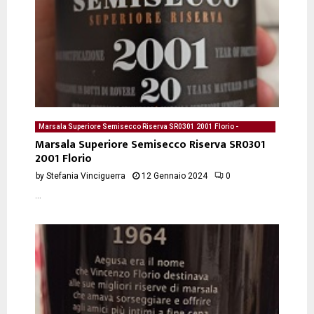
Marsala Superiore Semisecco Riserva SR0301 2001 Florio -
degustazione del 12/01/2024 di Stefania Vinciguerra
Marsala Superiore Semisecco Riserva SR0301
2001 Florio
by
Stefania Vinciguerra
12 Gennaio 2024
0
...