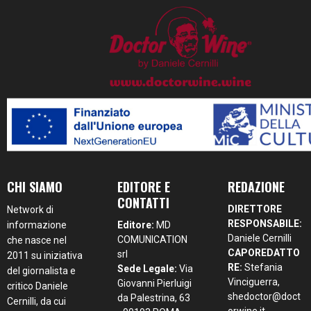
CHI SIAMO
EDITORE E
REDAZIONE
CONTATTI
DIRETTORE
Network di
RESPONSABILE:
informazione
Editore:
MD
Daniele Cernilli
COMUNICATION
che nasce nel
CAPOREDATTO
srl
2011 su iniziativa
RE:
Stefania
Sede Legale:
Via
del giornalista e
Vinciguerra,
Giovanni Pierluigi
critico Daniele
shedoctor@doct
da Palestrina, 63
Cernilli, da cui