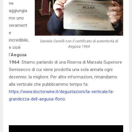
ne
aggiungia
mo uno
verament
e
incredibile,
Daniele Cernilli con il certificato di autenticità di
Aegusa 1964
e cioè
l’
Aegusa
1964
. Stiamo parlando di una Riserva di Marsala Superiore
Semisecco di cui viene prodotta una sola annata ogni
decennio: la migliore. Per altre informazioni, rimandiamo
alla verticale che pubblicammo tempo fa:
https://www.doctorwine.it/degustazioni/la-verticale/la-
grandezza-dell-aegusa-florio
.