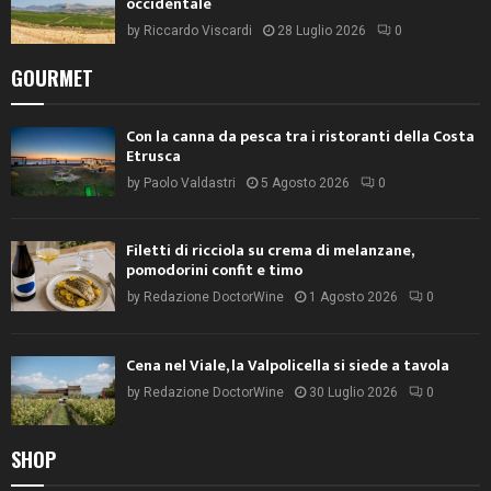
occidentale
by
Riccardo Viscardi
28 Luglio 2026
0
GOURMET
Con la canna da pesca tra i ristoranti della Costa
Etrusca
by
Paolo Valdastri
5 Agosto 2026
0
Filetti di ricciola su crema di melanzane,
pomodorini confit e timo
by
Redazione DoctorWine
1 Agosto 2026
0
Cena nel Viale, la Valpolicella si siede a tavola
by
Redazione DoctorWine
30 Luglio 2026
0
SHOP