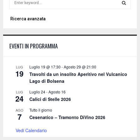
e
a
S
Ricerca avanzata
r
c
E
h
f
A
EVENTI IN PROGRAMMA
o
r
R
:
C
Luglio 19 @ 17:30
-
Agosto 29 @ 21:00
LUG
19
Travolti da un insolito Aperitivo nel Vulcanico
H
Lago di Bolsena
Luglio 24
-
Agosto 16
LUG
24
Calici di Stelle 2026
Tutto il giorno
AGO
7
Cesenatico – Tramonto DiVino 2026
Vedi Calendario