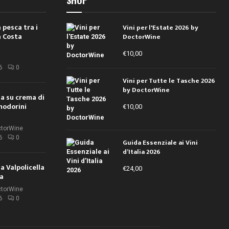
 pesca tra i
Vini per l'Estate 2026 by
a Costa
DoctorWine
€
10,00
i
6
0
Vini per Tutte le Tasche 2026
by DoctorWine
ola su crema di
modorini
€
10,00
ctorWine
6
0
Guida Essenziale ai Vini
d’Italia 2026
la Valpolicella
€
24,00
la
ctorWine
6
0