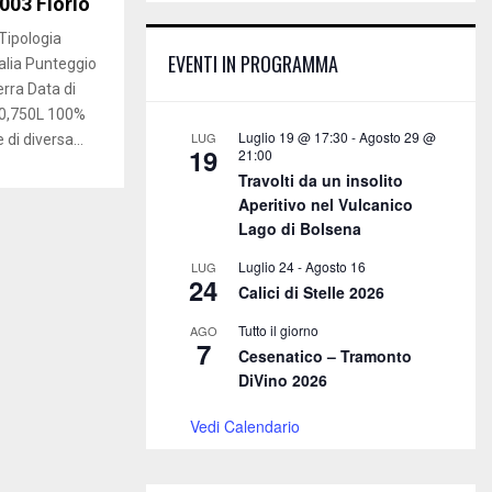
E
003 Florio
h
Tipologia
f
A
EVENTI IN PROGRAMMA
o
talia Punteggio
r
R
rra Data di
:
 0,750L 100%
C
Luglio 19 @ 17:30
-
Agosto 29 @
LUG
di diversa...
19
21:00
H
Travolti da un insolito
Aperitivo nel Vulcanico
Lago di Bolsena
Luglio 24
-
Agosto 16
LUG
24
Calici di Stelle 2026
Tutto il giorno
AGO
7
Cesenatico – Tramonto
DiVino 2026
Vedi Calendario