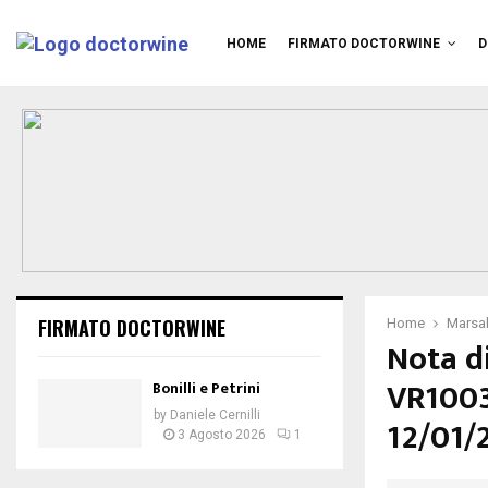
HOME
FIRMATO DOCTORWINE
D
FIRMATO DOCTORWINE
Home
Marsal
Nota d
VR1003
Bonilli e Petrini
by
Daniele Cernilli
12/01/
3 Agosto 2026
1