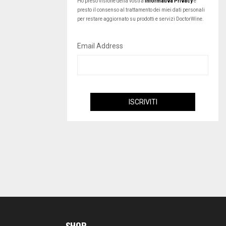
Ho preso visione della vostra
Informativa Privacy
e
presto il consenso al trattamento dei miei dati personali
per restare aggiornato su prodotti e servizi DoctorWine.
Email Address
SHOP