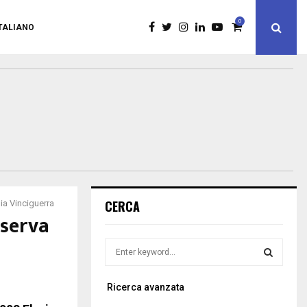
0
TALIANO
CERCA
ia Vinciguerra
iserva
S
e
a
S
Ricerca avanzata
r
c