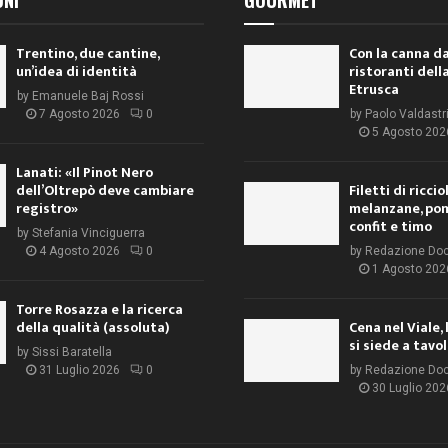
Trentino, due cantine,
Con la canna da
un’idea di identità
ristoranti dell
Etrusca
by
Emanuele Baj Rossi
7 Agosto 2026
0
by
Paolo Valdastr
5 Agosto 202
Lanati: «Il Pinot Nero
dell’Oltrepò deve cambiare
Filetti di ricci
registro»
melanzane, po
confit e timo
by
Stefania Vinciguerra
4 Agosto 2026
0
by
Redazione Do
1 Agosto 202
Torre Rosazza e la ricerca
della qualità (assoluta)
Cena nel Viale, 
si siede a tavo
by
Sissi Baratella
31 Luglio 2026
0
by
Redazione Do
30 Luglio 202